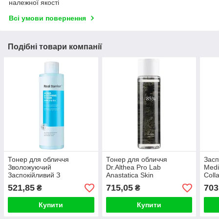
належної якості
Всі умови повернення
Подібні товари компанії
Тонер для обличчя
Тонер для обличчя
Засп
Зволожуючий
Dr.Althea Pro Lab
Medi
Заспокійливий З
Anastatica Skin
Coll
Екстрактом Центелли Real
Conditioning Toner, 250 мл
Tone
521,85
715,05
703
₴
₴
Barrier Aqua Soothing
Toner 1
Купити
Купити