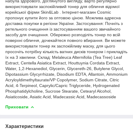
набула здорового, доглянутого вигляду, варто регулярно
використовувати заспокійливий тонер для обличчя відомої
корейської фірми Skin&Lab . Інтернет-магазин Cosmic
пропонує купити його за оптовою ціною. Можлива адресна
доставка покупки в регіони України. Застосування: Почніть з
ретельного очищення із застосуванням вашого звичайного
засобу для очищення. Обережно розподіліть тонер по всій
поверхні обличчя, дочекайтеся повного вбирання. Ви можете
використовувати тонер як заспокійливу маску, для цього
просочіть потрібну кількість ватних дисків тонером і прикладіть
їх на 3 хвилини. Склад: Melaleuca Alternifolia (Tea Tree) Leaf
Extract, Centella Asiatica Extract, Houttuynia Cordata Extract,
Water, 1,2-Hexanediol, Glycerin, Glycereth-26, Butylene Glycol,
Dipotassium Glycyrrhizate, Disodium EDTA, Allantoin, Ammonium
Acryloyldimethyltaurate/VP Copolymer, Sodium Citrate, Citric
Acid, 4-Terpineol, Caprylic/Capric Triglyceride, Hydrogenated
Phosphatidylcholine, Sucrose Stearate, Cetearyl Alcohol,
Asiaticoside, Asiatic Acid, Madecassic Acid, Madecassoside
Приховати
Характеристики