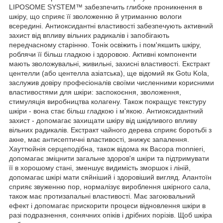
LIPOSOME SYSTEM™ забезпечить глибоке проникнення в
шкіру, що сприяє її зволоженню й утриманню вологи
всередині. Антиоксидантні властивості забезпечують активний
захист від впливу вільних радикалів і запобігають
передчасному старінню. Тонік освіжить і пом'якшить шкіру,
роблячи її більш гладкою і здоровою. Активні компоненти
мають зволожувальні, живильні, захисні властивості. Екстракт
центелли (або центелла азіатська), ще відомий як Gotu Kola,
заслужив довіру професіоналів своїми численними корисними
властивостями для шкіри: заспокоєння, зволоження,
стимуляція виробництва колагену. Також покращує текстуру
шкіри - вона стає більш гладкою і м'якою. Антиоксидантний
захист - допомагає захищати шкіру від шкідливого впливу
вільних радикалів. Екстракт чайного дерева сприяє боротьбі з
акне, має антисептичні властивості, знижує запалення.
Хауттюйнія серцеподібна, також відома як Bacopa monnieri,
допомагає зміцнити загальне здоров'я шкіри та підтримувати
її в хорошому стані, зменшує видимість зморшок і ліній,
допомагає шкірі мати сяйніший і здоровіший вигляд. Алантоїн
сприяє звуженню пор, нормалізує вироблення шкірного сала,
також має протизапальні властивості. Має загоювальний
ефект і допомагає прискорити процеси відновлення шкіри в
разі подразнення, сонячних опіків і дрібних порізів. Щоб шкіра