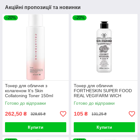
Акційні пропозиції та новинки
–20%
–20%
Тонер для обличчя з
Тонер для обличчя
колагеном It's Skin
FORTHESKIN SUPER FOOD
Collatoning Toner 150ml
REAL VEGIFARM WICH
HAZEL TONER-Coconut
Готово до відправки
Готово до відправки
280ml
262,50
105
₴
₴
328,65 ₴
131,25 ₴
Купити
Купити