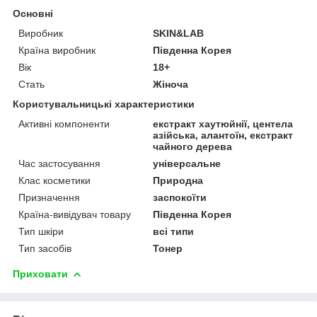
Основні
Виробник
SKIN&LAB
Країна виробник
Південна Корея
Вік
18+
Стать
Жіноча
Користувальницькі характеристики
Активні компоненти
екстракт хаутюйнії, центела
азійська, алантоїн, екстракт
чайного дерева
Час застосування
універсальне
Клас косметики
Природна
Призначення
заспокоїти
Країна-вивідувач товару
Південна Корея
Тип шкіри
всі типи
Тип засобів
Тонер
Приховати