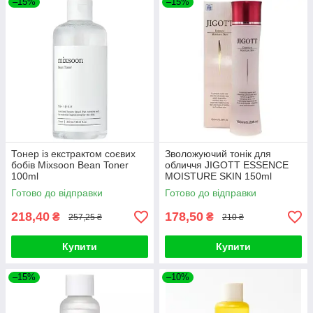
–15%
–15%
Тонер із екстрактом соєвих
Зволожуючий тонік для
бобів Mixsoon Bean Toner
обличчя JIGOTT ESSENCE
100ml
MOISTURE SKIN 150ml
Готово до відправки
Готово до відправки
218,40
178,50
₴
₴
257,25 ₴
210 ₴
Купити
Купити
–15%
–10%