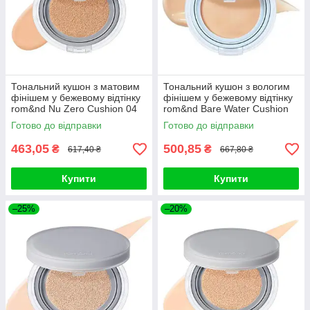
Тональний кушон з матовим
Тональний кушон з вологим
фінішем у бежевому відтінку
фінішем у бежевому відтінку
rom&nd Nu Zero Cushion 04
rom&nd Bare Water Cushion
Beige 23 SPF24 PA++
04 Beige 23 SPF38 PA
Готово до відправки
Готово до відправки
463,05
500,85
₴
₴
617,40 ₴
667,80 ₴
Купити
Купити
–25%
–20%