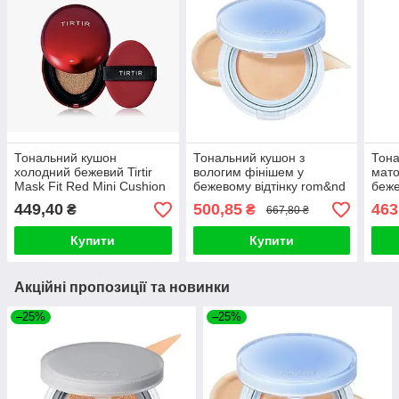
Тональний кушон
Тональний кушон з
Тона
холодний бежевий Tirtir
вологим фінішем у
мато
Mask Fit Red Mini Cushion
бежевому відтінку rom&nd
беже
27C Cool Beige 4.5 гр
Bare Water Cushion 04
Nu Z
449,40
500,85
463
₴
₴
667,80 ₴
Beige 23 SPF38 PA
23 
Купити
Купити
Акційні пропозиції та новинки
–25%
–25%