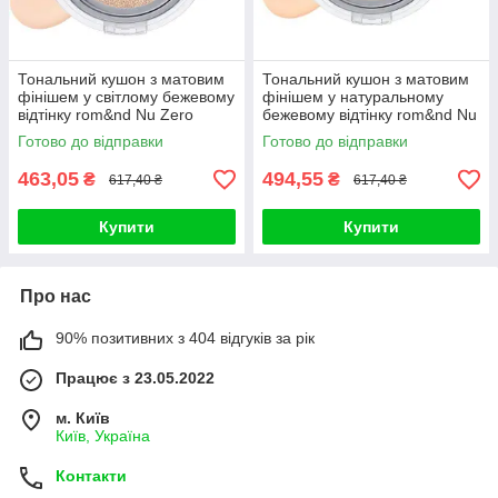
Тональний кушон з матовим
Тональний кушон з матовим
фінішем у світлому бежевому
фінішем у натуральному
відтінку rom&nd Nu Zero
бежевому відтінку rom&nd Nu
Cushion 02 Pure 21 SPF
Zero Cushion 03 Natural
Готово до відправки
Готово до відправки
463,05
494,55
₴
₴
617,40 ₴
617,40 ₴
Купити
Купити
Про нас
90% позитивних з 404 відгуків за рік
Працює з 23.05.2022
м. Київ
Київ, Україна
Контакти