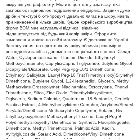
шкіру від ультрафіолету. Містить центеллу азіатську, яка
заспокоює і відновлює подразнений епідерміс. Завдяки дуже
дрібній текстурі б'юті-продукт ідеально лягає на шкіру, навіть
при нанесенні в кілька шарів. Кушон корейського виробництва
фірми ВОМ має натуральні відтінки і відмінно
підлаштовується під будь-який колір шкіри. Оформити
замовлення можна на сайті магазину. Є доставка по Україні.
Застосування: на підготовлену шкіру обличчя рівномірно
розподілити засіб за допомогою спеціального спонжа. Склад:
Water, Cyclopentasiloxane, Titanium Dioxide, Ethylhexyl
Methoxycinnamate, Caprylic/Capric Triglyceride, Butylene Glycol
Dicaprylate/Dicaprate, Cetyl Peg/Ppg-10/1 Dimethicone,
Ethylhexyl Salicylate, Lauryl Peg-10 Tris(Trimethylsiloxy)Silylethyl
Dimethicone, Butylene Glycol, 1,2-Hexanediol, Glycerin, Methyl
Methacrylate Crosspolymer, Niacinamide, Octocrylene, Phenyl
Trimethicone, Silica, Zinc Oxide, Trimethylsiloxysilicate,
Diglycerin, Sodium Chloride, Quaternium-18 Bentonite, Centella
Asiatica Extract, 4-Methylbenzylidene Camphor, Acrylates/Stearyl
Acrylate/Dimethicone Methacrylate Copolymer, Betaine, Bis-
Ethylhexyloxyphenol Methoxyphenyl Triazine, Lauryl Peg-9
Polydimethylsiloxyethyl Dimethicone, Synthetic Fluorphlogopite,
Dimethicone, Methyl Trimethicone, Palmitic Acid, Kaolin,
Xylitylglucoside, Stearic Acid, Dimethicone/Vinyl Dimethicone