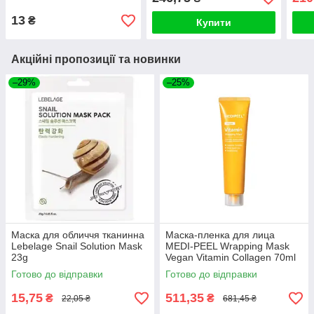
13
₴
Купити
Акційні пропозиції та новинки
–29%
–25%
Маска для обличчя тканинна
Маска-пленка для лица
Lebelage Snail Solution Mask
MEDI-PEEL Wrapping Mask
23g
Vegan Vitamin Collagen 70ml
Готово до відправки
Готово до відправки
15,75
511,35
₴
₴
22,05 ₴
681,45 ₴