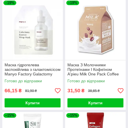
–19%
–19%
Маска гідрогелева
Маска З Молочними
заспокійлива з галактомісісом
Протеїнами І Кофеїном
Manyo Factory Galactomy
A'pieu Milk One Pack Coffee
Essence Wrap Mask 30ml
Milk
Готово до відправки
Готово до відправки
66,15
31,50
₴
₴
81,90 ₴
38,85 ₴
Купити
Купити
–15%
–15%