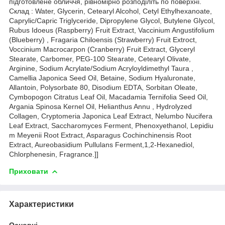
підготовлене обличчя, рівномірно розподіліть по поверхні.
Склад : Water, Glycerin, Cetearyl Alcohol, Cetyl Ethylhexanoate,
Caprylic/Capric Triglyceride, Dipropylene Glycol, Butylene Glycol,
Rubus Idoeus (Raspberry) Fruit Extract, Vaccinium Angustifolium
(Blueberry) , Fragaria Chiloensis (Strawberry) Fruit Extroct,
Voccinium Macrocarpon (Cranberry) Fruit Extract, Glyceryl
Stearate, Carbomer, PEG-100 Stearate, Cetearyl Olivate,
Arginine, Sodium Acrylate/Sodium Acryloyldimethyl Taura ,
Camellia Japonica Seed Oil, Betaine, Sodium Hyaluronate,
Allantoin, Polysorbate 80, Disodium EDTA, Sorbitan Oleate,
Cymbopogon Citratus Leaf Oil, Macadamia Ternifolia Seed Oil,
Argania Spinosa Kernel Oil, Helianthus Annu , Hydrolyzed
Collagen, Cryptomeria Japonica Leaf Extract, Nelumbo Nucifera
Leaf Extract, Saccharomyces Ferment, Phenoxyethanol, Lepidiu
m Meyenii Root Extract, Asparagus Cochinchinensis Root
Extract, Aureobasidium Pullulans Ferment,1,2-Hexanediol,
Chlorphenesin, Fragrance.]]
Приховати
Характеристики
Основні