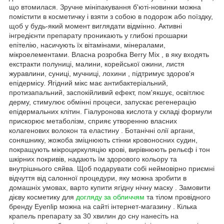
що втомилася. Зручне мініпакування б'юті-новинки можна
помістити в косметичку і взяти з собою в подорож або поїздку,
щоб у будь-який момент виглядати відмінно. Активні
інгредієнти препарату проникають у глибокі прошарки
епітелію, насичують їх вітамінами, мінералами,
мікроелементами. Власна розробка Berry Mix , в яку входять
екстракти полуниці, малини, корейської ожини, листя
журавлини, суниці, мучниці, лохини , підтримує здоров'я
епідермісу. Ягідний мікс має антибактеріальний,
протизапальний, заспокійливий ефект, пом'якшує, освітлює
дерму, стимулює обмінні процеси, запускає регенерацію
епідермальних клітин. Гіалуронова кислота у складі формули
прискорює метаболізм, сприяє утворенню власних
колагенових волокон та еластину . Ботанічні олії аргани,
соняшнику, жожоба зміцнюють стінки кровоносних судин,
покращують мікроциркуляцію крові, вирівнюють рельєф і тон
шкірних покривів, надають їм здорового кольору та
внутрішнього сяйва. Щоб подарувати собі неймовірно приємні
відчуття від салонної процедури, яку можна зробити в
домашніх умовах, варто купити ягідну нічну маску . Замовити
дієву косметику для
догляду за обличчям
та тілом провідного
бренду Eyenlip можна на сайті інтернет-магазину . Кілька
крапель препарату за 30 хвилин до сну нанесіть на