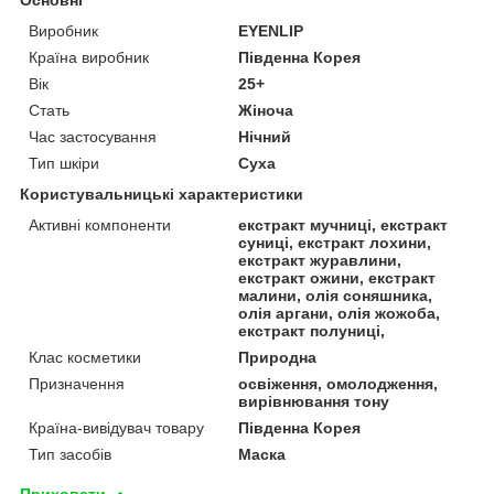
Виробник
EYENLIP
Країна виробник
Південна Корея
Вік
25+
Стать
Жіноча
Час застосування
Нічний
Тип шкіри
Суха
Користувальницькі характеристики
Активні компоненти
екстракт мучниці, екстракт
суниці, екстракт лохини,
екстракт журавлини,
екстракт ожини, екстракт
малини, олія соняшника,
олія аргани, олія жожоба,
екстракт полуниці,
Клас косметики
Природна
Призначення
освіження, омолодження,
вирівнювання тону
Країна-вивідувач товару
Південна Корея
Тип засобів
Маска
Приховати