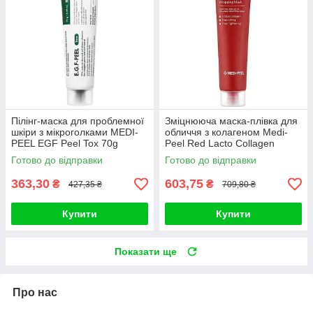
Пілінг-маска для проблемної
Зміцнююча маска-плівка для
шкіри з мікроголками MEDI-
обличчя з колагеном Medi-
PEEL EGF Peel Tox 70g
Peel Red Lacto Collagen
Wrapping Mask 70ml
Готово до відправки
Готово до відправки
363,30
603,75
₴
₴
427,35 ₴
709,80 ₴
Купити
Купити
Показати ще
Про нас