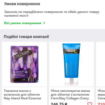
Умови повернення
Законом не передбачено повернення та обмін даного товару
належної якості
Всі умови повернення
Подібні товари компанії
Тканинна маска з
Нічна омоложуюча маска
Нічн
колагеном для обличчя
для обличчя з колагеном
кера
May Island Real Essense
FarmStay Collagen Every
Cera
Collagen Mask Pack 25ml
Night Sleeping Pack 120ml
Slee
246,75
210
₴