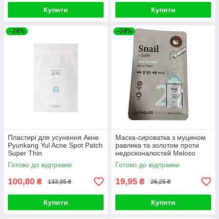
Купити
Купити
–24%
–24%
Пластирі для усунення Акне
Маска-сироватка з муцином
Pyunkang Yul Acne Spot Patch
равлика та золотом проти
Super Thin
недосконалостей Meloso
Snail + Gold Anti Blemish
Готово до відправки
Готово до відправки
100,80
19,95
₴
₴
133,35 ₴
26,25 ₴
Купити
Купити