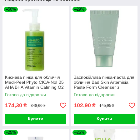
–50%
–29%
Киснева пінка для обличчя
Заспокійлива пінка-паста для
Medi-Peel Phyto CICA-Nol B5
обличчя Bad Skin Artemisia
AHA BHA Vitamin Calming O2
Paste Form Cleanser з
Deep Cleanser 150 m
полином, 25 мл
Готово до відправки
Готово до відправки
174,30
102,90
₴
₴
348,60 ₴
145,95 ₴
Купити
Купити
–25%
–25%