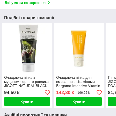
Всі умови повернення
Подібні товари компанії
Очищаюча пінка з
Очищаюча пінка для
Пінк
муцином чорного равлика
вмивання з вітамінами
JIG
JIGOTT NATURAL BLACK
Bergamo Intensive Vitamin
FOA
SNAIL FOAM CLEANSING
Cleanser Foam 120ml
94,50
142,80
81,
₴
₴
166,95 ₴
180ml
Купити
Купити
Акційні пропозиції та новинки