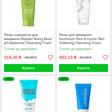
Пінка очищаюча для
Пінка для вмивання
вмивання Beplain Mung Bean
Numbuzin Rice Enzyme Skin
pH-Balanced Cleansing Foam
Softening Cleansing Foam
40ml
170ml
Готово до відправки
Готово до відправки
216,30
402,15
₴
₴
269,85 ₴
472,50 ₴
Купити
Купити
–15%
–15%