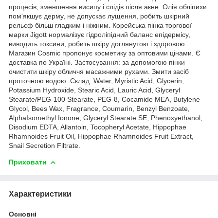
процесів, зменшення висипу і слідів після акне. Олія обліпихи
пом'якшує дерму, не допускає лущення, робить шкірний
рельєф більш гладким і ніжним. Корейська пінка торгової
марки Jigott нормалізує гідроліпідний баланс епідермісу,
виводить токсини, робить шкіру доглянутою і здоровою.
Магазин Cosmic пропонує косметику за оптовими цінами. Є
доставка по Україні. Застосування: за допомогою пінки
очистити шкіру обличчя масажними рухами. Змити засіб
проточною водою. Склад: Water, Myristic Acid, Glycerin,
Potassium Hydroxide, Stearic Acid, Lauric Acid, Glyceryl
Stearate/PEG-100 Stearate, PEG-8, Cocamide MEA, Butylene
Glycol, Bees Wax, Fragrance, Coumarin, Benzyl Benzoate,
AlphaIsomethyl Ionone, Glyceryl Stearate SE, Phenoxyethanol,
Disodium EDTA, Allantoin, Tocopheryl Acetate, Hippophae
Rhamnoides Fruit Oil, Hippophae Rhamnoides Fruit Extract,
Snail Secretion Filtrate.
Приховати
Характеристики
Основні