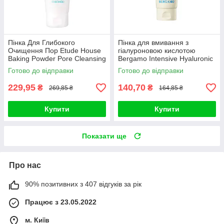
Пінка Для Глибокого
Пінка для вмивання з
Очищення Пор Etude House
гіалуроновою кислотою
Baking Powder Pore Cleansing
Bergamo Intensive Hyaluronic
Foam 160ml
Acid Cleanser Foam 120ml
Готово до відправки
Готово до відправки
229,95
140,70
₴
₴
269,85 ₴
164,85 ₴
Купити
Купити
Показати ще
Про нас
90% позитивних з 407 відгуків за рік
Працює з 23.05.2022
м. Київ