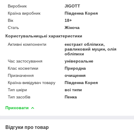
Виробник
JIGOTT
Країна виробник
Південна Корея
Вік
18+
Стать
Жіноча
Користувальницькі характеристики
Активні компоненти
екстракт обліпихи,
равликовий муцин, олія
обліпихи
Час застосування
універсальне
Клас косметики
Природна
Призначення
очищення
Країна-вивідувач товару
Південна Корея
Тип шкіри
всі типи
Тип засобів
Пенка
Приховати
Відгуки про товар