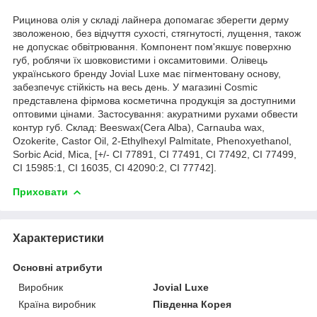
Рицинова олія у складі лайнера допомагає зберегти дерму
зволоженою, без відчуття сухості, стягнутості, лущення, також
не допускає обвітрювання. Компонент пом'якшує поверхню
губ, роблячи їх шовковистими і оксамитовими. Олівець
українського бренду Jovial Luxe має пігментовану основу,
забезпечує стійкість на весь день. У магазині Cosmic
представлена фірмова косметична продукція за доступними
оптовими цінами. Застосування: акуратними рухами обвести
контур губ. Склад: Beeswax(Cera Alba), Carnauba wax,
Ozokerite, Castor Oil, 2-Ethylhexyl Palmitate, Phenoxyethanol,
Sorbic Acid, Mica, [+/- CI 77891, CI 77491, CI 77492, CI 77499,
CI 15985:1, CI 16035, CI 42090:2, CI 77742].
Приховати
Характеристики
Основні атрибути
Виробник
Jovial Luxe
Країна виробник
Південна Корея