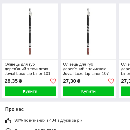
Олівець для губ
Олівець для губ
Олів
дерев'яний з точилкою
дерев'яний з точилкою
дере
Jovial Luxe Lip Liner 101
Jovial Luxe Lip Liner 107
Line
Матовый Caramel
Матовий Cocoa Світло-
Mah
28,35
27,30
27,
₴
₴
Карамельный
бежевий
дер
Купити
Купити
Про нас
90% позитивних з 404 відгуків за рік