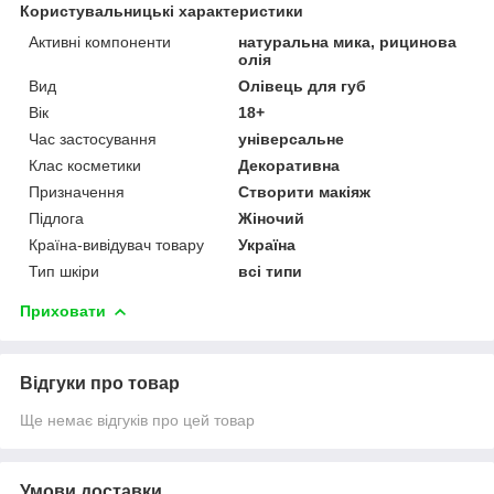
Користувальницькі характеристики
Активні компоненти
натуральна мика, рицинова
олія
Вид
Олівець для губ
Вік
18+
Час застосування
універсальне
Клас косметики
Декоративна
Призначення
Створити макіяж
Підлога
Жіночий
Країна-вивідувач товару
Україна
Тип шкіри
всі типи
Приховати
Відгуки про товар
Ще немає відгуків про цей товар
Умови доставки