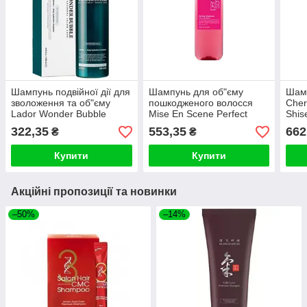
Шампунь подвійної дії для
Шампунь для об"єму
Шамп
зволоження та об"єму
пошкодженого волосся
Cher
Lador Wonder Bubble
Mise En Scene Perfect
Shis
Shampoo (250ml)
Serum Styling Shampoo
322,35
553,35
662
₴
₴
680 ml
Купити
Купити
Акційні пропозиції та новинки
–50%
–14%