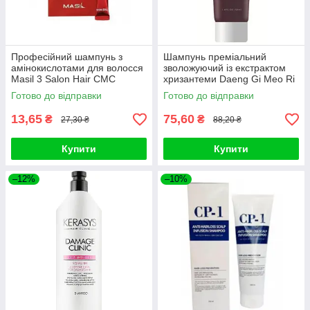
Професійний шампунь з
Шампунь преміальний
амінокислотами для волосся
зволожуючий із екстрактом
Masil 3 Salon Hair CMC
хризантеми Daeng Gi Meo Ri
Shampoo (1 шт)
Ki Gold Shampoo 50ml
Готово до відправки
Готово до відправки
13,65
75,60
₴
₴
27,30 ₴
88,20 ₴
Купити
Купити
–12%
–10%