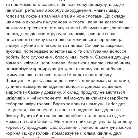
та пошкодженого волосся. Він має легку формулу, швидко
піниться, ретельно абсорбує забруднення, живить шкіру
голови та локони вітамінами та амінокислотами. До складу
шампуню входить гіалуронова кислота , вона не дозволяє
локонам пересихати, стоншуватися і обламуватися, заповнює
пошкоджені ділянки структури волосків, захищає їх від
негативного впливу факторів навколишнього середовища,
знижує згубний вплив фена та плойки. Сечовина закриває
лусочки, попереджає електризацію та сплутування волосся,
робить його слухняним, блискучим і густим. Сакран відлущує
відмерлі клітини шкіри голови, бореться з лупою і свербінням,
нормалізує мікроциркуляцію крові та харчування цибулин,
стимулює ріст волосся, надає їм додаткового обсягу.
Шампунь зміцнює локони до кінчиків, попереджає їх перетин,
зупиняє надмірне випадання волосків, допомагає швидко
відростити бажану довжину. У складі продукту не містяться
шкідливі хімічні компоненти, які можуть викликати свербіж та
себорею шкіри голови. Варто замовити шампунь Lador для
зміцнення, відновлення локонів та надання їм здорового
блиску. Купити його за ціною виробника та почитати відгуки
можна на сайті Cosmic. Ми маємо найкращу ціну на брендову
корейську продукцію. Застосування : нанесіть шампунь мокре
коріння і шкіру голови, помасажуйте її кілька хвилин, далі