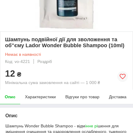
Шампунь подвійної дії для зволоження та
об"єму Lador Wonder Bubble Shampoo (10ml)
Немає в наявності
Код: vo-4221
Роздріб
12
₴
Мінімальна сума замовлення на сайті — 1 000 ₴
Опис
Характеристики
Відгуки про товар
Доставка
Опис
Шампунь Wonder Bubble Shampoo - відм
інне рі
шення для
зміцнення очищення та оздоровлення ослабленого, тьмяного