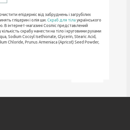
 очистити епідерміс від забруднень і загрубілих
нять гліцерин і олія ши.
Скраб для тіла
українського
ю. В інтернет-магазині Cosmic представлений
кількість скрабу нанести на тіло і круговими рухами
 Sodium Cocoyl Isethionate, Glycerin, Stearic Acid,
dium Chloride, Prunus Armeniaca (Apricot) Seed Powder,