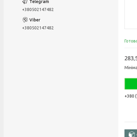
+380502147482
+380502147482
Готов
283,
Мінім
+380 (