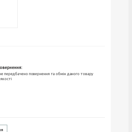
 якості
ня