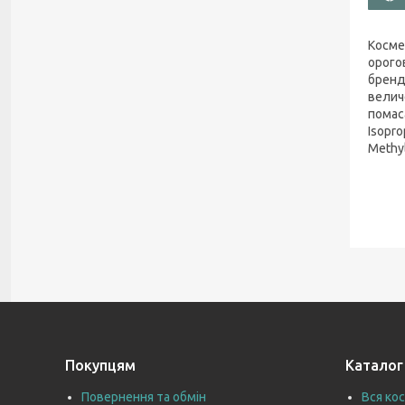
Космет
орого
бренд
велич
помаса
Isopro
Methyl
Покупцям
Каталог
Повернення та обмін
Вся ко