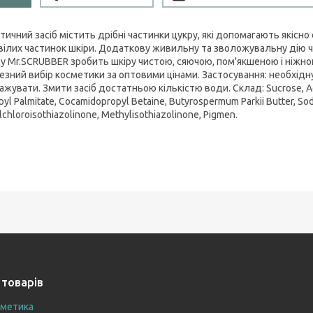
ичний засіб містить дрібні частинки цукру, які допомагають якісно
вілих частинок шкіри. Додаткову живильну та зволожувальну дію чи
у Mr.SCRUBBER зробить шкіру чистою, сяючою, пом'якшеною і ніжно
езний вибір косметики за оптовими цінами. Застосування: необхідну 
жувати. Змити засіб достатньою кількістю води. Склад: Sucrose, Aqua,
pyl Palmitate, Cocamidopropyl Betaine, Butyrospermum Parkii Butter, So
chloroisothiazolinone, Methylisothiazolinone, Pigmen.
 товарів
сметика