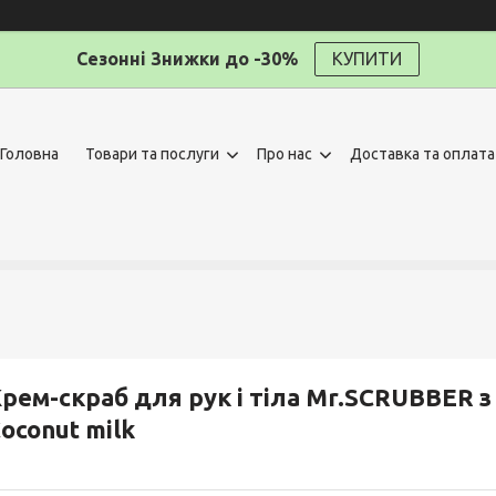
Сезонні Знижки до -30%
КУПИТИ
Головна
Товари та послуги
Про нас
Доставка та оплата
рем-скраб для рук і тіла Mr.SCRUBBER 
oconut milk