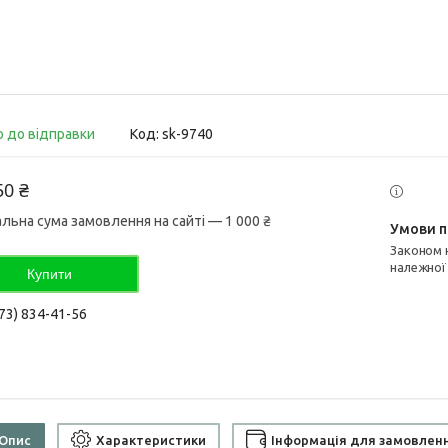
о до відправки
Код:
sk-9740
50 ₴
альна сума замовлення на сайті — 1 000 ₴
Законом не передбачено повернення та обмін даного товару
належної
Купити
73) 834-41-56
Опис
Характеристики
Інформація для замовлен