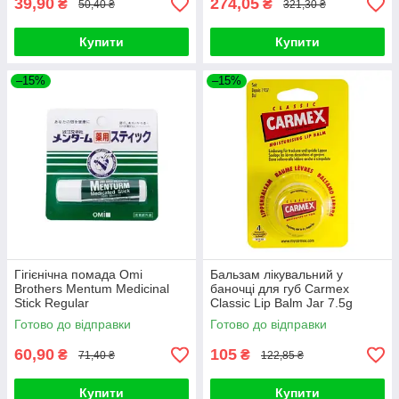
39,90
274,05
₴
₴
50,40 ₴
321,30 ₴
Купити
Купити
–15%
–15%
Гігієнічна помада Omi
Бальзам лікувальний у
Brothers Mentum Medicinal
баночці для губ Carmex
Stick Regular
Classic Lip Balm Jar 7.5g
Готово до відправки
Готово до відправки
60,90
105
₴
₴
71,40 ₴
122,85 ₴
Купити
Купити