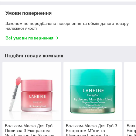
Умови повернення
Законом не передбачено повернення та обмін даного товару
належної якості
Всі умови повернення
Подібні товари компанії
Бальзам-Маска Для Губ
Бальзам-Маска Для Губ З
Баль
Поживна З Екстрактом
Екстратом М"яти та
Екст
Ягід Laneige Lip Sleeping
Шоколаду Laneige Lip
Lip 