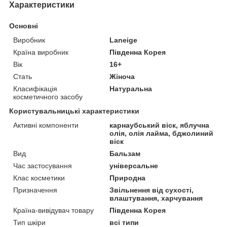
Характеристики
Основні
Виробник
Laneige
Країна виробник
Південна Корея
Вік
16+
Стать
Жіноча
Класифікація
Натуральна
косметичного засобу
Користувальницькі характеристики
Активні компоненти
карнаубський віск, яблучна
олія, олія лайма, бджолиний
віск
Вид
Бальзам
Час застосування
універсальне
Клас косметики
Природна
Призначення
Звільнення від сухості,
влаштування, харчування
Країна-вивідувач товару
Південна Корея
Тип шкіри
всі типи