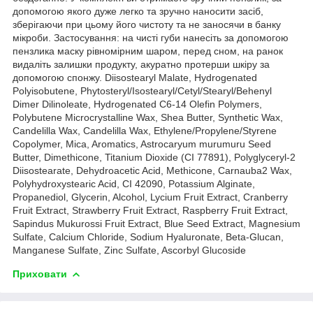
допомогою якого дуже легко та зручно наносити засіб,
зберігаючи при цьому його чистоту та не заносячи в банку
мікроби. Застосування: на чисті губи нанесіть за допомогою
пензлика маску рівномірним шаром, перед сном, на ранок
видаліть залишки продукту, акуратно протерши шкіру за
допомогою спонжу. Diisostearyl Malate, Hydrogenated
Polyisobutene, Phytosteryl/Isostearyl/Cetyl/Stearyl/Behenyl
Dimer Dilinoleate, Hydrogenated C6-14 Olefin Polymers,
Polybutene Microcrystalline Wax, Shea Butter, Synthetic Wax,
Candelilla Wax, Candelilla Wax, Ethylene/Propylene/Styrene
Copolymer, Mica, Aromatics, Astrocaryum murumuru Seed
Butter, Dimethicone, Titanium Dioxide (CI 77891), Polyglyceryl-2
Diisostearate, Dehydroacetic Acid, Methicone, Carnauba2 Wax,
Polyhydroxystearic Acid, CI 42090, Potassium Alginate,
Propanediol, Glycerin, Alcohol, Lycium Fruit Extract, Cranberry
Fruit Extract, Strawberry Fruit Extract, Raspberry Fruit Extract,
Sapindus Mukurossi Fruit Extract, Blue Seed Extract, Magnesium
Sulfate, Calcium Chloride, Sodium Hyaluronate, Beta-Glucan,
Manganese Sulfate, Zinc Sulfate, Ascorbyl Glucoside
Приховати