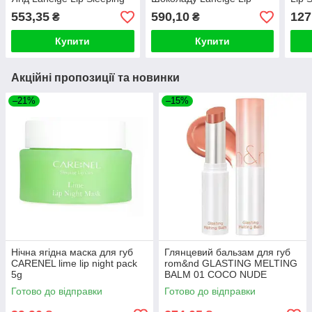
Mask Berry 20мл
Sleeping Mask Mint Choco
553,35
590,10
127
₴
₴
20g
Купити
Купити
Акційні пропозиції та новинки
–21%
–15%
Нічна ягідна маска для губ
Глянцевий бальзам для губ
CARENEL lime lip night pack
rom&nd GLASTING MELTING
5g
BALM 01 COCO NUDE
Готово до відправки
Готово до відправки