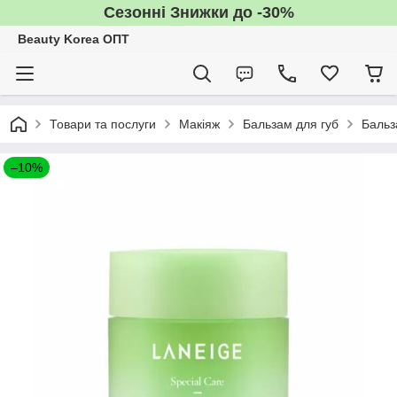
Сезонні Знижки до -30%
Beauty Korea ОПТ
Товари та послуги
Макіяж
Бальзам для губ
Бальз
–10%