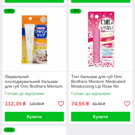
–9%
–9%
Лікувальний
Тінт-бальзам для губ Omi
охолоджувальний бальзам
Brothers Mentum Medicated
для губ Omi Brothers Mentum
Moisturizing Lip Rose No
Vaseline Lip 10г
Lipstick Needed 3.5 г
Готово до відправки
Готово до відправки
112,35
74,55
₴
₴
123,90 ₴
81,90 ₴
Купити
Купити
–5%