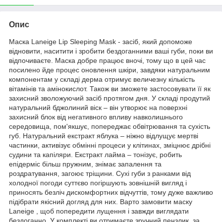
Опис
Маска Laneige Lip Sleeping Mask - засіб, який допоможе
відновити, наситити і зробити бездоганними ваші губи, поки ви
відпочиваєте. Маска добре працює вночі, тому що в цей час
посилено йде процес оновлення шкіри, завдяки натуральним
компонентам у складі дерма отримує величезну кількість
вітамінів та амінокислот. Також ви зможете застосовувати її як
захисний зволожуючий засіб протягом дня. У складі продутий
натуральний бджолиний віск – він утворює на поверхні
захисний блок від негативного впливу навколишнього
середовища, пом'якшує, попереджає обвітрювання та сухість
губ. Натуральний екстракт яблука – ніжно відлущує мертві
частинки, активізує обмінні процеси у клітинах, зміцнює дрібні
судини та капіляри. Екстракт лайма – тонізує, робить
епідерміс більш пружним, знімає запалення та
роздратування, загоює тріщини. Сухі губи з ранками від
холодної погоди суттєво погіршують зовнішній вигляд і
приносять безліч дискомфортних відчуттів, тому дуже важливо
підібрати якісний догляд для них. Варто замовити маску
Laneige , щоб попередити лущення і завжди виглядати
бездоганно. У комплекті ви отримаєте зручний пензлик, за