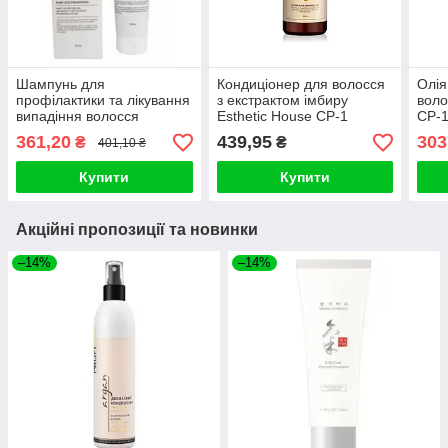
Шампунь для
Кондиціонер для волосся
Олія
профілактики та лікування
з екстрактом імбиру
воло
випадіння волосся
Esthetic House CP-1
CP-1
Esthetic House CP-1 Anti-
Ginger Purifying
Weig
361,20
439,95
303
₴
₴
401,10 ₴
Hair Loss Scalp
Conditioner 500ml
Купити
Купити
Акційні пропозиції та новинки
–14%
–14%