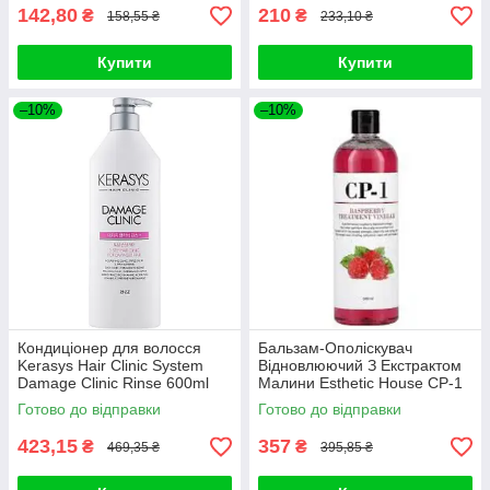
142,80
210
₴
₴
158,55 ₴
233,10 ₴
Купити
Купити
–10%
–10%
Кондиціонер для волосся
Бальзам-Ополіскувач
Kerasys Hair Clinic System
Відновлюючий З Екстрактом
Damage Clinic Rinse 600ml
Малини Esthetic House CP-1
RASPBERRY TREATMENT
Готово до відправки
Готово до відправки
VINEGAR
423,15
357
₴
₴
469,35 ₴
395,85 ₴