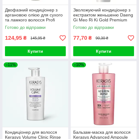
Двофазний кондиціонер з
Зволожуючий кондиціонер з
аргановою олією для сухого
екстрактом женьшеню Daeng
та ламкого волосся Profi
Gi Meo Ri Ki Gold Premium
style, 250ml
Treatment 50ml
Готово до відправки
Готово до відправки
124,95
77,70
₴
₴
145,95 ₴
90,30 ₴
Купити
Купити
–11%
–10%
Кондиціонер для волосся
Бальзам-маска для волосся
Kerasys Volume Clinic Rinse
Kerasys Advanced Ampoule