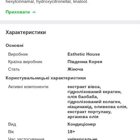
hexylcinnamal, hydroxycitronellal, linalool.
Приховати
Характеристики
Основні
Виробник
Esthetic House
Країна виробник
Південна Корея
Стать
Жіноча
Користувальницькі характеристики
Активні компоненти
екстракт вівса,
гідролізований кератин,
олія баобаба,
гідролізований колаген,
ніацинамід, оливкова олія,
екстракт портулаку,
арганова олія
Вид
Кондиціонер
Вік
18+
Час застосування
універсальне