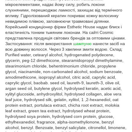
мікроелементами, надає йому силу, робить локони
слухняними, перешкоджає ламкості, захищає від термічного
впливу. Гідролізований кератин покриває кожну волосинку
невидимою плівкою, заповнюючи травмовані ділянки.
Корейський кондиціонер фірми Esthetic House надає блиск і
еластичність тонким тьмяним локонам. На сайті Cosmic
представлена продукція світових брендів за оптовими цінами.
Застосування: після використання
шампуню
нанести засіб на
всю довжину волосся. Через 3 хвилини змити водою. Склад:
Purified water, cetearyl alcohol, hydrogenated polydecene,
glycerin, peg-12 dimethicone, stearamidopropyl dimethylamine,
stearimonium chloride, behentrimonium chloride, propylene
glycol, niacinamide, non-carbonated alcohol, sodium benzoate,
amodimethicone, isopropyl alcohol, citric acid, caprylic acid,
caprylic glycol, baobab. seed oil, laureth-9, laureth-3, olive oil,
argan seed oil, butylene glycol, hydrolysed keratin, acetic acid,
xylityl glucoside, anhydroxylitol, hydrolysed collagen, aloe vera
leaf juice, hydrolysed silk, gelatin, xylitol, 1 ,2-hexanediol, oat
protein extract, portulaca extract, chicha root extract, molokia
leaf extract, green tea extract, hydrolysed wheat protein,
hydrolysed soya protein, hydrolysed corn protein, glucose,
ethylhexanediol, fragrance, alpha-isomethylionone, benzyl
alcohol, benzyl. Benzoate, benzyl salicylate, citronellol, limonene,