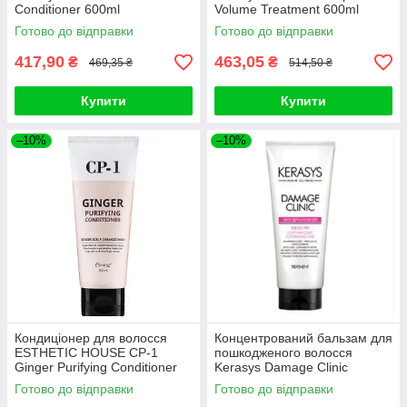
Conditioner 600ml
Volume Treatment 600ml
Готово до відправки
Готово до відправки
417,90
463,05
₴
₴
469,35 ₴
514,50 ₴
Купити
Купити
–10%
–10%
Кондиціонер для волосся
Концентрований бальзам для
ESTHETIC HOUSE CP-1
пошкодженого волосся
Ginger Purifying Conditioner
Kerasys Damage Clinic
100ml
Treatment 300ml
Готово до відправки
Готово до відправки