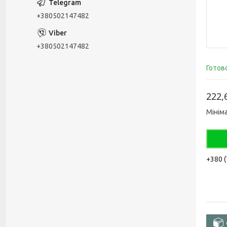
+380502147482
+380502147482
Готов
222,
Мінім
+380 (