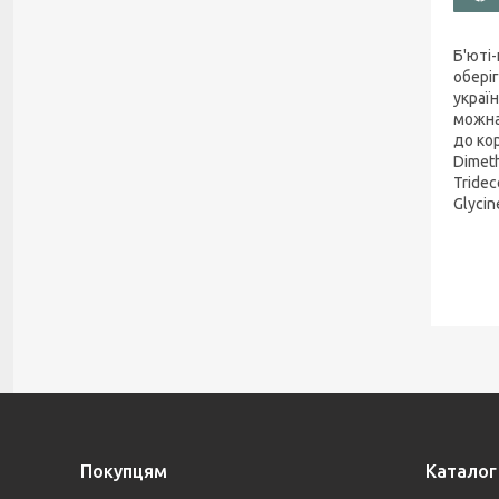
Б'юті
обері
украї
можна
до кор
Dimeth
Tridec
Glycin
Покупцям
Каталог