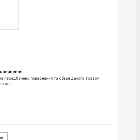
 якості
ня