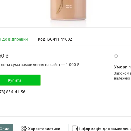
о до відправки
Код:
BG411 №002
60 ₴
альна сума замовлення на сайті — 1 000 ₴
Законом не передбачено повернення та обмін даного товару
належної
Купити
73) 834-41-56
Опис
Характеристики
Інформація для замовлен