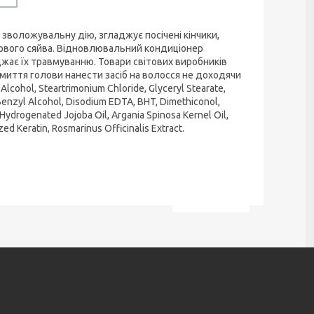
зволожувальну дію, згладжує посічені кінчики,
орового сяйва. Відновлювальний кондиціонер
жає їх травмуванню. Товари світових виробників
 миття голови нанести засіб на волосся не доходячи
cohol, Steartrimonium Chloride, Glyceryl Stearate,
enzyl Alcohol, Disodium EDTA, BHT, Dimethiconol,
Hydrogenated Jojoba Oil, Argania Spinosa Kernel Oil,
ed Keratin, Rosmarinus Officinalis Extract.