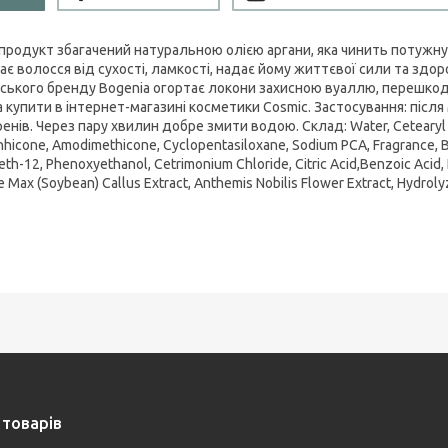
-продукт збагачений натуральною олією аргани, яка чинить потужну 
гає волосся від сухості, ламкості, надає йому життєвої сили та зд
нського бренду Bogenia огортає локони захисною вуаллю, перешкод
 купити в інтернет-магазині косметики Cosmic. Застосування: після
енів. Через пару хвилин добре змити водою. Склад: Water, Cetearyl Al
hicone, Amodimethicone, Cyclopentasiloxane, Sodium PCA, Fragrance, B
eth-12, Phenoxyethanol, Cetrimonium Chloride, Citric Acid,Benzoic Acid, 
e Max (Soybean) Callus Extract, Anthemis Nobilis Flower Extract, Hydrolyz
 товарів