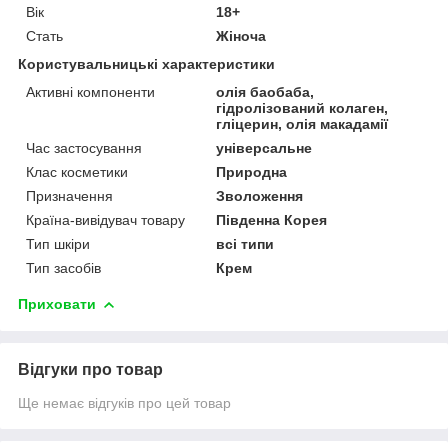
Вік
18+
Стать
Жіноча
Користувальницькі характеристики
Активні компоненти
олія баобаба,
гідролізований колаген,
гліцерин, олія макадамії
Час застосування
універсальне
Клас косметики
Природна
Призначення
Зволоження
Країна-вивідувач товару
Південна Корея
Тип шкіри
всі типи
Тип засобів
Крем
Приховати
Відгуки про товар
Ще немає відгуків про цей товар