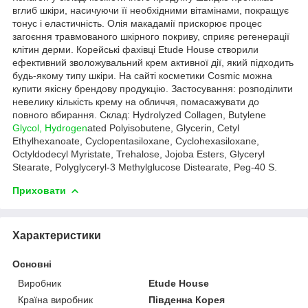
вглиб шкіри, насичуючи її необхідними вітамінами, покращує
тонус і еластичність. Олія макадамії прискорює процес
загоєння травмованого шкірного покриву, сприяє регенерації
клітин дерми. Корейські фахівці Etude House створили
ефективний зволожувальний крем активної дії, який підходить
будь-якому типу шкіри. На сайті косметики Cosmic можна
купити якісну брендову продукцію. Застосування: розподілити
невелику кількість крему на обличчя, помасажувати до
повного вбирання. Склад: Hydrolyzed Collagen, Butylene
Glycol, Hydrogen
ated Polyisobutene, Glycerin, Cetyl
Ethylhexanoate, Cyclopentasiloxane, Cyclohexasiloxane,
Octyldodecyl Myristate, Trehalose, Jojoba Esters, Glyceryl
Stearate, Polyglyceryl-3 Methylglucose Distearate, Peg-40 S.
Приховати
Характеристики
Основні
Виробник
Etude House
Країна виробник
Південна Корея