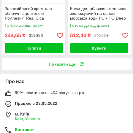
Заспокійливий крем для
Крем для обличчя інтенсивно
обличчя з центелою
зволожуючий на основі
Fortheskin Real Cica
морської води PURITO Deep
Panthenol Cream 60ml
Sea Pure Water Cream (#50g)
Готово до відправки
Готово до відправки
244,65
512,40
₴
₴
311,85 ₴
640,50 ₴
Купити
Купити
Показати ще
Про нас
90% позитивних з 404 відгуків за рік
Працює з 23.05.2022
м. Київ
Київ, Україна
Контакти