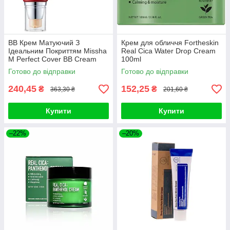
ВВ Крем Матуючий З
Крем для обличчя Fortheskin
Ідеальним Покриттям Missha
Real Cica Water Drop Cream
M Perfect Cover BB Cream
100ml
SPF42 PA+++ (50ml, 29
Готово до відправки
Готово до відправки
відтінок - карамельний беж)
240,45
152,25
₴
₴
363,30 ₴
201,60 ₴
Купити
Купити
–22%
–20%