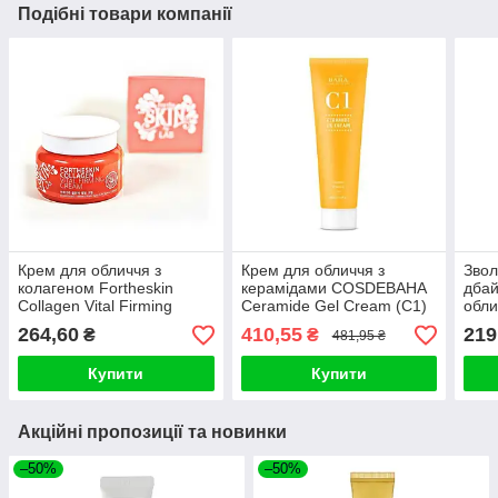
Подібні товари компанії
Крем для обличчя з
Крем для обличчя з
Звол
колагеном Fortheskin
керамідами COSDEBAHA
дба
Collagen Vital Firming
Ceramide Gel Cream (C1)
обли
Cream 100ml
45ml
Farm
264,60
410,55
219
₴
₴
481,95 ₴
Full
Купити
Купити
Акційні пропозиції та новинки
–50%
–50%