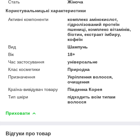
Стать
Жіноча
Користувальницькі характеристики
Активні компоненти
комплекс амінокислот,
гідролізований протеїн
пшениці, комплекс вітамінів,
біотин, екстракт імбиру,
кофеїн
Вид
Шампунь
Вік
18+
Час застосування
універсальне
Клас косметики
Природна
Призначення
Укріплення волосся,
очищення
Країна-вивідувач товару
Південна Корея
Тип шкіри
підходить всім типам
волосся
Приховати
Відгуки про товар