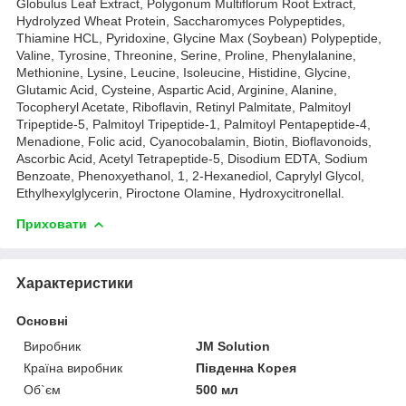
Globulus Leaf Extract, Polygonum Multiflorum Root Extract,
Hydrolyzed Wheat Protein, Saccharomyces Polypeptides,
Thiamine HCL, Pyridoxine, Glycine Max (Soybean) Polypeptide,
Valine, Tyrosine, Threonine, Serine, Proline, Phenylalanine,
Methionine, Lysine, Leucine, Isoleucine, Histidine, Glycine,
Glutamic Acid, Cysteine, Aspartic Acid, Arginine, Alanine,
Tocopheryl Acetate, Riboflavin, Retinyl Palmitate, Palmitoyl
Tripeptide-5, Palmitoyl Tripeptide-1, Palmitoyl Pentapeptide-4,
Menadione, Folic acid, Cyanocobalamin, Biotin, Bioflavonoids,
Ascorbic Acid, Acetyl Tetrapeptide-5, Disodium EDTA, Sodium
Benzoate, Phenoxyethanol, 1, 2-Hexanediol, Caprylyl Glycol,
Ethylhexylglycerin, Piroctone Olamine, Hydroxycitronellal.
Приховати
Характеристики
Основні
Виробник
JM Solution
Країна виробник
Південна Корея
Об`єм
500 мл