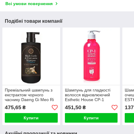
Всі умови повернення
Подібні товари компанії
Преміальний шампунь з
Шампунь для гладкості
Шамп
екстрактом чорного
волосся відновлюючий
очищ
часнику Daeng Gi Meo Ri
Esthetic House CP-1
EST
Black Garlic Curcumin
3Seconds Hair Fill-Up
Ging
475,65
451,50
137
₴
₴
Shampoo 500ml
Shampoo 500ml
100
Купити
Купити
Акційні пропозиції та новинки