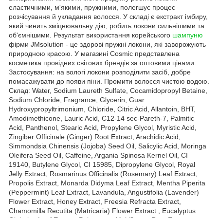
еластичними, м'якими, пружними, полегшує процес
розчісування й укладання волосся. У складі є екстракт імбиру,
який чинить зміцнювальну дію, робить локони сильнішими та
об'ємнішими. Результат використання корейського
шампуню
фірми JMsolution - це здорові пружні локони, які заворожують
природною красою. У магазині Cosmic представлена
косметика провідних світових брендів за оптовими цінами.
Застосування: на вологі локони розподілити засіб, добре
помасажувати до появи піни. Промити волосся чистою водою.
Склад: Water, Sodium Laureth Sulfate, Cocamidopropyl Betaine,
Sodium Chloride, Fragrance, Glycerin, Guar
Hydroxypropyltrimonium, Chloride, Citric Acid, Allantoin, BHT,
Amodimethicone, Lauric Acid, C12-14 sec-Pareth-7, Palmitic
Acid, Panthenol, Stearic Acid, Propylene Glycol, Myristic Acid,
Zingiber Officinale (Ginger) Root Extract, Arachidic Acid,
Simmondsia Chinensis (Jojoba) Seed Oil, Salicylic Acid, Moringa
Oleifera Seed Oil, Caffeine, Argania Spinosa Kernel Oil, CI
19140, Butylene Glycol, CI 15985, Dipropylene Glycol, Royal
Jelly Extract, Rosmarinus Officinalis (Rosemary) Leaf Extract,
Propolis Extract, Monarda Didyma Leaf Extract, Mentha Piperita
(Peppermint) Leaf Extract, Lavandula, Angustifolia (Lavender)
Flower Extract, Honey Extract, Freesia Refracta Extract,
Chamomilla Recutita (Matricaria) Flower Extract , Eucalyptus