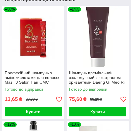
–50%
–14%
Професійний шампунь з
Шампунь преміальний
амінокислотами для волосся
зволожуючий із екстрактом
Masil 3 Salon Hair CMC
хризантеми Daeng Gi Meo Ri
Shampoo (1 шт)
Ki Gold Shampoo 50ml
Готово до відправки
Готово до відправки
13,65
75,60
₴
₴
27,30 ₴
88,20 ₴
Купити
Купити
–12%
–10%