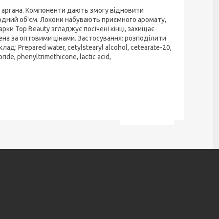
ю аргана. Компоненти дають змогу відновити
одний об'єм. Локони набувають приємного аромату,
ки Top Beauty згладжує посічені кінці, захищає
ена за оптовими цінами. Застосування: розподілити
д: Prepared water, cetylstearyl alcohol, cetearate-20,
ride, phenyltrimethicone, lactic acid,
.