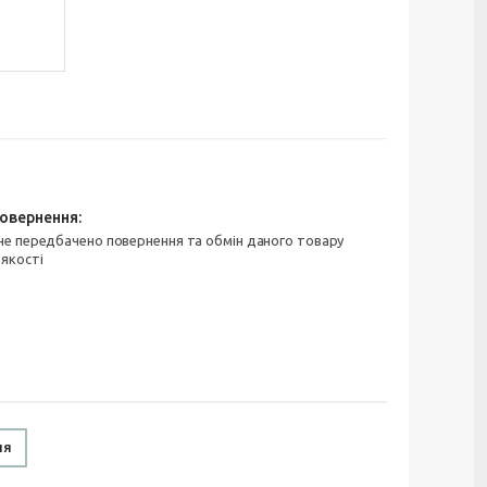
 якості
ня