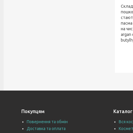
Склад
пошко
стают
пасма
на чис
argan 
butylh
Покупцям
Каталог
Повернення та обмін
Вся ко
Доставка та оплата
Космет