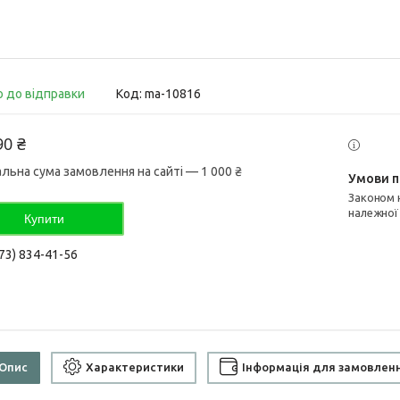
о до відправки
Код:
ma-10816
90 ₴
альна сума замовлення на сайті — 1 000 ₴
Законом не передбачено повернення та обмін даного товару
належної
Купити
73) 834-41-56
Опис
Характеристики
Інформація для замовлен