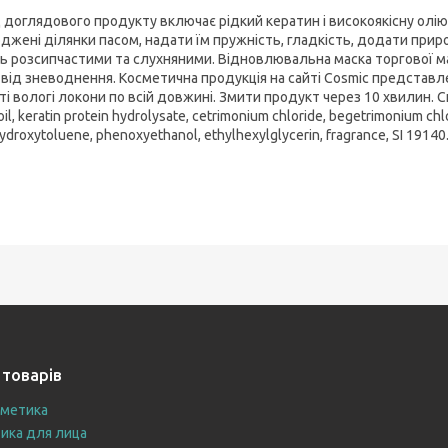
 доглядового продукту включає рідкий кератин і високоякісну олі
джені ділянки пасом, надати їм пружність, гладкість, додати прир
ь розсипчастими та слухняними. Відновлювальна маска торгової мар
 від зневоднення. Косметична продукція на сайті Cosmic представл
ті вологі локони по всій довжині. Змити продукт через 10 хвилин. Скла
oil, keratin protein hydrolysate, cetrimonium chloride, begetrimonium chlo
ydroxytoluene, phenoxyethanol, ethylhexylglycerin, fragrance, SI 19140
 товарів
сметика
ика для лица