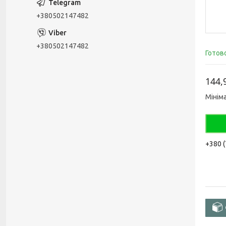
+380502147482
+380502147482
Готов
144,
Мінім
+380 (