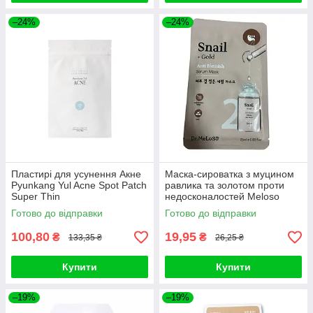
–24%
–24%
Пластирі для усунення Акне
Маска-сироватка з муцином
Pyunkang Yul Acne Spot Patch
равлика та золотом проти
Super Thin
недосконалостей Meloso
Snail + Gold Anti Blemish
Готово до відправки
Готово до відправки
100,80
19,95
₴
₴
133,35 ₴
26,25 ₴
Купити
Купити
–19%
–19%