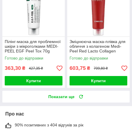
Пілінг-маска для проблемної
Зміцнююча маска-плівка для
шкіри з мікроголками MEDI-
обличчя з колагеном Medi-
PEEL EGF Peel Tox 70g
Peel Red Lacto Collagen
Wrapping Mask 70ml
Готово до відправки
Готово до відправки
363,30
603,75
₴
₴
427,35 ₴
709,80 ₴
Купити
Купити
Показати ще
Про нас
90% позитивних з 404 відгуків за рік