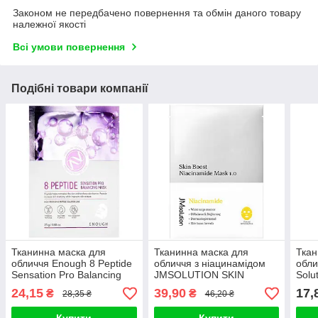
Законом не передбачено повернення та обмін даного товару
належної якості
Всі умови повернення
Подібні товари компанії
Тканинна маска для
Тканинна маска для
Ткан
обличчя Enough 8 Peptide
обличчя з ніацинамідом
обли
Sensation Pro Balancing
JMSOLUTION SKIN
Solu
Mask 25g
BOOST NIACINAMIDE
24,15
39,90
17,
₴
₴
28,35 ₴
46,20 ₴
MASK 1.0