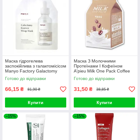
Маска гідрогелева
Маска З Молочними
заспокійлива з галактомісісом
Протеїнами І Кофеїном
Manyo Factory Galactomy
A'pieu Milk One Pack Coffee
Essence Wrap Mask 30ml
Milk
Готово до відправки
Готово до відправки
66,15
31,50
₴
₴
81,90 ₴
38,85 ₴
Купити
Купити
–15%
–15%