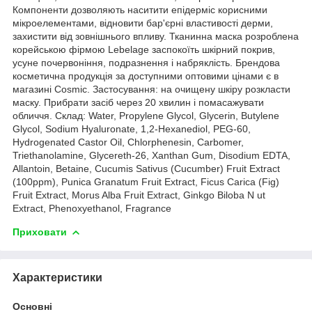
Компоненти дозволяють наситити епідерміс корисними
мікроелементами, відновити бар'єрні властивості дерми,
захистити від зовнішнього впливу. Тканинна маска розроблена
корейською фірмою Lebelage заспокоїть шкірний покрив,
усуне почервоніння, подразнення і набряклість. Брендова
косметична продукція за доступними оптовими цінами є в
магазині Cosmic. Застосування: на очищену шкіру розкласти
маску. Прибрати засіб через 20 хвилин і помасажувати
обличчя. Склад: Water, Propylene Glycol, Glycerin, Butylene
Glycol, Sodium Hyaluronate, 1,2-Hexanediol, PEG-60,
Hydrogenated Castor Oil, Chlorphenesin, Carbomer,
Triethanolamine, Glycereth-26, Xanthan Gum, Disodium EDTA,
Allantoin, Betaine, Cucumis Sativus (Cucumber) Fruit Extract
(100ppm), Punica Granatum Fruit Extract, Ficus Carica (Fig)
Fruit Extract, Morus Alba Fruit Extract, Ginkgo Biloba N ut
Extract, Phenoxyethanol, Fragrance
Приховати
Характеристики
Основні