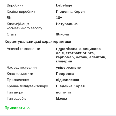
Виробник
Lebelage
Країна виробник
Південна Корея
Вік
18+
Класифікація
Натуральна
косметичного засобу
Стать
Жіноча
Користувальницькі характеристики
Активні компоненти
гідролізована рицинова
олія, екстракт огірка,
карбомер, бетаїн, алантоїн,
гліцерин
Час застосування
універсальне
Клас косметики
Природна
Призначення
відновлення
Країна-вивідувач товару
Південна Корея
Тип шкіри
всі типи
Тип засобів
Маска
Приховати