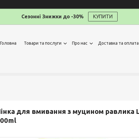
Сезонні Знижки до -30%
КУПИТИ
Головна
Товари та послуги
Про нас
Доставка та оплата
інка для вмивання з муцином равлика Le
00ml