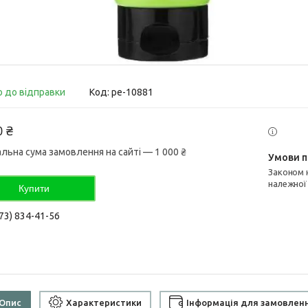
о до відправки
Код:
pe-10881
0 ₴
альна сума замовлення на сайті — 1 000 ₴
Законом не передбачено повернення та обмін даного товару
належної
Купити
73) 834-41-56
Опис
Характеристики
Інформація для замовлен