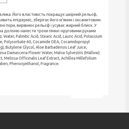
влика. Його властивість покращує шкірний рельєф,
ивить епідерміс, зберігає його м'яким і оксамитовим.
і пори, вирівнює рельєф і усуває жирний блиск. У
на долоню нанести трохи пінки і круговими рухами
r, Palmitic Acid, Stearic Acid, Lauric Acid, Potassium
rate, Polysorbate 60, Cocamide DEA, Cocamidopropyl
mg), Butylene Glycol, Aloe Barbadensis Leaf Juice,
, Rosa Damascena Flower Water, Malva Sylvestris (Mallow)
t, Melissa Officinalis Leaf Extract, Achillea Millefolium
raben, Phenoxyethanol, Fragrance.