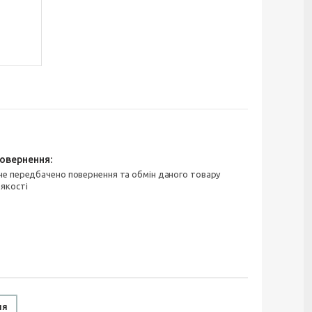
 якості
ня