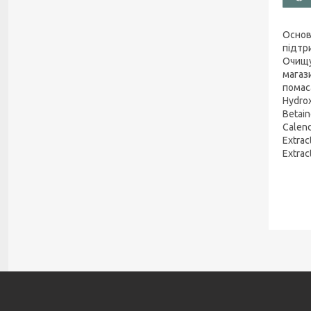
Основ
підтр
Очищу
магаз
помаса
Hydrox
Betain
Calend
Extrac
Extrac