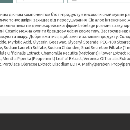
ним діючим компонентом б'юті-продукту є високоякісний муцин ра
имує тонус шкіри, захищає від пересушування. Сік алое інтенсивно ж
вальна пінка південнокорейської фірми Lebelage розчиняє закупорен
ині Cosmic можна купити брендову якісну косметику. Застосування: 
жувати шкіру. Добре вмитися, щоб змити залишки продукту. Склад: Wate
ide, Myristic Acid, Glycerin, Beeswax, Glyceryl Stearate, PEG-100 Stea
e, Sodium Laureth Sulfate, Sodium Chloridee, Snail Secretion Filtrate (1 
ula Officinalis Extract, Chamomilla Recutita (Matricaria) Flower Extract
t, Mentha Piperita (Peppermint) Leaf af Extract, Veronica Officinalis Extrac
t, Portulaca Oleracea Extract, Disodium EDTA, Methylparaben, Propylpa