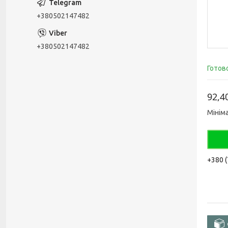
+380502147482
+380502147482
Готов
92,4
Мінім
+380 (