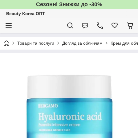
Сезонні Знижки до -30%
Beauty Korea ОПТ
Товари та послуги
Догляд за обличчям
Крем для об