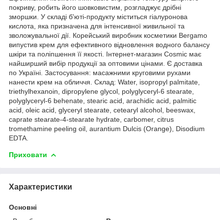
покриву, робить його шовковистим, розгладжує дрібні
зморшки. У складі б'юті-продукту міститься гіалуронова
кислота, яка призначена для інтенсивної живильної та
зволожувальної дії. Корейський виробник косметики Bergamo
випустив крем для ефективного відновлення водного балансу
шкіри та поліпшення її якості. Інтернет-магазин Cosmic має
найширший вибір продукції за оптовими цінами. Є доставка
по Україні. Застосування: масажними круговими рухами
нанести крем на обличчя. Склад: Water, isopropyl palmitate,
triethylhexanoin, dipropylene glycol, polyglyceryl-6 stearate,
polyglyceryl-6 behenate, stearic acid, arachidic acid, palmitic
acid, oleic acid, glyceryl stearate, cetearyl alcohol, beeswax,
caprate stearate-4-stearate hydrate, carbomer, citrus
tromethamine peeling oil, аurantium Dulcis (Orange), Disodium
EDTA.
Приховати
Характеристики
Основні