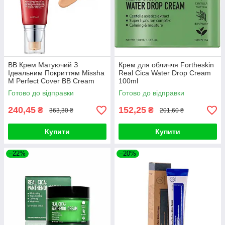
ВВ Крем Матуючий З
Крем для обличчя Fortheskin
Ідеальним Покриттям Missha
Real Cica Water Drop Cream
M Perfect Cover BB Cream
100ml
SPF42 PA+++ (50ml, 29
Готово до відправки
Готово до відправки
відтінок - карамельний беж)
240,45
152,25
₴
₴
363,30 ₴
201,60 ₴
Купити
Купити
–22%
–20%