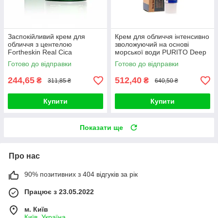
Заспокійливий крем для
Крем для обличчя інтенсивно
обличчя з центелою
зволожуючий на основі
Fortheskin Real Cica
морської води PURITO Deep
Panthenol Cream 60ml
Sea Pure Water Cream (#50g)
Готово до відправки
Готово до відправки
244,65
512,40
₴
₴
311,85 ₴
640,50 ₴
Купити
Купити
Показати ще
Про нас
90% позитивних з 404 відгуків за рік
Працює з 23.05.2022
м. Київ
Київ, Україна