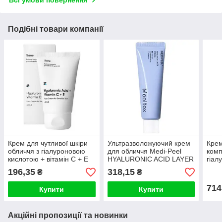
Подібні товари компанії
Крем для чутливої шкіри
Ультразволожуючий крем
Крем
обличчя з гіалуроновою
для обличчя Medi-Peel
комп
кислотою + вітамін С + Е
HYALURONIC ACID LAYER
гіал
Sane Hyaluronic Acid +
MOOLTOX CREAM
SKI
196,35
318,15
₴
₴
Vitam
Hyal
75m
714
Купити
Купити
Акційні пропозиції та новинки