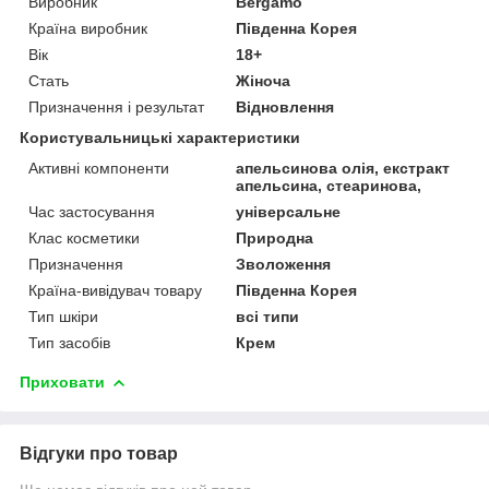
Виробник
Bergamo
Країна виробник
Південна Корея
Вік
18+
Стать
Жіноча
Призначення і результат
Відновлення
Користувальницькі характеристики
Активні компоненти
апельсинова олія, екстракт
апельсина, стеаринова,
Час застосування
універсальне
Клас косметики
Природна
Призначення
Зволоження
Країна-вивідувач товару
Південна Корея
Тип шкіри
всі типи
Тип засобів
Крем
Приховати
Відгуки про товар