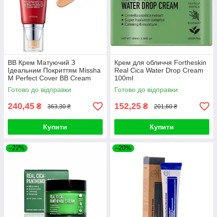
ВВ Крем Матуючий З
Крем для обличчя Fortheskin
Ідеальним Покриттям Missha
Real Cica Water Drop Cream
M Perfect Cover BB Cream
100ml
SPF42 PA+++ (50ml, 29
Готово до відправки
Готово до відправки
відтінок - карамельний беж)
240,45
152,25
₴
₴
363,30 ₴
201,60 ₴
Купити
Купити
–22%
–20%