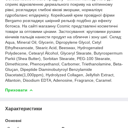
сприяє відновленню дермального покриву на клітинному
рівні, розгладжує глибокі вікові зморшки, нормалізує
гідробаланс епідермісу. Корейський крем провідної фірми
Bergamo розгладжує шкірний рельєф подібно до ефекту
ботокса. На сайті магазину Cosmic представлені косметичні
товари за оптовими цінами. Застосування: круговими рухами
кінчиків пальців нанести продукт на обличчя і зону шиї. Склад:
Aqua, Mineral Oil, Glycerin, Dipropylene Glycol, Cetyl
Ethylhexanoate, Stearic Acid, Beeswax, Hydrogenated
Polydecene, Cetearyl Álcohol, Glyceryl Stearate, Butyrospermum
Parkii (Shea Butter), Sorbitan Stearate, PEG-100 Stearate,
Dimethicone, Phenoxyethanol, Carbomer, Triethanolamine, Beta-
Gluçan, Dipeptide Diaminobutyroyl Benzylamide
Diacetate(1,000ppm), Hydrolyzed Collagen, Jellyfish Extract,
Allantoin, Disodium EDTA, Adenosine, Fragrance, Caramel.
Приховати
Характеристики
Основні