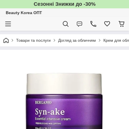
Сезонні Знижки до -30%
Beauty Korea ОПТ
Товари та послуги
Догляд за обличчям
Крем для об