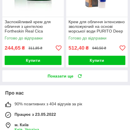
Заспокійливий крем для
Крем для обличчя інтенсивно
обличчя з центелою
зволожуючий на основі
Fortheskin Real Cica
морської води PURITO Deep
Panthenol Cream 60ml
Sea Pure Water Cream (#50g)
Готово до відправки
Готово до відправки
244,65
512,40
₴
₴
311,85 ₴
640,50 ₴
Купити
Купити
Показати ще
Про нас
90% позитивних з 404 відгуків за рік
Працює з 23.05.2022
м. Київ
Київ, Україна