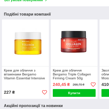
Подібні товари компанії
Крем для обличчя з
Крем для обличчя
Звол
вітамінами Bergamo
Bergamo Triple Collagen
обли
Vitamin Essential Intensive
Firming Cream 50g
Mois
Cream 50ml
50m
240,45
410
₴
266,70 ₴
227
₴
Купити
Акційні пропозиції та новинки