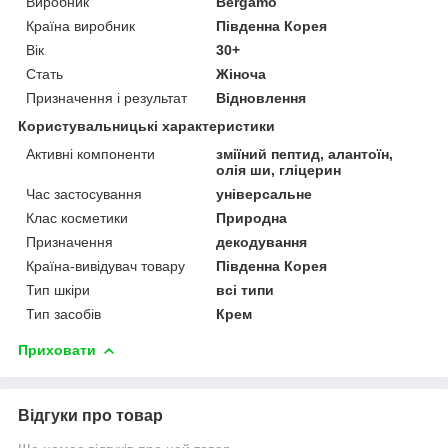
Виробник
Bergamo
Країна виробник
Південна Корея
Вік
30+
Стать
Жіноча
Призначення і результат
Відновлення
Користувальницькі характеристики
Активні компоненти
зміїний пептид, алантоїн,
олія ши, гліцерин
Час застосування
універсальне
Клас косметики
Природна
Призначення
декодування
Країна-вивідувач товару
Південна Корея
Тип шкіри
всі типи
Тип засобів
Крем
Приховати
Відгуки про товар