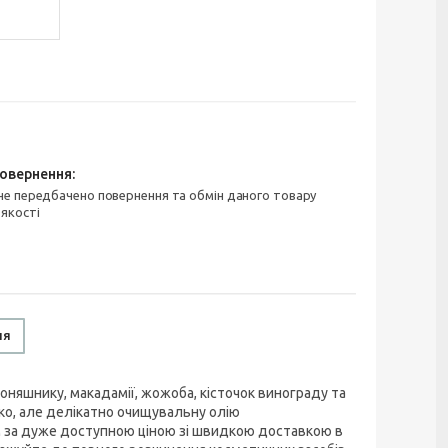
 якості
ня
няшнику, макадамії, жожоба, кісточок винограду та
око, але делікатно очищувальну олію
м за дуже доступною ціною зі швидкою доставкою в