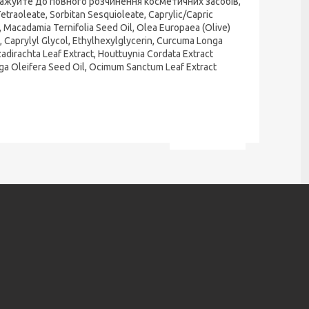
асажуйте до повного розчинення косметичних засобів,
raoleate, Sorbitan Sesquioleate, Caprylic/Capric
, Macadamia Ternifolia Seed Oil, Olea Europaea (Olive)
il, Caprylyl Glycol, Ethylhexylglycerin, Curcuma Longa
adirachta Leaf Extract, Houttuynia Cordata Extract
inga Oleifera Seed Oil, Ocimum Sanctum Leaf Extract