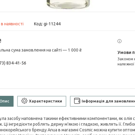
 в наявності
Код:
gi-11244
₴
альна сума замовлення на сайті — 1 000 ₴
Законом не передбачено повернення та обмін даного товару
73) 834-41-56
належної
Опис
Характеристики
Інформація для замовлен
ла засобу наповнена такими ефективними компонентами, як олія со
к. Ці інгредієнти роблять дерму м'якою і гладкою, живлять її. Глиб
ннокорейського бренду Anua в магазині Cosmic можна купити опто