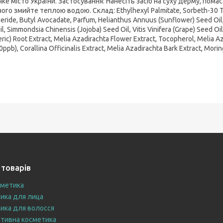
яке місто України. Застосування: Нанесіть засіб на суху дерму, пом
чого змийте теплою водою. Склад: Ethylhexyl Palmitate, Sorbeth-30 Tet
ceride, Butyl Avocadate, Parfum, Helianthus Annuus (Sunflower) Seed Oil
Oil, Simmondsia Chinensis (Jojoba) Seed Oil, Vitis Vinifera (Grape) Seed O
ric) Root Extract, Melia Azadirachta Flower Extract, Tocopherol, Melia Az
0ppb), Corallina Officinalis Extract, Melia Azadirachta Bark Extract, Mor
 товарів
сметика
ика для лица
ика для волосся
тивна косметика