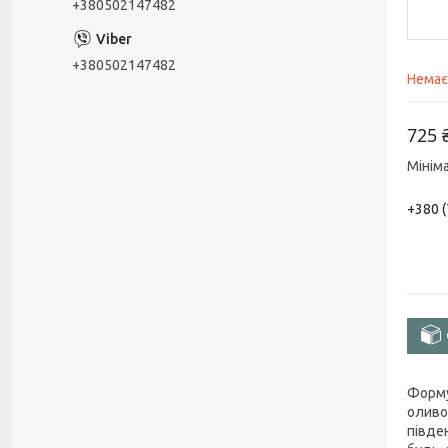
+380502147482
+380502147482
Немає
725 
Мінім
+380 (
Форму
оливо
півде