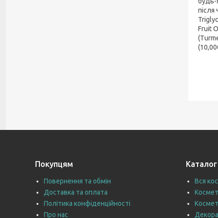
будь-
після 
Trigly
Fruit 
(Turme
(10,00
Покупцям
Каталог
Повернення та обмін
Вся ко
Доставка та оплата
Космет
Політика конфіденційності
Космет
Про нас
Декора