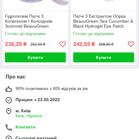
Гідрогелеві Патчі З
Патчі З Екстрактом Огірка
Колагеном І Колоїдним
BeauuGreen Sea Cucumber &
Золотом BeauuGreen
Black Hydrogel Eye Patch
Collagen & Gold Hydrogel Eye
Готово до відправки
Готово до відправки
Patch
236,25
242,55
₴
₴
262,50 ₴
268,80 ₴
Купити
Купити
Про нас
90% позитивних з 405 відгуків за рік
Працює з 23.05.2022
м. Київ
Київ, Україна
Контакти
Сьогодні вихідний