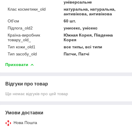
універсальне
Клас косметики_old
натуральна, натуральна,
антивікова, антивікова
Об'єм
60 шт.
Підлога_old2
унисекс, унісекс
Країна-виробник
Южная Корея, Південна
товару_old_
Корея
Тип кожи_old1
все типы, всі типи
Тип засобу_old
Патчи, Патчі
Приховати
Відгуки про товар
Ще немає відгуків про цей товар
Умови доставки
Нова Пошта