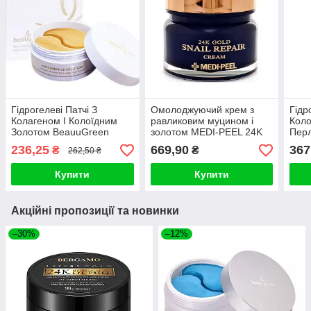
Гідрогелеві Патчі З
Омолоджуючий крем з
Гідр
Колагеном І Колоїдним
равликовим муцином і
Коло
Золотом BeauuGreen
золотом MEDI-PEEL 24K
Перл
Collagen & Gold Hydrogel
Gold Snail Repair Cream
Blac
236,25
669,90
367
₴
₴
262,50 ₴
Eye Patch
50g
Eye 
Купити
Купити
Акційні пропозиції та новинки
–30%
–12%