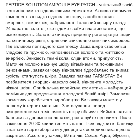
PEPTIDE SOLUTION AMPOULE EYE PATCH - унікальний засіб
з антивіковим та відновлюючим ефектами. Активна формула
компонентів швидко відновлює шкіру, запобігає появі
зморшок, темних кіл, набряклості. Головний козир у складі -
24-каратне золото , яке відоме своїми властивостями, що
омолоджують. Золото активізує природну регенерацію шкіри
на клітинному рівні, сприяючи зникненню мімічних зморшок.
Під впливом пептидного комплексу Ваша шкіра стає більш
гладкою та пружною, наповнюється вологою та життєвою
енергією. Зникають темні кола, сліди втоми, припухлість.
Маточне молоко насичує шкіру вітамінами та поживними
речовинами, завдяки чому відновлює гідробаланс та зникає
сухість, стягнутість шкіри. Завдяки патчам FARMSTAY Ви
позбавитеся зморшок навколо очей, відновите молодість
ніжної шкіри. Оригінальна корейська косметика – найкращий
помічник для продовження молодості Вашій шкірі. Замовити
косметику корейського виробництва Ви завжди можете у
нашому інтернет-магазині. Застосування: перед
використанням патчів очистіть шкіру обличчя. Вийміть патчі зі
баночки за допомогою лопатки, розташуйте під очима. Після
закінчення 20-30 хвилин зніміть патчі. Після відкриття баночку
з патчами варто зберігати у дверцятах холодильника щільно
закритою. Усього в упаковці 60 патчів. Склад: Aqua, Glycerin,