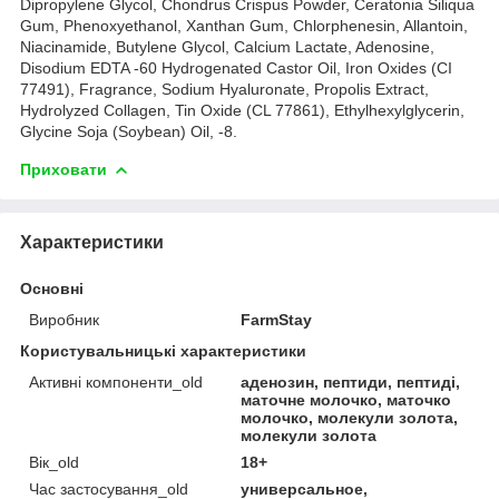
Dipropylene Glycol, Chondrus Crispus Powder, Ceratonia Siliqua
Gum, Phenoxyethanol, Xanthan Gum, Chlorphenesin, Allantoin,
Niacinamide, Butylene Glycol, Calcium Lactate, Adenosine,
Disodium EDTA -60 Hydrogenated Castor Oil, Iron Oxides (CI
77491), Fragrance, Sodium Hyaluronate, Propolis Extract,
Hydrolyzed Collagen, Tin Oxide (CL 77861), Ethylhexylglycerin,
Glycine Soja (Soybean) Oil, -8.
Приховати
Характеристики
Основні
Виробник
FarmStay
Користувальницькі характеристики
Активні компоненти_old
аденозин, пептиди, пептиді,
маточне молочко, маточко
молочко, молекули золота,
молекули золота
Вік_old
18+
Час застосування_old
универсальное,