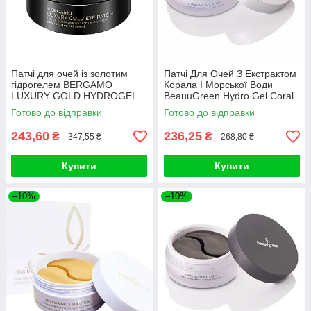
Патчі для очей із золотим
Патчі Для Очей З Екстрактом
гідрогелем BERGAMO
Корала І Морської Води
LUXURY GOLD HYDROGEL
BeauuGreen Hydro Gel Coral
EYE PATCH (60PCS)
& Aqua Eye Patch (Стандарт)
Готово до відправки
Готово до відправки
243,60
236,25
₴
₴
347,55 ₴
268,80 ₴
Купити
Купити
–10%
–10%