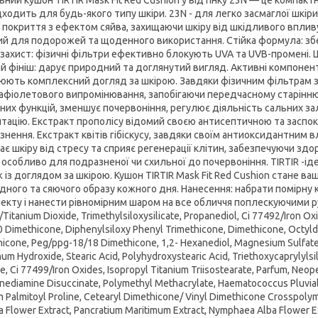
дходить для будь-якого типу шкіри. 23N - для легко засмаглої шкір
е покриття з ефектом сяйва, захищаючи шкіру від шкідливого вплив
ий для подорожей та щоденного використання. Стійка формула: збер
захист: фізичні фільтри ефективно блокують UVA та UVB-промені. Щ
й фініш: дарує природний та доглянутий вигляд. Активні компонент
юють комплексний догляд за шкірою. Завдяки фізичним фільтрам з
афіолетового випромінювання, запобігаючи передчасному старінню 
рних функцій, зменшує почервоніння, регулює діяльність сальних за
нтацію. Екстракт прополісу відомий своєю антисептичною та засп
знення. Екстракт квітів гібіскусу, завдяки своїм антиоксидантним 
є шкіру від стресу та сприяє регенерації клітин, забезпечуючи здо
, особливо для подразненої чи схильної до почервоніння. TIRTIR -ід
ж із доглядом за шкірою. Кушон TIRTIR Mask Fit Red Cushion стане 
дного та сяючого образу кожного дня. Нанесення: набрати помірну 
екту і нанести рівномірним шаром на все обличчя поплескуючими рух
Titanium Dioxide, Trimethylsiloxysilicate, Propanediol, Ci 77492/Iron O
 Dimethicone, Diphenylsiloxy Phenyl Trimethicone, Dimethicone, Octyld
icone, Peg/ppg-18/18 Dimethicone, 1,2- Hexanediol, Magnesium Sulfate,
um Hydroxide, Stearic Acid, Polyhydroxystearic Acid, Triethoxycaprylylsi
e, Ci 77499/Iron Oxides, Isopropyl Titanium Triisostearate, Parfum, Neo
nediamine Disuccinate, Polymethyl Methacrylate, Haematococcus Pluvialis
 Palmitoyl Proline, Cetearyl Dimethicone/ Vinyl Dimethicone Crosspolyme
 Flower Extract, Pancratium Maritimum Extract, Nymphaea Alba Flower Ext