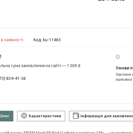
 в наявності
Код:
ku-11463
₴
альна сума замовлення на сайті — 1 000 ₴
Законом не передбачено повернення та обмін даного товару
73) 834-41-56
належної
Опис
Характеристики
Інформація для замовлен
ьний кушон TIRTIR Mask Fit Red Cushion у відтінку 23N — це компакт