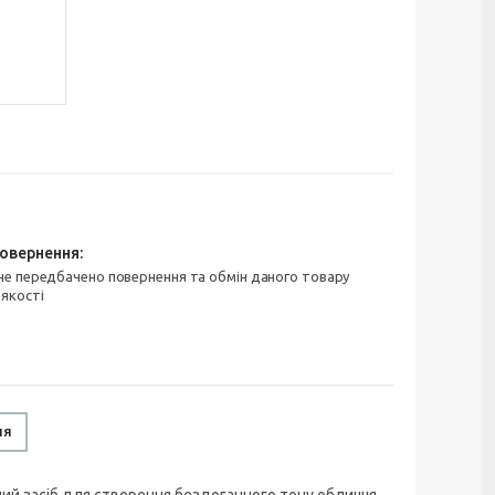
 якості
ня
ний засіб для створення бездоганного тону обличчя,