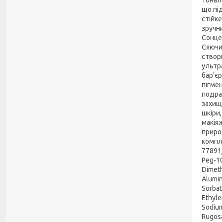
що пі
стійк
зручн
Сонце
Сяючи
створ
ультр
бар’є
пігме
подра
захища
шкіри
макія
приро
компл
77891/
Peg-10
Dimeth
Alumin
Sorbat
Ethyle
Sodium
Rugosa