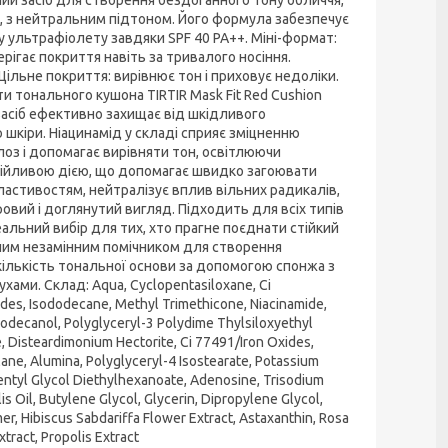
и, з нейтральним підтоном. Його формула забезпечує
у ультрафіолету завдяки SPF 40 PA++. Міні-формат:
ігає покриття навіть за тривалого носіння.
ільне покриття: вирівнює тон і приховує недоліки.
и тонального кушона TIRTIR Mask Fit Red Cushion
асіб ефективно захищає від шкідливого
шкіри. Ніацинамід у складі сприяє зміцненню
лоз і допомагає вирівняти тон, освітлюючи
окійливою дією, що допомагає швидко загоювати
властивостям, нейтралізує вплив вільних радикалів,
ровий і доглянутий вигляд. Підходить для всіх типів
еальний вибір для тих, хто прагне поєднати стійкий
вашим незамінним помічником для створення
кількість тональної основи за допомогою спонжа з
ами. Склад: Aqua, Cyclopentasiloxane, Ci
xides, Isododecane, Methyl Trimethicone, Niacinamide,
odecanol, Polyglyceryl-3 Polydime Thylsiloxyethyl
 Disteardimonium Hectorite, Ci 77491/Iron Oxides,
lane, Alumina, Polyglyceryl-4 Isostearate, Potassium
pentyl Glycol Diethylhexanoate, Adenosine, Trisodium
 Oil, Butylene Glycol, Glycerin, Dipropylene Glycol,
r, Hibiscus Sabdariffa Flower Extract, Astaxanthin, Rosa
ract, Propolis Extract