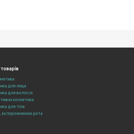
 товарів
сметика
ика для лица
ика для волосся
тивна косметика
ика для тіла
 за порожниною рота