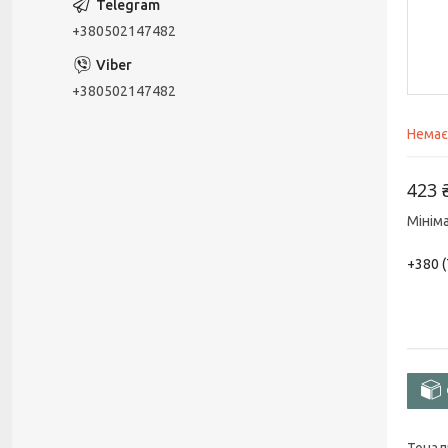
+380502147482
+380502147482
Немає
423 
Мінім
+380 (
Тонал