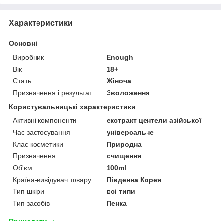
Характеристики
Основні
Виробник
Enough
Вік
18+
Стать
Жіноча
Призначення і результат
Зволоження
Користувальницькі характеристики
Активні компоненти
екстракт центели азійської
Час застосування
універсальне
Клас косметики
Природна
Призначення
очищення
Об'єм
100ml
Країна-вивідувач товару
Південна Корея
Тип шкіри
всі типи
Тип засобів
Пенка
Приховати