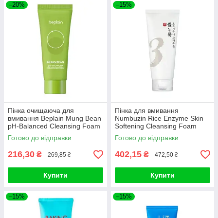
–20%
–15%
Пінка очищаюча для
Пінка для вмивання
вмивання Beplain Mung Bean
Numbuzin Rice Enzyme Skin
pH-Balanced Cleansing Foam
Softening Cleansing Foam
40ml
170ml
Готово до відправки
Готово до відправки
216,30
402,15
₴
₴
269,85 ₴
472,50 ₴
Купити
Купити
–15%
–15%