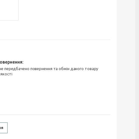
 якості
ня