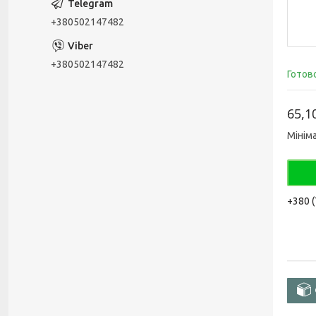
+380502147482
+380502147482
Готов
65,1
Мінім
+380 (