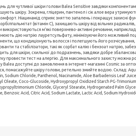
нь для чутливої шкіри голови Balea Sensitive завдяки компонента
кшують шкіру. Зокрема, гліцерин, пантенол і сік алое вера утриму
комфорт. Ніацинамід сприяє зняттю запалень і покращує захисні фун
скорбілпальмітат (вітамін С), захищають шкіру від вільних радикалів
и використовуються м'які поверхнево-активні речовини, наприклад,
нюють дію натрію лауретсульфату, мінімізуючи його можливий п
ненти, що кондиціонують волосся і полегшують його розчісування, з
рванти та стабілізатори, такі як сорбат калію і бензоат натрію, за
дить для шкіри, схильної до подразнень, завдяки добре збалансова
тку провести тест на алергію. Для максимального захисту можна ро
у Balea доступні до замовлення в інтернет-магазині Cosmic за опто
ся, помасажуйте шкіру голови, ретельно змийте водою. Склад: Aqua, 
in, Sodium Chloride, Panthenol, Niacinamide, Aloe Barbadensis Leaf Juic
yl Oleate, Coco-Glucoside, Hydroxypropyl Oxidized Starch PG-Trimonium 
ypropyltrimonium Chloride, Glyceryl Stearate, Hydrogenated Palm Glycer
e, Benzoic Acid, Citric Acid, Sodium Lactate, Lactic Acid, Sodium Hydroxid