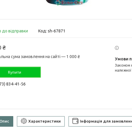
о до відправки
Код:
sh-67871
0 ₴
альна сума замовлення на сайті — 1 000 ₴
Законом не передбачено повернення та обмін даного товару
належної
Купити
73) 834-41-56
Опис
Характеристики
Інформація для замовлен