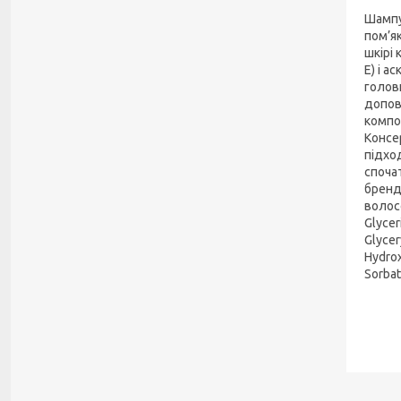
Шампу
пом’я
шкірі 
Е) і а
голов
допов
компо
Консе
підхо
споча
бренд
волос
Glycer
Glycer
Hydrox
Sorbat