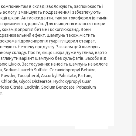
м компонентам в складі зволожують, заспокоюють і
ють вологу, зменшують подразнення і забезпечують
кції шкіри. Антиоксиданти, такі як токоферол (вітамін
, сприяючи її здоров’ю. Для очищення волосся і шкіри
 кокамідопропіл бетаїн і кокоглюкозид. Вони
одразнювальний ефект. Шампунь також містить
окрема гідроксипропіл гуар і гліцерил стеарат.
безпечують безпеку продукту. Загалом цей шампунь
ному складу. Проте, якщо шкіра дуже чутлива, варто
зглянути варіант шампуню без сульфатів. Засоби від
вою ціною. Застосування: нанесіть шампунь на вологе
Sodium Laureth Sulfate, Cocamidopropyl Betaine,
e Powder, Tocopherol, Ascorbyl Palmitate, Parfum,
Chloride, Glycol Distearate, Hydroxypropyl Guar
ides Citrate, Lecithin, Sodium Benzoate, Potassium
e.