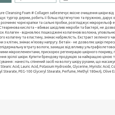
Pure Cleansing Foam # Collagen забезпечує якісне очищення шкіри в
щує тургор дерми, робить її більш підтягнутою та пружною, дарує ос
а розчиняє чорні крапки та сальні пробки, розгладжує мікрорельєф 
 Стеаринова кислота – вбиває шкідливі мікроби та бактерії, не доз
си. Колаген - відновлює пошкоджені колагенові волокна, уповільн
ого колагену та еластину, знімає набряклість. Екстракт зеленого ч
и з клітин, знімає м'язову напругу. Бетаїн - не дозволяє шкірі пере
епідермальну втрату вологи, захищає від впливу ультрафіолетового
ними мікроелементами, прискорює регенерацію шкірного покриву, п
ння зрілої шкіри. Купити брендову продукцію за найкращою ціною та
ування : нанесіть спінений засіб на вологу шкіру рухами, що масаж
 Stearic Acid, Lauric Acid, Potasium Hydroxide, Glycerine, Myristic Acid, 
yl Stearate, PEG-100 Glyceryl Stearate, Perfume, Methyl 180мл), Olive Ex