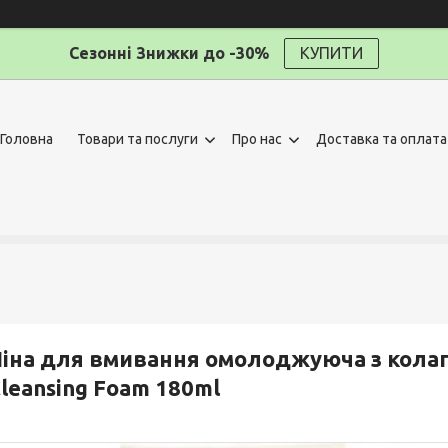
Сезонні Знижки до -30%
КУПИТИ
Головна
Товари та послуги
Про нас
Доставка та оплата
іна для вмивання омолоджуюча з колаге
leansing Foam 180ml