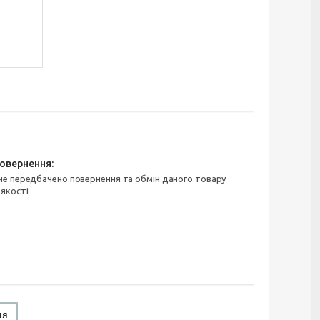
 якості
ня