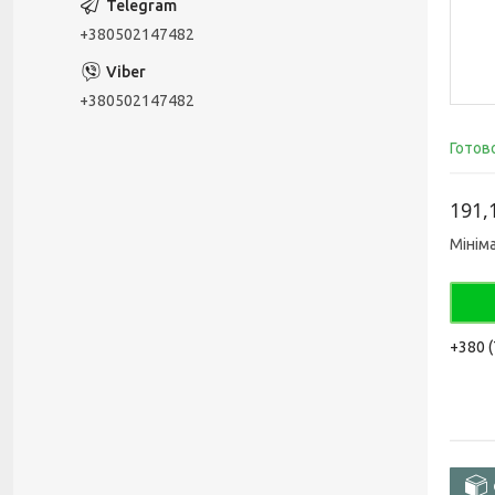
+380502147482
+380502147482
Готов
191,
Мінім
+380 (