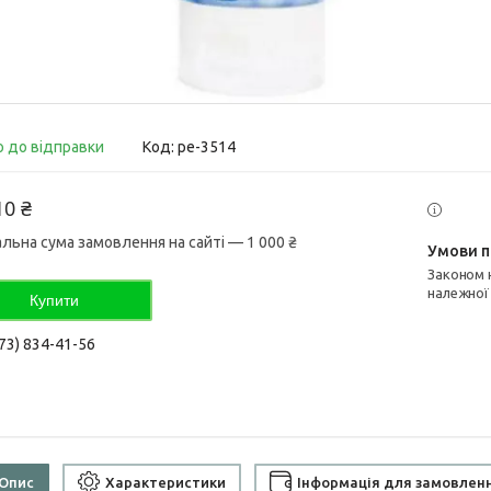
о до відправки
Код:
pe-3514
10 ₴
альна сума замовлення на сайті — 1 000 ₴
Законом не передбачено повернення та обмін даного товару
належної
Купити
73) 834-41-56
Опис
Характеристики
Інформація для замовлен