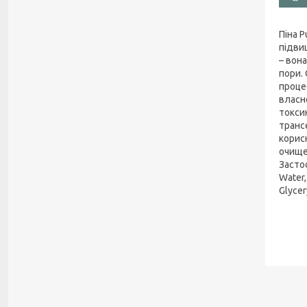
Піна 
підви
– вон
пори.
проце
власн
токсин
транс
корис
очище
Застос
Water,
Glycer