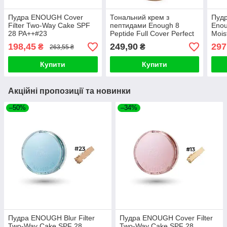
Пудра ENOUGH Cover
Тональний крем з
Пудр
Filter Two-Way Cake SPF
пептидами Enough 8
Enou
28 PA++#23
Peptide Full Cover Perfect
Mois
Foundation SPF50+ PA+++
SPF
198,45
249,90
297
₴
₴
263,55 ₴
№21 (100 ml)
13g
Купити
Купити
Акційні пропозиції та новинки
–50%
–34%
Пудра ENOUGH Blur Filter
Пудра ENOUGH Cover Filter
Two-Way Cake SPF 28
Two-Way Cake SPF 28