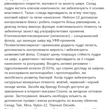
рівномірного покриття, матовості та захисту шкіри. Склад
пудри містить ключові компоненти, які забезпечують її основні
властивості. Тальк і слюда відповідають за м’яку текстуру,
матовий ефект та легке нанесення. Нейлон-12 допомагає
контролювати блиск і робить покриття більш рівномірним, а
діоксид титану виконує функцію освітлювального пігменту та
забезпечує захист від ультрафіолетових променів.
Етилгексилметоксикоричнат (октиноксат) – сонцезахисний
фільтр, що захищає шкіру від УФB-променів.
Поліметилметакрилат і кремнезем додають пудрі легкість,
допомагають контролювати жирність і забезпечують
шовковистий фініш. Стеарат цинку покращує стійкість пудри
на шкірі, а диметикон і метикон відповідають за її гладке
нанесення та розтушовку. Входять активні речовини –
гідролізований колаген (0.01%), що сприяє догляду за шкірою,
та консерванти метилпарабен і пропілпарабен, які
запобігають розвитку бактерій. Колір пудри забезпечують
натуральні мінеральні пігменти: жовтий, червоний і чорний
оксиди заліза. Засоби від бренду Enough доступні до
замовлення в інтернет-магазині Cosmic за вигідною оптовою
ціною. Застосування: візьміть необхідну кількість за
допомогою пухівки і злегка розподіліть по всьому обличчю.
Склад: Talc, Mica, Nylon-12, Titanium Dioxide,