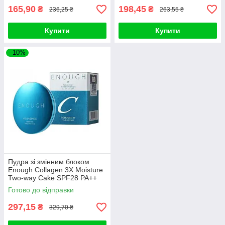
165,90
198,45
₴
₴
236,25 ₴
263,55 ₴
Купити
Купити
–10%
Пудра зі змінним блоком
Enough Collagen 3X Moisture
Two-way Cake SPF28 PA++
#13N 13g+13g
Готово до відправки
297,15
₴
329,70 ₴