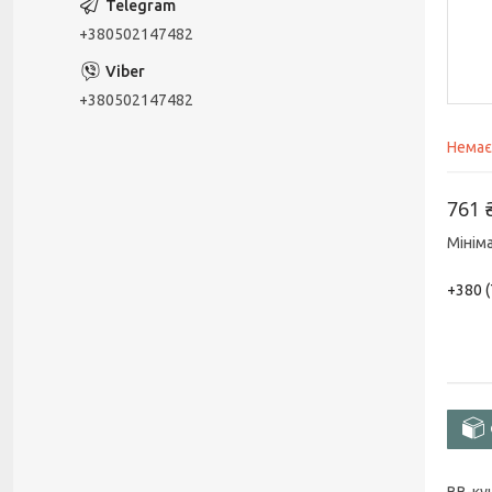
+380502147482
+380502147482
Немає
761 
Мінім
+380 (
BB-куш