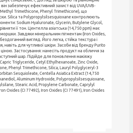
) він забезпечує ефективний захист від UVA/UVB-
ethyl Trimethicone, Phenyl Trimethicone), що
ки. Silica та Polypropylsilsesquioxane контролюють
нти: Sodium Hyaluronate, Glycerin, Butylene Glycol,
івняти її тон. Центелла азіатська (14,750 ppm) має
зморшки. Завдяки мінеральним пігментам (Iron Oxides,
ездоганний вигляд. Його легка, стійка текстура і
 навіть для чутливої шкіри. Засоби від бренду Purito
ціною. Застосування: нанесіть продукт на обличчя за
аступний шар. Підійде для поновлення макіяжу
apric Triglyceride, Cetyl Ethylhexanoate, Zinc Oxide,
e, Phenyl Trimethicone, Silica, Lauryl Polyglyceryl-3
rbitan Sesquioleate, Centella Asiatica Extract (14,750
xanediol, Aluminum Hydroxide, Polypropylsilsesquioxane,
ylsilane, Stearic Acid, Propylene Carbonate, Caprylyl
on Oxides (CI 77492), Iron Oxides (CI 77491), Iron Oxides