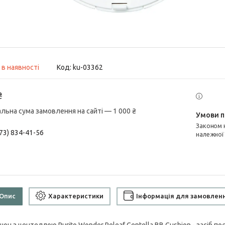
 в наявності
Код:
ku-03362
₴
альна сума замовлення на сайті — 1 000 ₴
Законом не передбачено повернення та обмін даного товару
73) 834-41-56
належної
Опис
Характеристики
Інформація для замовлен
он з центеллою Purito Wonder Releaf Centella BB Cushion - засіб п