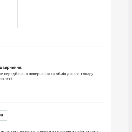
 якості
ня
оєднує сонцезахист, догляд за шкірою та рівномірне