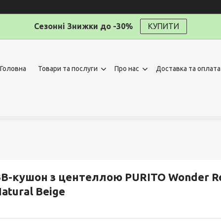
Сезонні Знижки до -30%
КУПИТИ
Головна
Товари та послуги
Про нас
Доставка та оплата
B-кушон з центеллою PURITO Wonder Rel
atural Beige