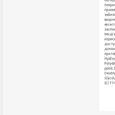
покри
промен
забезп
виділе
які ін
заспо
Mica)
корис
досту
допом
протяг
Hydrog
Polydi
ppm), 
Dextri
Glycol
(CI 77