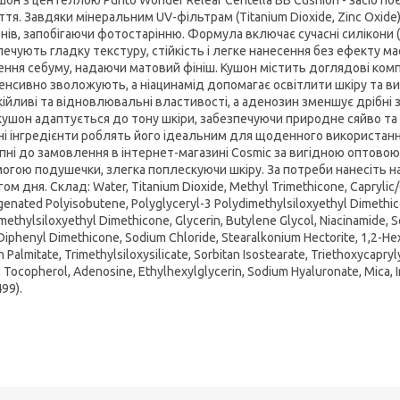
ття. Завдяки мінеральним UV-фільтрам (Titanium Dioxide, Zinc Oxide
ів, запобігаючи фотостарінню. Формула включає сучасні силікони (M
ечують гладку текстуру, стійкість і легке нанесення без ефекту мас
ння себуму, надаючи матовий фініш. Кушон містить доглядові компоне
тенсивно зволожують, а ніацинамід допомагає освітлити шкіру та вир
кійливі та відновлювальні властивості, а аденозин зменшує дрібні 
 кушон адаптується до тону шкіри, забезпечуючи природне сяйво та б
ні інгредієнти роблять його ідеальним для щоденного використання,
пні до замовлення в інтернет-магазині Cosmic за вигідною оптовою 
огою подушечки, злегка поплескуючи шкіру. За потреби нанесіть н
ом дня. Склад: Water, Titanium Dioxide, Methyl Trimethicone, Caprylic/C
enated Polyisobutene, Polyglyceryl-3 Polydimethylsiloxyethyl Dimethicon
methylsiloxyethyl Dimethicone, Glycerin, Butylene Glycol, Niacinamide, So
Diphenyl Dimethicone, Sodium Chloride, Stearalkonium Hectorite, 1,2-He
n Palmitate, Trimethylsiloxysilicate, Sorbitan Isostearate, Triethoxycapryl
, Tocopherol, Adenosine, Ethylhexylglycerin, Sodium Hyaluronate, Mica, Ir
499).