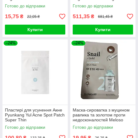
Готово до відправки
Готово до відправки
15,75
511,35
₴
₴
22,05 ₴
681,45 ₴
Купити
Купити
–24%
–24%
Пластирі для усунення Акне
Маска-сироватка з муцином
Pyunkang Yul Acne Spot Patch
равлика та золотом проти
Super Thin
недосконалостей Meloso
Snail + Gold Anti Blemish
Готово до відправки
Готово до відправки
100,80
19,95
₴
₴
133,35 ₴
26,25 ₴