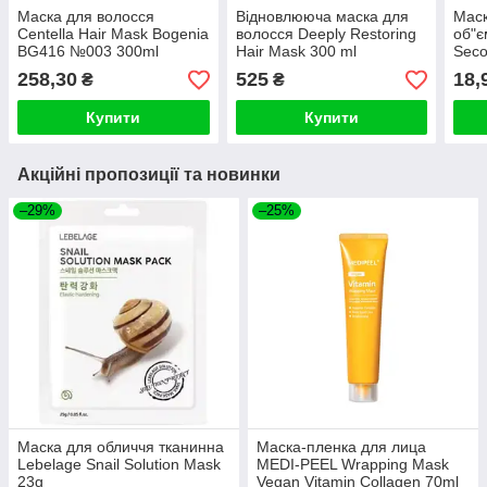
Маска для волосся
Відновлююча маска для
Маск
Centella Hair Mask Bogenia
волосся Deeply Restoring
об"є
BG416 №003 300ml
Hair Mask 300 ml
Seco
8ml
258,30
525
18,
₴
₴
Купити
Купити
Акційні пропозиції та новинки
–29%
–25%
Маска для обличчя тканинна
Маска-пленка для лица
Lebelage Snail Solution Mask
MEDI-PEEL Wrapping Mask
23g
Vegan Vitamin Collagen 70ml