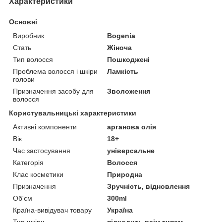
Характеристики
Основні
Виробник
Bogenia
Стать
Жіноча
Тип волосся
Пошкоджені
Проблема волосся і шкіри
Ламкість
голови
Призначення засобу для
Зволоження
волосся
Користувальницькі характеристики
Активні компоненти
арганова олія
Вік
18+
Час застосування
універсальне
Категорія
Волосся
Клас косметики
Природна
Призначення
Зручність, відновлення
Об'єм
300ml
Країна-вивідувач товару
Україна
Тип шкіри
підходить всім типам