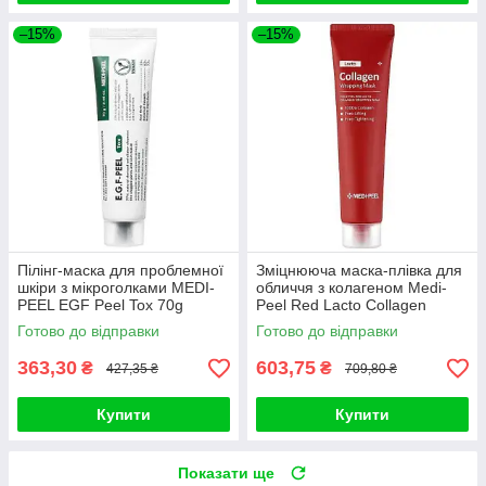
–15%
–15%
Пілінг-маска для проблемної
Зміцнююча маска-плівка для
шкіри з мікроголками MEDI-
обличчя з колагеном Medi-
PEEL EGF Peel Tox 70g
Peel Red Lacto Collagen
Wrapping Mask 70ml
Готово до відправки
Готово до відправки
363,30
603,75
₴
₴
427,35 ₴
709,80 ₴
Купити
Купити
Показати ще