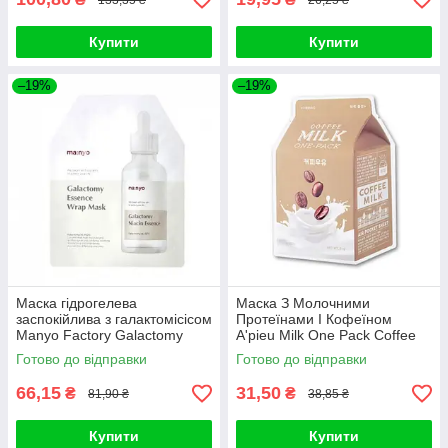
Купити
Купити
–19%
–19%
Маска гідрогелева
Маска З Молочними
заспокійлива з галактомісісом
Протеїнами І Кофеїном
Manyo Factory Galactomy
A'pieu Milk One Pack Coffee
Essence Wrap Mask 30ml
Milk
Готово до відправки
Готово до відправки
66,15
31,50
₴
₴
81,90 ₴
38,85 ₴
Купити
Купити