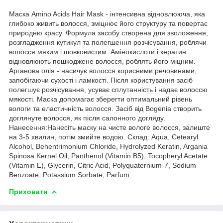
Маска Amino Acids Hair Mask - інтенсивна відновлююча, яка
глибоко живить волосся, зміцнює його структуру та повертає
природню красу. Формула засобу створена для зволоження,
розгладження кутикул та полегшення розчісування, роблячи
волосся мяким і шовковистим. Амінокислоти і кератин
відновлюють пошкоджене волосся, роблять його міцним.
Арганова олія - насичує волосся корисними речовинами,
запобігаючи сухості і ламкості. Після користування засіб
полегшує розчісування, усуває сплутанність і надає волоссю
мякості. Маска допомагає зберегти оптимальний рівень
вологи та еластичність волосся. Засіб від Bogenia створить
доглянуте волосся, як після салонного догляду.
Нанесення:Нанесіть маску на чисте вологе волосся, залиште
на 3-5 хвилин, потім змийте водою. Склад: Aqua, Cetearyl
Alcohol, Behentrimonium Chloride, Hydrolyzed Keratin, Argania
Spinosa Kernel Oil, Panthenol (Vitamin B5), Tocopheryl Acetate
(Vitamin E), Glycerin, Citric Acid, Polyquaternium-7, Sodium
Benzoate, Potassium Sorbate, Parfum.
Приховати