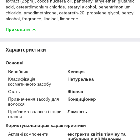
extract (2ppm), cocos nucifera oil, panthenyl ethyl ether, glutamic
acid, ceteardimonium chloride, stearyl alcohol, behentrimonium
chloride, amodimethicone, ceteareth-20, propylene glycol, benzyl
alcohol, fragrance, linalool, limonene.
Приховати
Характеристики
Основні
Виробник
Kerasys
Класифікація
Натуральна
косметичного засобу
Стать
Жіноча
Призначення засобу для
Кондиціонер
волосся
Проблема волосся і шкіри
Ламкість
голови
Користувальницькі характеристики
Активні компоненти
екстракти квітів тіаміну та
цибулини лілії Мадонни