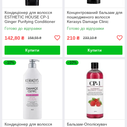
Кондиціонер для волосся
Концентрований бальзам для
ESTHETIC HOUSE CP-1
пошкодженого волосся
Ginger Purifying Conditioner
Kerasys Damage Clinic
100ml
Treatment 300ml
Готово до відправки
Готово до відправки
142,80
210
₴
₴
158,55 ₴
233,10 ₴
Купити
Купити
–10%
–10%
Кондиціонер для волосся
Бальзам-Ополіскувач