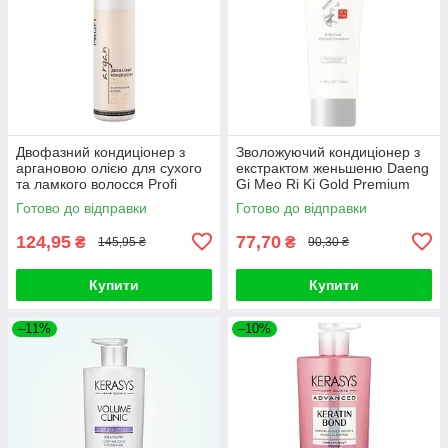
Двофазний кондиціонер з
Зволожуючий кондиціонер з
аргановою олією для сухого
екстрактом женьшеню Daeng
та ламкого волосся Profi
Gi Meo Ri Ki Gold Premium
style, 250ml
Treatment 50ml
Готово до відправки
Готово до відправки
124,95
77,70
₴
₴
145,95 ₴
90,30 ₴
Купити
Купити
–11%
–10%