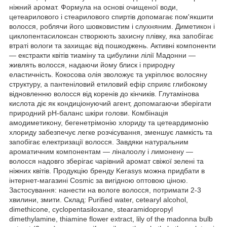
ніжний аромат. Формула на основі очищеної води,
цетеарилового і стеарилового спиртів допомагає пом'якшити
волосся, роблячи його шовковистим і слухняним. Диметикон і
циклопентасилоксан створюють захисну плівку, яка запобігає
втраті вологи та захищає від пошкоджень. Активні компоненти
— екстракти квітів тиаміну та цибулини лілії Мадонни —
живлять волосся, надаючи йому блиск і природну
еластичність. Кокосова олія зволожує та укріплює волосяну
структуру, а пантеніловий етиловий ефір сприяє глибокому
відновленню волосся від коренів до кінчиків. Глутамінова
кислота діє як кондиціонуючий агент, допомагаючи зберігати
природний pH-баланс шкіри голови. Комбінація
амодиметикону, бегенетрімонію хлориду та цетеардимонію
хлориду забезпечує легке розчісування, зменшує ламкість та
запобігає електризації волосся. Завдяки натуральним
ароматичним компонентам — ліналоолу і лимонену —
волосся надовго зберігає чарівний аромат свіжої зелені та
ніжних квітів. Продукцію бренду Kerasys можна придбати в
інтернет-магазині Cosmic за вигідною оптовою ціною.
Застосування: нанести на вологе волосся, потримати 2-3
хвилини, змити. Склад: Purified water, cetearyl alcohol,
dimethicone, cyclopentasiloxane, stearamidopropyl
dimethylamine, thiamine flower extract, lily of the madonna bulb