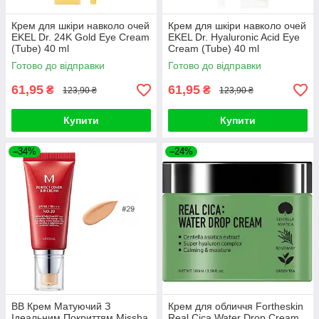
Крем для шкіри навколо очей
Крем для шкіри навколо очей
EKEL Dr. 24K Gold Eye Cream
EKEL Dr. Hyaluronic Acid Eye
(Tube) 40 ml
Cream (Tube) 40 ml
Готово до відправки
Готово до відправки
61,95
61,95
₴
₴
123,90 ₴
123,90 ₴
Купити
Купити
–34%
–24%
ВВ Крем Матуючий З
Крем для обличчя Fortheskin
Ідеальним Покриттям Missha
Real Cica Water Drop Cream