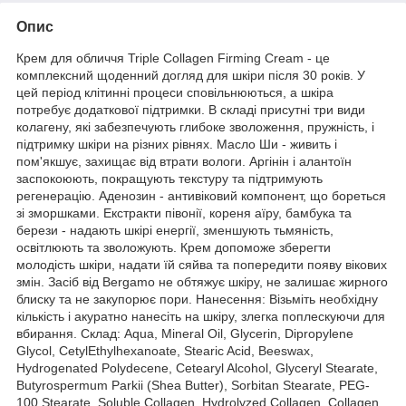
Опис
Крем для обличчя Triple Collagen Firming Cream - це
комплексний щоденний догляд для шкіри після 30 років. У
цей період клітинні процеси сповільнюються, а шкіра
потребує додаткової підтримки. В складі присутні три види
колагену, які забезпечують глибоке зволоження, пружність, і
підтримку шкіри на різних рівнях. Масло Ши - живить і
пом'якшує, захищає від втрати вологи. Аргінін і алантоїн
заспокоюють, покращують текстуру та підтримують
регенерацію. Аденозин - антивіковий компонент, що бореться
зі зморшками. Екстракти півонії, кореня аїру, бамбука та
берези - надають шкірі енергії, зменшують тьмяність,
освітлюють та зволожують. Крем допоможе зберегти
молодість шкіри, надати їй сяйва та попередити появу вікових
змін. Засіб від Bergamo не обтяжує шкіру, не залишає жирного
блиску та не закупорює пори. Нанесення: Візьміть необхідну
кількість і акуратно нанесіть на шкіру, злегка поплескуючи для
вбирання. Склад: Aqua, Mineral Oil, Glycerin, Dipropylene
Glycol, CetylEthylhexanoate, Stearic Acid, Beeswax,
Hydrogenated Polydecene, Cetearyl Alcohol, Glyceryl Stearate,
Butyrospermum Parkii (Shea Butter), Sorbitan Stearate, PEG-
100 Stearate, Soluble Collagen, Hydrolyzed Collagen, Collagen