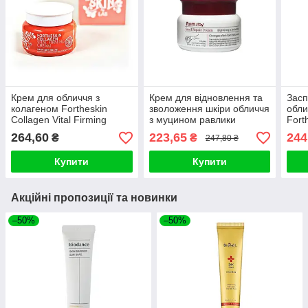
Крем для обличчя з
Крем для відновлення та
Засп
колагеном Fortheskin
зволоження шкіри обличчя
обли
Collagen Vital Firming
з муцином равлики
Fort
Cream 100ml
FarmStay Snail Repair
Pant
264,60
223,65
244
₴
₴
247,80 ₴
Cream 100ml
Купити
Купити
Акційні пропозиції та новинки
–50%
–50%