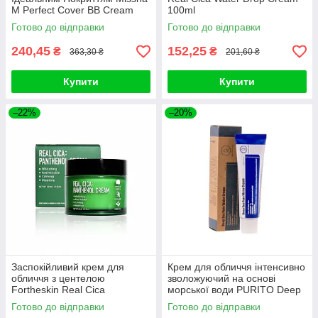
M Perfect Cover BB Cream
100ml
SPF42 PA+++ (50ml, 29
Готово до відправки
Готово до відправки
відтінок - карамельний беж)
240,45
152,25
₴
₴
363,30 ₴
201,60 ₴
Купити
Купити
–22%
–20%
Заспокійливий крем для
Крем для обличчя інтенсивно
обличчя з центелою
зволожуючий на основі
Fortheskin Real Cica
морської води PURITO Deep
Panthenol Cream 60ml
Sea Pure Water Cream (#50g)
Готово до відправки
Готово до відправки