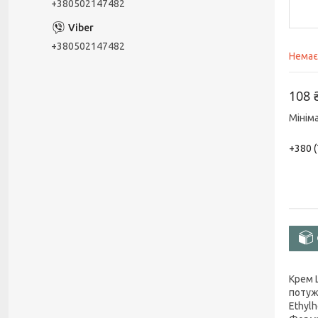
+380502147482
+380502147482
Немає
108 
Мінім
+380 (
Крем 
потуж
Ethylh