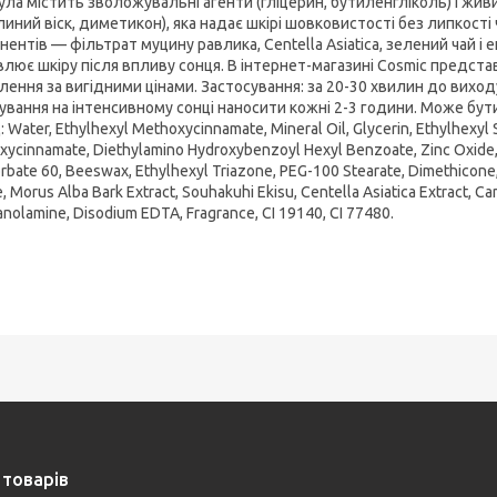
ла містить зволожувальні агенти (гліцерин, бутиленгліколь) і жив
иний віск, диметикон), яка надає шкірі шовковистості без липкості 
ентів — фільтрат муцину равлика, Centella Asiatica, зелений чай і
влює шкіру після впливу сонця. В інтернет-магазині Cosmic представ
лення за вигідними цінами. Застосування: за 20-30 хвилин до вихо
ування на інтенсивному сонці наносити кожні 2-3 години. Може бут
 Water, Ethylhexyl Methoxycinnamate, Mineral Oil, Glycerin, Ethylhexyl Sa
ycinnamate, Diethylamino Hydroxybenzoyl Hexyl Benzoate, Zinc Oxide, Ce
rbate 60, Beeswax, Ethylhexyl Triazone, PEG-100 Stearate, Dimethicone,
te, Morus Alba Bark Extract, Souhakuhi Ekisu, Centella Asiatica Extract, Ca
anolamine, Disodium EDTA, Fragrance, CI 19140, CI 77480.
 товарів