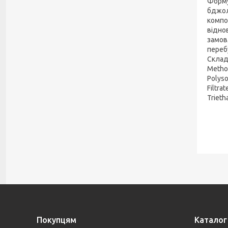
Форму
бджол
компон
відно
замов
переб
Склад:
Methox
Polyso
Filtra
Trieth
Покупцям
Каталог