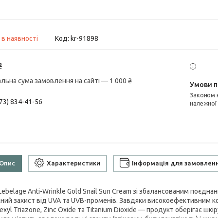
 в наявності
Код:
kr-91898
₴
альна сума замовлення на сайті — 1 000 ₴
Законом не передбачено повернення та обмін даного товару
73) 834-41-56
належної
Опис
Характеристики
Інформація для замовлен
Lebelage Anti-Wrinkle Gold Snail Sun Cream зі збалансованим поєдна
ний захист від UVA та UVB-променів. Завдяки високоефективним к
exyl Triazone, Zinc Oxide та Titanium Dioxide — продукт оберігає шкір