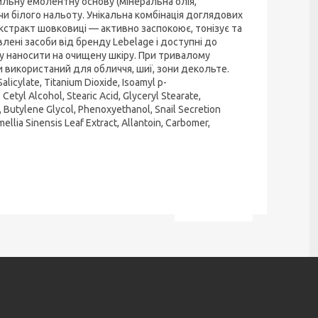
ильну емолентну основу (мінеральна олія,
чи білого нальоту. Унікальна комбінація доглядових
 екстракт шовковиці — активно заспокоює, тонізує та
лені засоби від бренду Lebelage і доступні до
ду наносити на очищену шкіру. При тривалому
и використаний для обличчя, шиї, зони декольте.
licylate, Titanium Dioxide, Isoamyl p-
tyl Alcohol, Stearic Acid, Glyceryl Stearate,
 Butylene Glycol, Phenoxyethanol, Snail Secretion
mellia Sinensis Leaf Extract, Allantoin, Carbomer,