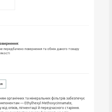
 якості
ня
нням органічних та мінеральних фільтрів забезпечує
омпонентам — Ethylhexyl Methoxycinnamate,
у від опіків, пігментації й передчасного старіння.