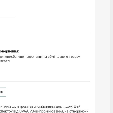
 якості
ня
фізичним фільтром і заспокійливим доглядом. Цей
о спектру від UVA/UVB-випромінювання, не створюючи