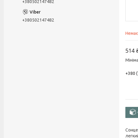
+380502147482
+380502147482
Немає
514 
Мінім
+380 (
Сонце
легки