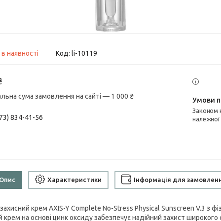
 в наявності
Код:
li-10119
₴
альна сума замовлення на сайті — 1 000 ₴
Законом не передбачено повернення та обмін даного товару
73) 834-41-56
належної
Опис
Характеристики
Інформація для замовлен
захисний крем AXIS-Y Complete No-Stress Physical Sunscreen V.3 з 
й крем на основі цинк оксиду забезпечує надійний захист широког