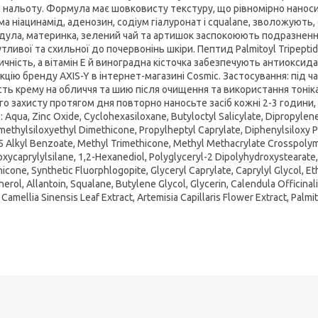
о нальоту. Формула має шовковисту текстуру, що рівномірно нанос
ма ніацинамід, аденозин, содіум гіалуронат і сqualane, зволожують,
дула, материнка, зелений чай та артишок заспокоюють подразнен
тливої та схильної до почервонінь шкіри. Пептид Palmitoyl Tripept
чність, а вітамін Е й виноградна кісточка забезпечують антиоксидан
кцію бренду AXIS-Y в інтернет-магазині Cosmic. Застосування: під
ість крему на обличчя та шию після очищення та використання тоні
го захисту протягом дня повторно наносьте засіб кожні 2-3 години, 
 Aqua, Zinc Oxide, Cyclohexasiloxane, Butyloctyl Salicylate, Dipropylen
methylsiloxyethyl Dimethicone, Propylheptyl Caprylate, Diphenylsiloxy P
 Alkyl Benzoate, Methyl Trimethicone, Methyl Methacrylate Crosspolym
oxycaprylylsilane, 1,2-Hexanediol, Polyglyceryl-2 Dipolyhydroxystearate,
icone, Synthetic Fluorphlogopite, Glyceryl Caprylate, Caprylyl Glycol, E
erol, Allantoin, Squalane, Butylene Glycol, Glycerin, Calendula Officinal
 Camellia Sinensis Leaf Extract, Artemisia Capillaris Flower Extract, Palmit