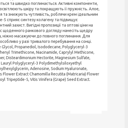
иться та швидко поглинається. Активні компоненти,
 освітлюють шкіру та покращують її пружність. Алое,
ня та знижують чутливість, роблячи крем ідеальним
ide-5 сприяє синтезу колагену та підвищує
тний захист. Вигідні пропозиції та оптові ціни на
 час щоденного ранкового догляду нанесіть щедру
ка, ніжно масажуючи до повного поглинання. Для
особливо у разі тривалого перебування на сонці.
e Glycol, Propanediol, Isododecane, Polyglyceryl-3
henyl Trimethicone, Niacinamide, Caprylyl Methicone,
er, Disteardimonium Hectorite, Magnesium Sulfate,
 Lauryl Polyglyceryl-3 Polydimethylsiloxyethyl
thylhexylglycerin, Adenosine, Sodium Hyaluronate,
is Flower Extract Chamomilla Recutita (Matricaria) Flower
oyl Tripeptide-5, Vitis Vinifera (Grape) Seed Extract.