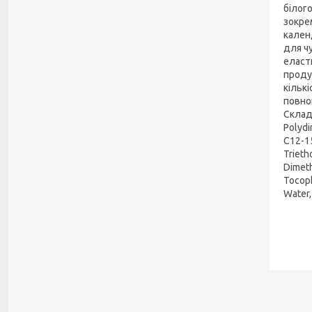
білог
зокре
кален
для чу
еласти
проду
кільк
повно
Склад:
Polydi
C12-15
Trieth
Dimeth
Tocoph
Water,