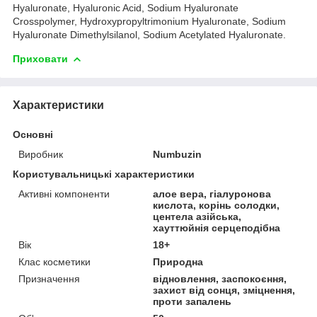
Hyaluronate, Hyaluronic Acid, Sodium Hyaluronate
Crosspolymer, Hydroxypropyltrimonium Hyaluronate, Sodium
Hyaluronate Dimethylsilanol, Sodium Acetylated Hyaluronate.
Приховати
Характеристики
Основні
Виробник
Numbuzin
Користувальницькі характеристики
Активні компоненти
алое вера, гіалуронова
кислота, корінь солодки,
центела азійська,
хауттюйнія серцеподібна
Вік
18+
Клас косметики
Природна
Призначення
відновлення, заспокоєння,
захист від сонця, зміцнення,
проти запалень