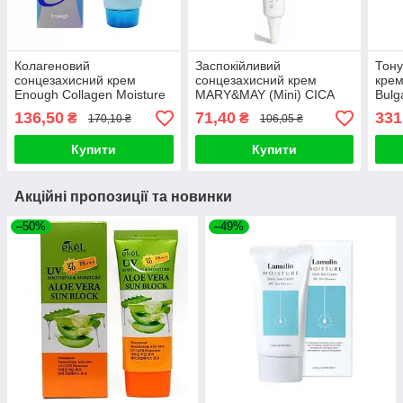
Колагеновий
Заспокійливий
Тону
сонцезахисний крем
сонцезахисний крем
крем
Enough Collagen Moisture
MARY&MAY (Mini) CICA
Bulg
Sun Cream SPF 50+ PA+++
Soothing Sun SPF50+
Suns
136,50
71,40
331
₴
₴
170,10 ₴
106,05 ₴
50ml
PA++++ 12g
- 30
Купити
Купити
Акційні пропозиції та новинки
–50%
–49%