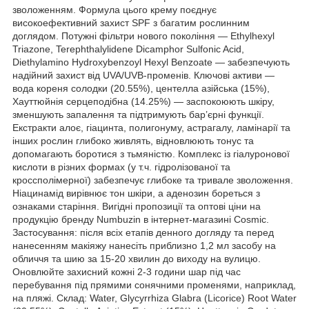
зволоженням. Формула цього крему поєднує
високоефективний захист SPF з багатим рослинним
доглядом. Потужні фільтри нового покоління — Ethylhexyl
Triazone, Terephthalylidene Dicamphor Sulfonic Acid,
Diethylamino Hydroxybenzoyl Hexyl Benzoate — забезпечують
надійний захист від UVA/UVB-променів. Ключові активи —
вода кореня солодки (20.55%), центелла азійська (15%),
Хауттюйнія серцеподібна (14.25%) — заспокоюють шкіру,
зменшують запалення та підтримують бар’єрні функції.
Екстракти алоє, гіацинта, полигонуму, астрагалу, ламінарії та
інших рослин глибоко живлять, відновлюють тонус та
допомагають боротися з тьмяністю. Комплекс із гіалуронової
кислоти в різних формах (у т.ч. гідролізованої та
кроссполімерної) забезпечує глибоке та тривале зволоження.
Ніацинамід вирівнює тон шкіри, а аденозин бореться з
ознаками старіння. Вигідні пропозиції та оптові ціни на
продукцію бренду Numbuzin в інтернет-магазині Cosmic.
Застосування: після всіх етапів денного догляду та перед
нанесенням макіяжу нанесіть приблизно 1,2 мл засобу на
обличчя та шию за 15-20 хвилин до виходу на вулицю.
Оновлюйте захисний кожні 2-3 години шар під час
перебування під прямими сонячними променями, наприклад,
на пляжі. Склад: Water, Glycyrrhiza Glabra (Licorice) Root Water