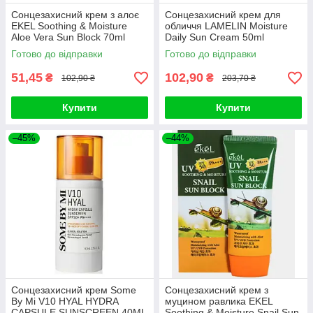
Сонцезахисний крем з алоє
Сонцезахисний крем для
EKEL Soothing & Moisture
обличчя LAMELIN Moisture
Aloe Vera Sun Block 70ml
Daily Sun Cream 50ml
Готово до відправки
Готово до відправки
51,45
102,90
₴
₴
102,90 ₴
203,70 ₴
Купити
Купити
–45%
–44%
Сонцезахисний крем Some
Сонцезахисний крем з
By Mi V10 HYAL HYDRA
муцином равлика EKEL
CAPSULE SUNSCREEN 40ML
Soothing & Moisture Snail Sun