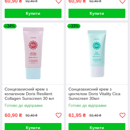
60,90
60,90
₴
₴
92,40 ₴
92,40 ₴
Купити
Купити
–34%
–33%
Сонцезахисний крем з
Сонцезахисний крем з
колагеном Doris Resilient
центелою Doris Vitality Cica
Collagen Sunscreen 30 мл
Sunscreen 30мл
Готово до відправки
Готово до відправки
60,90
61,95
₴
₴
92,40 ₴
92,40 ₴
Купити
Купити