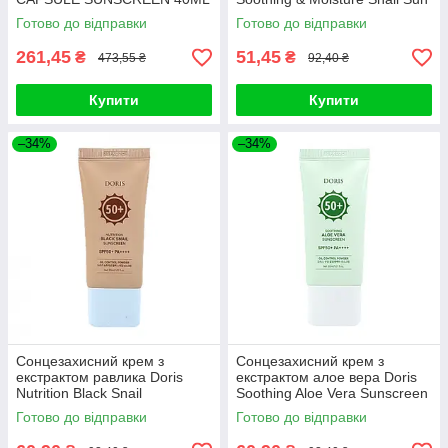
Block 70ml
Готово до відправки
Готово до відправки
261,45
51,45
₴
₴
473,55 ₴
92,40 ₴
Купити
Купити
–34%
–34%
Сонцезахисний крем з
Сонцезахисний крем з
екстрактом равлика Doris
екстрактом алое вера Doris
Nutrition Black Snail
Soothing Aloe Vera Sunscreen
Sunscreen 30мл
30мл
Готово до відправки
Готово до відправки