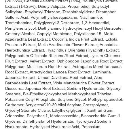
(20.55%), Centella Asiatica Extract (15%), Houttuynia Cordata
Extract (14.25%), Dibutyl Adipate, Propanediol, Butyloctyl
Salicylate, Ethylhexyl Triazone, Terephthalylidene Dicamphor
Sulfonic Acid, Polymethylsilsesquioxane, Niacinamide,
Tromethamine, Polyglyceryl-3 Distearate, 1,2-Hexanediol,
Pentylene Glycol, Diethylamino Hydroxybenzoyl Hexyl Benzoate,
Cetearyl Alcohol, Caprylyl Methicone, Polysilicone-15, Melia
Azadirachta Leaf Extract, Coccinia Indica Fruit Extract, Eclipta
Prostrata Extract, Melia Azadirachta Flower Extract, Anastatica
Hierochuntica Extract, Hyacinthus Orientalis (Hyacinth) Extract,
Polygonatum Officinale Rhizome/Root Extract, Lycium Chinense
Fruit Extract, Velvet Extract, Ophiopogon Japonicus Root Extract,
Polygonum Multiflorum Root Extract, Astragalus Membranaceus
Root Extract, Atractylodes Lancea Root Extract, Laminaria
Japonica Extract, Ulmus Davidiana Root Extract, Aloe
Barbadensis Leaf Extract, Viola Mandshurica Flower Extract,
Dioscorea Japonica Root Extract, Sodium Hyaluronate, Glyceryl
Stearate, Bis-Ethylhexyloxyphenol Methoxyphenyl Triazine,
Potassium Cetyl Phosphate, Butylene Glycol, Methylpropanediol,
Carbomer, Acrylates/C10-30 Alkyl Acrylate Crosspolymer,
Glyceryl Stearate Citrate, Ethylhexylglycerin, Xanthan Gum,
Adenosine, Polyether-1, Madecassoside, Biosaccharide Gum-1,
Glycerin, Dimethylsilanol Hyaluronate, Hydrolyzed Sodium
Hyaluronate, Hydrolyzed Hyaluronic Acid, Potassium