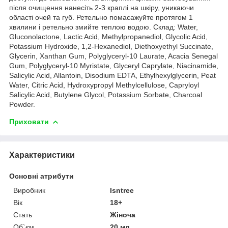
після очищення нанесіть 2-3 краплі на шкіру, уникаючи
області очей та губ. Ретельно помасажуйте протягом 1
хвилини і ретельно змийте теплою водою. Склад: Water,
Gluconolactone, Lactic Acid, Methylpropanediol, Glycolic Acid,
Potassium Hydroxide, 1,2-Hexanediol, Diethoxyethyl Succinate,
Glycerin, Xanthan Gum, Polyglyceryl-10 Laurate, Acacia Senegal
Gum, Polyglyceryl-10 Myristate, Glyceryl Caprylate, Niacinamide,
Salicylic Acid, Allantoin, Disodium EDTA, Ethylhexylglycerin, Peat
Water, Citric Acid, Hydroxypropyl Methylcellulose, Capryloyl
Salicylic Acid, Butylene Glycol, Potassium Sorbate, Charcoal
Powder.
Приховати
Характеристики
Основні атрибути
Виробник
Isntree
Вік
18+
Стать
Жіноча
Об`єм
20 мл