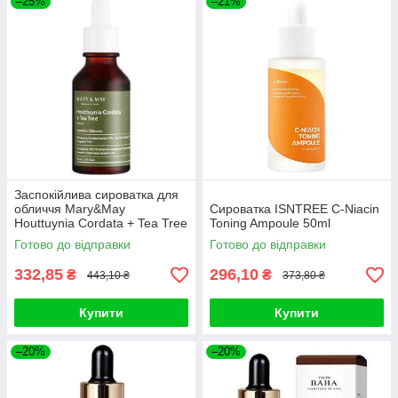
–25%
–21%
Заспокійлива сироватка для
обличчя Mary&May
Сироватка ISNTREE C-Niacin
Houttuynia Cordata + Tea Tree
Toning Ampoule 50ml
Serum 30ml
Готово до відправки
Готово до відправки
332,85
296,10
₴
₴
443,10 ₴
373,80 ₴
Купити
Купити
–20%
–20%