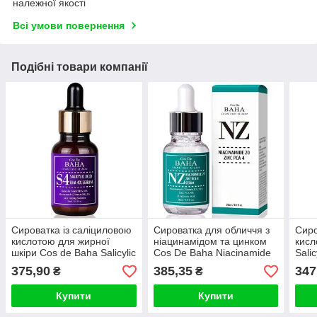
належної якості
Всі умови повернення
Подібні товари компанії
Сироватка із саліциловою
Сироватка для обличчя з
Сиро
кислотою для жирної
ніацинамідом та цинком
кисл
шкіри Cos de Baha Salicylic
Cos De Baha Niacinamide
Sali
Acid 4% Serum, 30ml
20% + Zinc 4% Serum NZ
Seru
375,90
385,35
347
₴
₴
30ml
Купити
Купити