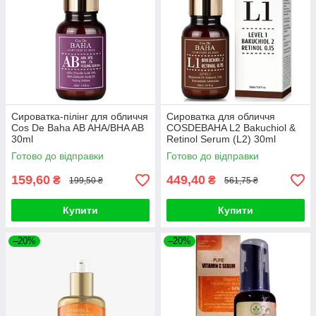
Сироватка-пілінг для обличчя
Сироватка для обличчя
Cos De Baha AB AHA/BHA AB
COSDEBAHA L2 Bakuchiol &
30ml
Retinol Serum (L2) 30ml
Готово до відправки
Готово до відправки
159,60
449,40
₴
₴
199,50 ₴
561,75 ₴
Купити
Купити
–20%
–20%