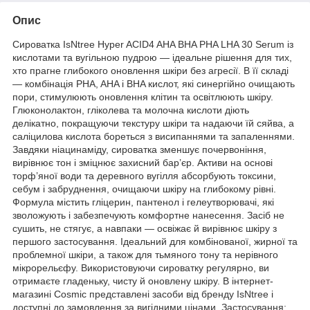
Опис
Сироватка IsNtree Hyper ACID4 AHA BHA PHA LHA 30 Serum із
кислотами та вугільною пудрою — ідеальне рішення для тих,
хто прагне глибокого оновлення шкіри без агресії. В її складі
— комбінація PHA, AHA і BHA кислот, які синергійно очищають
пори, стимулюють оновлення клітин та освітлюють шкіру.
Глюконолактон, гліколева та молочна кислоти діють
делікатно, покращуючи текстуру шкіри та надаючи їй сяйва, а
саліцилова кислота бореться з висипаннями та запаленнями.
Завдяки ніацинаміду, сироватка зменшує почервоніння,
вирівнює тон і зміцнює захисний бар’єр. Активи на основі
торф’яної води та деревного вугілля абсорбують токсини,
себум і забруднення, очищаючи шкіру на глибокому рівні.
Формула містить гліцерин, пантенол і гелеутворювачі, які
зволожують і забезпечують комфортне нанесення. Засіб не
сушить, не стягує, а навпаки — освіжає й вирівнює шкіру з
першого застосування. Ідеальний для комбінованої, жирної та
проблемної шкіри, а також для тьмяного тону та нерівного
мікрорельєфу. Використовуючи сироватку регулярно, ви
отримаєте гладеньку, чисту й оновлену шкіру. В інтернет-
магазині Cosmic представлені засоби від бренду IsNtree і
доступні до замовлення за вигідними цінами. Застосування: