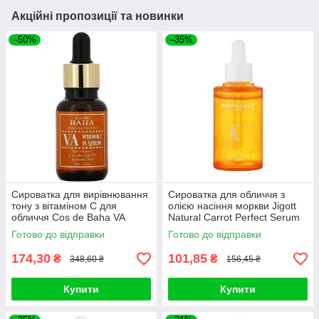
Акційні пропозиції та новинки
–50%
–35%
Сироватка для вирівнювання
Сироватка для обличчя з
тону з вітаміном C для
олією насіння моркви Jigott
обличчя Cos de Baha VA
Natural Carrot Perfect Serum
Vitamin C 15% Serum, 30ml
50ml
Готово до відправки
Готово до відправки
174,30
101,85
₴
₴
348,60 ₴
156,45 ₴
Купити
Купити