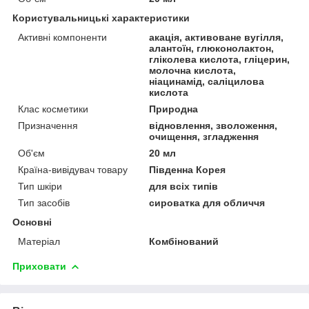
Користувальницькі характеристики
Активні компоненти
акація, активоване вугілля,
алантоїн, глюконолактон,
гліколева кислота, гліцерин,
молочна кислота,
ніацинамід, саліцилова
кислота
Клас косметики
Природна
Призначення
відновлення, зволоження,
очищення, згладження
Об'єм
20 мл
Країна-вивідувач товару
Південна Корея
Тип шкіри
для всіх типів
Тип засобів
сироватка для обличчя
Основні
Матеріал
Комбінований
Приховати