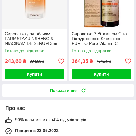
Сироватка для обличчя
Сироватка З Вітаміном С та
FARMSTAY JINSHENG &
Гіалуроновою Кислотою
NIACINAMIDE SERUM 35ml
PURITO Pure Vitamin C
Serum (60ml)
Готово до відправки
Готово до відправки
243,60
364,35
₴
₴
304,50 ₴
454,65 ₴
Купити
Купити
Показати ще
Про нас
90% позитивних з 404 відгуків за рік
Працює з 23.05.2022