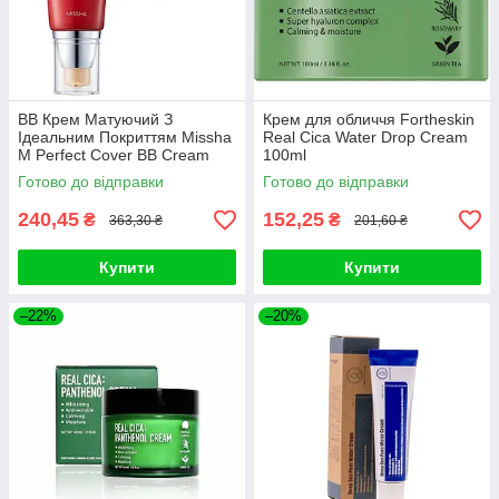
ВВ Крем Матуючий З
Крем для обличчя Fortheskin
Ідеальним Покриттям Missha
Real Cica Water Drop Cream
M Perfect Cover BB Cream
100ml
SPF42 PA+++ (50ml, 29
Готово до відправки
Готово до відправки
відтінок - карамельний беж)
240,45
152,25
₴
₴
363,30 ₴
201,60 ₴
Купити
Купити
–22%
–20%