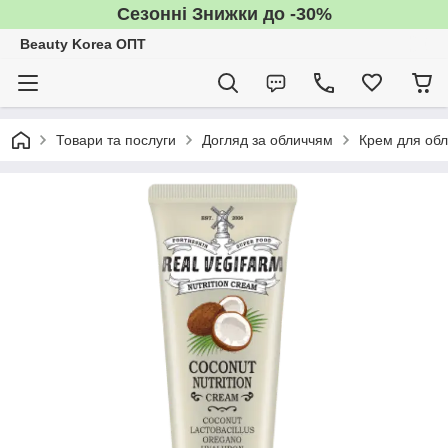
Сезонні Знижки до -30%
Beauty Korea ОПТ
Товари та послуги
Догляд за обличчям
Крем для об