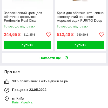
Заспокійливий крем для
Крем для обличчя інтенсивно
обличчя з центелою
зволожуючий на основі
Fortheskin Real Cica
морської води PURITO Deep
Panthenol Cream 60ml
Sea Pure Water Cream (#50g)
Готово до відправки
Готово до відправки
244,65
512,40
₴
₴
311,85 ₴
640,50 ₴
Купити
Купити
Показати ще
Про нас
90% позитивних з 405 відгуків за рік
Працює з 23.05.2022
м. Київ
Київ, Україна