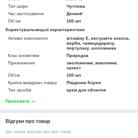
Тип шкіри
Чутлива
Час застосування
Денний
Об`єм
100 мл
Користувальницькі характеристики
Активні компоненти
вітаміну Е, екстракти кокоса,
верби, чамецидарису,
портулаку, шоломника
Клас косметики
Природна
Призначення
зволоження, живлення,
захист
Об'єм
100 мл
Країна-вивідувач товару
Південна Корея
Тип засобів
крем для обличчя
Приховати
Відгуки про товар
Ще немає відгуків про цей товар