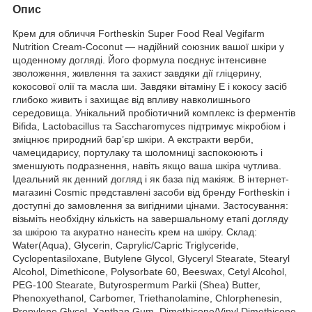
Опис
Крем для обличчя Fortheskin Super Food Real Vegifarm
Nutrition Cream-Coconut — надійний союзник вашої шкіри у
щоденному догляді. Його формула поєднує інтенсивне
зволоження, живлення та захист завдяки дії гліцерину,
кокосової олії та масла ши. Завдяки вітаміну Е і кокосу засіб
глибоко живить і захищає від впливу навколишнього
середовища. Унікальний пробіотичний комплекс із ферментів
Bifida, Lactobacillus та Saccharomyces підтримує мікробіом і
зміцнює природний бар’єр шкіри. А екстракти верби,
чамецидарису, портулаку та шоломниці заспокоюють і
зменшують подразнення, навіть якщо ваша шкіра чутлива.
Ідеальний як денний догляд і як база під макіяж. В інтернет-
магазині Cosmic представлені засоби від бренду Fortheskin і
доступні до замовлення за вигідними цінами. Застосування:
візьміть необхідну кількість на завершальному етапі догляду
за шкірою та акуратно нанесіть крем на шкіру. Склад:
Water(Aqua), Glycerin, Caprylic/Capric Triglyceride,
Cyclopentasiloxane, Butylene Glycol, Glyceryl Stearate, Stearyl
Alcohol, Dimethicone, Polysorbate 60, Beeswax, Cetyl Alcohol,
PEG-100 Stearate, Butyrospermum Parkii (Shea) Butter,
Phenoxyethanol, Carbomer, Triethanolamine, Chlorphenesin,
Propylene Glycol, Xanthan Gum, Dimethicone/Vinyl Dimethicone