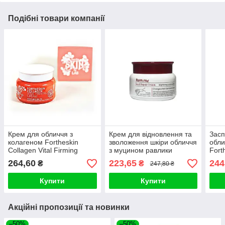
Подібні товари компанії
Крем для обличчя з
Крем для відновлення та
Засп
колагеном Fortheskin
зволоження шкіри обличчя
обли
Collagen Vital Firming
з муцином равлики
Fort
Cream 100ml
FarmStay Snail Repair
Pant
264,60
223,65
244
₴
₴
247,80 ₴
Cream 100ml
Купити
Купити
Акційні пропозиції та новинки
–50%
–50%