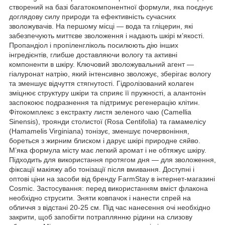
створений на базі багатокомпонентної формули, яка поєднує
доглядову силу природи та ефективність сучасних
зволожувачів. На першому місці — вода та гліцерин, які
забезпечують миттєве зволоження і надають шкірі м’якості.
Пропандіол і пропіленгліколь посилюють дію інших
інгредієнтів, глибше доставляючи вологу та активні
компоненти в шкіру. Ключовий зволожувальний агент —
гіалуронат натрію, який інтенсивно зволожує, зберігає вологу
та зменшує відчуття стягнутості. Гідролізований колаген
зміцнює структуру шкіри та сприяє її пружності, а алантонін
заспокоює подразнення та підтримує регенерацію клітин.
Фітокомплекс з екстракту листя зеленого чаю (Camellia
Sinensis), троянди столистої (Rosa Centifolia) та гамамелісу
(Hamamelis Virginiana) тонізує, зменшує почервоніння,
бореться з жирним блиском і дарує шкірі природне сяйво.
М’яка формула місту має легкий аромат і не обтяжує шкіру.
Підходить для використання протягом дня — для зволоження,
фіксації макіяжу або тонізації після вмивання. Доступні і
оптові ціни на засоби від бренду FarmStay в інтернет-магазині
Cosmic. Застосування: перед використанням вміст флакона
необхідно струсити. Зняти ковпачок і нанести спрей на
обличчя з відстані 20-25 см. Під час нанесення очі необхідно
закрити, щоб запобігти потраплянню рідини на слизову