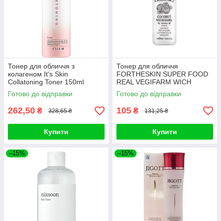
Тонер для обличчя з
Тонер для обличчя
колагеном It's Skin
FORTHESKIN SUPER FOOD
Collatoning Toner 150ml
REAL VEGIFARM WICH
HAZEL TONER-Coconut
Готово до відправки
Готово до відправки
280ml
262,50
105
₴
₴
328,65 ₴
131,25 ₴
Купити
Купити
–15%
–15%