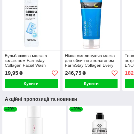
Бульбашкова маска з
Нічна омоложуюча маска
Тона
колагеном Farmstay
для обличчя з колагеном
потр
Collagen Facial Wash
FarmStay Collagen Every
ENO
Bubble Mask 5ml
Night Sleeping Pack 120ml
Mois
19,95
246,75
182
₴
₴
15 #
Купити
Купити
Акційні пропозиції та новинки
–20%
–20%