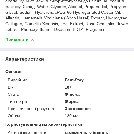
оболонку. Міст можна використовувати до і після нанесення
макіяжу. Склад: Water ,Glycerin, Alcohol, Propanediol, Propylene
Glycol, Sodium Hyaluronat,PEG-60 Hydrogenated Castor Oil,
Allantin, Hamamelis Virginiana (Witch Hazel) Extract, Hydrolyzed
Collagen, Camellia Sinensis, Leaf Extract, Rosa Centifolia Flower
Extract, Phenoxyethanol, Disodium EDTA, Fragrance.
Приховати
Характеристики
Основні
Виробник
FarmStay
Вік
18+
Стать
Жіноча
Тип шкіри
Жирна
Призначення і результат
Зволоження
Об`єм
120 мл
Користувальницькі характеристики
Активні компоненти
гамамеліс, гліцерин,