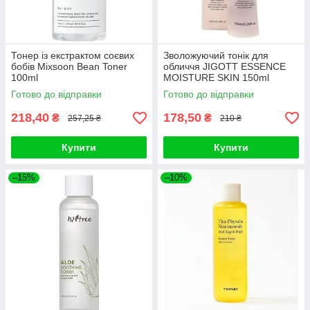
Тонер із екстрактом соєвих
Зволожуючий тонік для
бобів Mixsoon Bean Toner
обличчя JIGOTT ESSENCE
100ml
MOISTURE SKIN 150ml
Готово до відправки
Готово до відправки
218,40
178,50
₴
₴
257,25 ₴
210 ₴
Купити
Купити
–15%
–10%