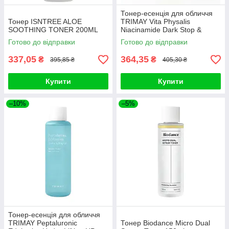
Тонер-есенція для обличчя
Тонер ISNTREE ALOE
TRIMAY Vita Physalis
SOOTHING TONER 200ML
Niacinamide Dark Stop &
Bright Essence Toner 200ml
Готово до відправки
Готово до відправки
337,05
364,35
₴
₴
395,85 ₴
405,30 ₴
Купити
Купити
–10%
–5%
Тонер-есенція для обличчя
TRIMAY Peptaluronic
Тонер Biodance Micro Dual