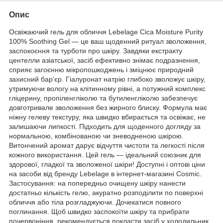
Опис
Освіжаючий гель для обличчя Lebelage Cica Moisture Purity
100% Soothing Gel — це ваш щоденний ритуал зволоження,
заспокоєння та турботи про шкіру. Завдяки екстракту
центелли азіатської, засіб ефективно знімає подразнення,
сприяє загоєнню мікропошкоджень і зміцнює природний
захисний бар’єр. Гіалуронат натрію глибоко зволожує шкіру,
утримуючи вологу на клітинному рівні, а потужний комплекс
гліцерину, пропіленгліколю та бутиленгліколю забезпечує
довготривале зволоження без жирного блиску. Формула має
ніжну гелеву текстуру, яка швидко вбирається та освіжає, не
залишаючи липкості. Підходить для щоденного догляду за
нормальною, комбінованою чи зневодненою шкірою.
Витончений аромат дарує відчуття чистоти та легкості після
кожного використання. Цей гель — ідеальний союзник для
здорової, гладкої та зволоженої шкіри! Доступні і оптові ціни
на засоби від бренду Lebelage в інтернет-магазині Cosmic.
Застосування: на попередньо очищену шкіру нанести
достатньо кількість гелю, акуратно розподілити по поверхні
обличчя або тіла розгладжуючи. Дочекатися повного
поглинання. Щоб швидко заспокоїти шкіру та прибрати
почервоніння, рекомендується покласти засіб у холодильник