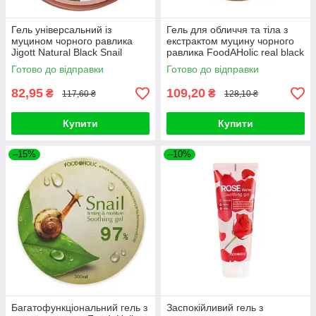
Гель універсальний із
Гель для обличчя та тіла з
муцином чорного равлика
екстрактом муцину чорного
Jigott Natural Black Snail
равлика FoodAHolic real black
Moisture Soothing Gel 300g
snail soothing ge
Готово до відправки
Готово до відправки
82,95
109,20
₴
₴
117,60 ₴
128,10 ₴
Купити
Купити
–15%
–10%
Багатофункціональний гель з
Заспокійливий гель з