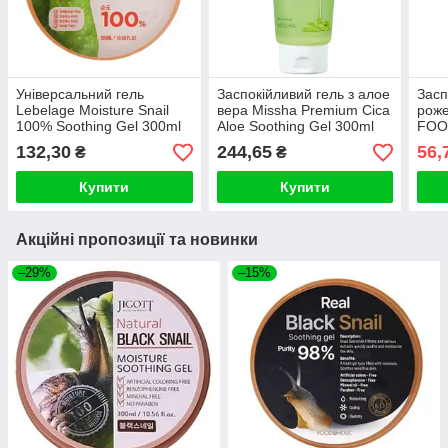
Універсальний гель
Заспокійливий гель з алое
Засп
Lebelage Moisture Snail
вера Missha Premium Cica
рож
100% Soothing Gel 300ml
Aloe Soothing Gel 300ml
FOO
Soot
132,30
244,65
56,
₴
₴
Купити
Купити
Акційні пропозиції та новинки
–29%
–15%