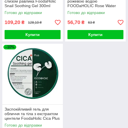
слизом равлика FoodaHolic
рожевою водою
Snail Soothing Gel 300ml
FOODaHOLIC Rose Water
Soothing Gel 100 мл
Готово до відправки
Готово до відправки
109,20
56,70
₴
₴
128,10 ₴
63 ₴
Купити
Купити
–10%
Заспокійливий гель для
обличчя та тіла з екстрактом
центели FoodaHolic Cica Plus
Soothing Gel 300ml
Готово до відправки