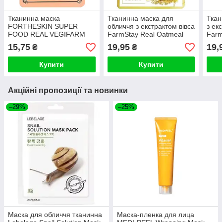
Тканинна маска
Тканинна маска для
Ткан
FORTHESKIN SUPER
обличчя з екстрактом вівса
з ек
FOOD REAL VEGIFARM
FarmStay Real Oatmeal
Farm
DOUBLE SHOT MASK-Aloe
Essence Mask 23ml
Esse
15,75
19,95
19,
₴
₴
23ml
Купити
Купити
Акційні пропозиції та новинки
–29%
–25%
Маска для обличчя тканинна
Маска-пленка для лица