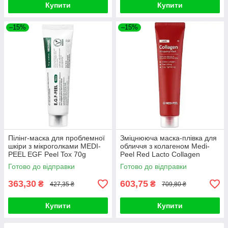
Купити
Купити
–15%
–15%
Пілінг-маска для проблемної
Зміцнююча маска-плівка для
шкіри з мікроголками MEDI-
обличчя з колагеном Medi-
PEEL EGF Peel Tox 70g
Peel Red Lacto Collagen
Wrapping Mask 70ml
Готово до відправки
Готово до відправки
363,30
603,75
₴
₴
427,35 ₴
709,80 ₴
Купити
Купити