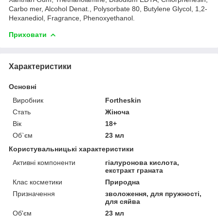
Carbo mer, Alcohol Denat., Polysorbate 80, Butylene Glycol, 1,2-
Hexanediol, Fragrance, Phenoxyethanol.
Приховати
Характеристики
Основні
Виробник
Fortheskin
Стать
Жіноча
Вік
18+
Об`єм
23 мл
Користувальницькі характеристики
Активні компоненти
гіалуронова кислота,
екстракт граната
Клас косметики
Природна
Призначення
зволоження, для пружності,
для сяйва
Об'єм
23 мл