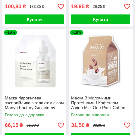
100,80
19,95
₴
₴
133,35 ₴
26,25 ₴
Купити
Купити
–19%
–19%
Маска гідрогелева
Маска З Молочними
заспокійлива з галактомісісом
Протеїнами І Кофеїном
Manyo Factory Galactomy
A'pieu Milk One Pack Coffee
Essence Wrap Mask 30ml
Milk
Готово до відправки
Готово до відправки
66,15
31,50
₴
₴
81,90 ₴
38,85 ₴