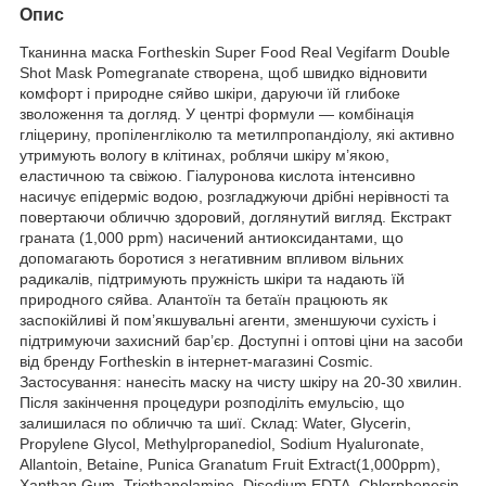
Опис
Тканинна маска Fortheskin Super Food Real Vegifarm Double
Shot Mask Pomegranate створена, щоб швидко відновити
комфорт і природне сяйво шкіри, даруючи їй глибоке
зволоження та догляд. У центрі формули — комбінація
гліцерину, пропіленгліколю та метилпропандіолу, які активно
утримують вологу в клітинах, роблячи шкіру м’якою,
еластичною та свіжою. Гіалуронова кислота інтенсивно
насичує епідерміс водою, розгладжуючи дрібні нерівності та
повертаючи обличчю здоровий, доглянутий вигляд. Екстракт
граната (1,000 ppm) насичений антиоксидантами, що
допомагають боротися з негативним впливом вільних
радикалів, підтримують пружність шкіри та надають їй
природного сяйва. Алантоїн та бетаїн працюють як
заспокійливі й пом’якшувальні агенти, зменшуючи сухість і
підтримуючи захисний бар’єр. Доступні і оптові ціни на засоби
від бренду Fortheskin в інтернет-магазині Cosmic.
Застосування: нанесіть маску на чисту шкіру на 20-30 хвилин.
Після закінчення процедури розподіліть емульсію, що
залишилася по обличчю та шиї. Склад: Water, Glycerin,
Propylene Glycol, Methylpropanediol, Sodium Hyaluronate,
Allantoin, Betaine, Punica Granatum Fruit Extract(1,000ppm),
Xanthan Gum, Triethanolamine, Disodium EDTA, Chlorphenesin,