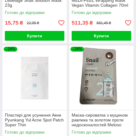
Lebelage Snail Solution Mask
MEDI-PEEL Wrapping Mask
23g
Vegan Vitamin Collagen 70ml
Готово до відправки
Готово до відправки
15,75
511,35
₴
₴
22,05 ₴
681,45 ₴
Купити
Купити
–24%
–24%
Пластирі для усунення Акне
Маска-сироватка з муцином
Pyunkang Yul Acne Spot Patch
равлика та золотом проти
Super Thin
недосконалостей Meloso
Snail + Gold Anti Blemish
Готово до відправки
Готово до відправки