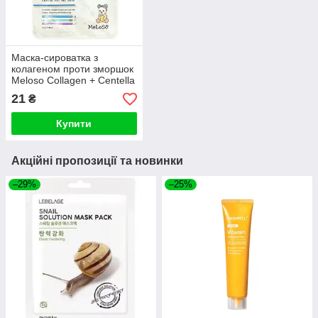
Маска-сироватка з
колагеном проти зморшок
Meloso Collagen + Centella
Anti Wrinkle Serum Mask
21
₴
25ml
Купити
Акційні пропозиції та новинки
–29%
–25%