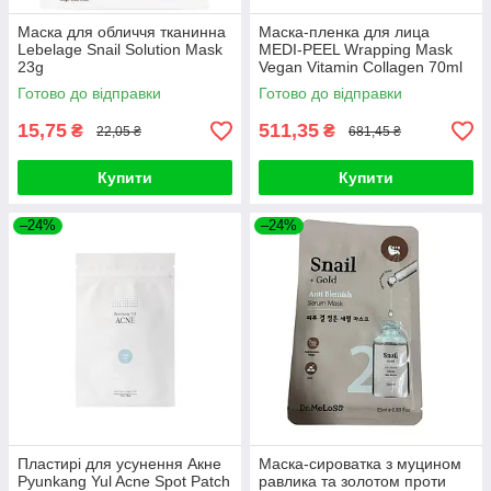
Маска для обличчя тканинна
Маска-пленка для лица
Lebelage Snail Solution Mask
MEDI-PEEL Wrapping Mask
23g
Vegan Vitamin Collagen 70ml
Готово до відправки
Готово до відправки
15,75
511,35
₴
₴
22,05 ₴
681,45 ₴
Купити
Купити
–24%
–24%
Пластирі для усунення Акне
Маска-сироватка з муцином
Pyunkang Yul Acne Spot Patch
равлика та золотом проти