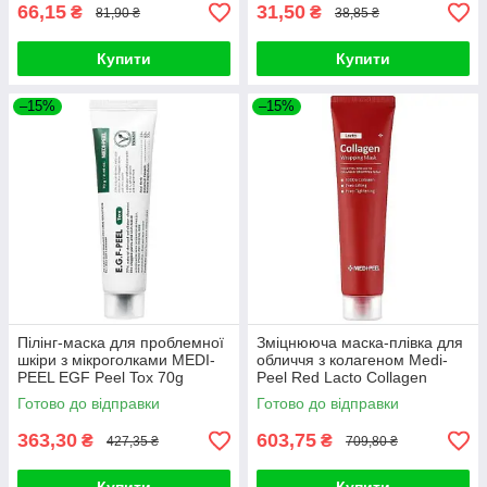
66,15
31,50
₴
₴
81,90 ₴
38,85 ₴
Купити
Купити
–15%
–15%
Пілінг-маска для проблемної
Зміцнююча маска-плівка для
шкіри з мікроголками MEDI-
обличчя з колагеном Medi-
PEEL EGF Peel Tox 70g
Peel Red Lacto Collagen
Wrapping Mask 70ml
Готово до відправки
Готово до відправки
363,30
603,75
₴
₴
427,35 ₴
709,80 ₴