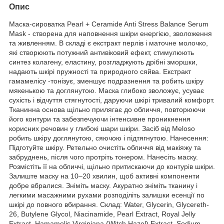
Опис
Маска-сироватка Pearl + Ceramide Anti Stress Balance Serum
Mask - створена для наповнення шкіри енергією, зволоження
та живленням. В складі є екстракт перлів і маточне молочко,
які створюють потужний антивіковий ефект, стимулюють
синтез колагену, еластину, розгладжують дрібні зморшки,
надають шкірі пружності та природного сяйва. Екстракт
гамамелісу -тонізує, зменшує подразнення та робить шкіру
мякенькою та доглянутою. Маска глибоко зволожує, усуває
сухість і відчуття стягнутості, даруючи шкірі тривалий комфорт.
Тканинна основа щільно прилягає до обличчя, повторюючи
його контури та забезпечуючи інтенсивне проникнення
корисних речовин у глибокі шари шкіри. Засіб від Meloso
робить шкіру доглянутою, сяючою і підтягнутою. Нанесення:
Підготуйте шкіру. Ретельно очистіть обличчя від макіяжу та
забруднень, після чого протріть тонером. Нанесіть маску.
Розмістіть її на обличчі, щільно притискаючи до контурів шкіри.
Залиште маску на 10–20 хвилин, щоб активні компоненти
добре вбралися. Зніміть маску. Акуратно зніміть тканину і
легкими масажними рухами розподіліть залишки есенції по
шкірі до повного вбирання. Склад: Water, Glycerin, Glycereth-
26, Butylene Glycol, Niacinamide, Pearl Extract, Royal Jelly
Extract, Hamamelis Virginiana (Witch Hazel) Extract, Sodium