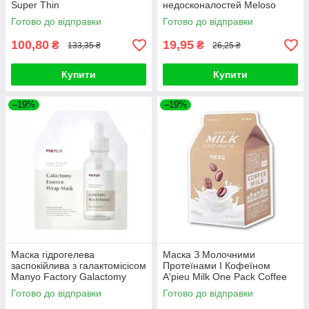
Super Thin
недосконалостей Meloso
Snail + Gold Anti Blemish
Готово до відправки
Готово до відправки
100,80
19,95
₴
₴
133,35 ₴
26,25 ₴
Купити
Купити
–19%
–19%
Маска гідрогелева
Маска З Молочними
заспокійлива з галактомісісом
Протеїнами І Кофеїном
Manyo Factory Galactomy
A'pieu Milk One Pack Coffee
Essence Wrap Mask 30ml
Milk
Готово до відправки
Готово до відправки