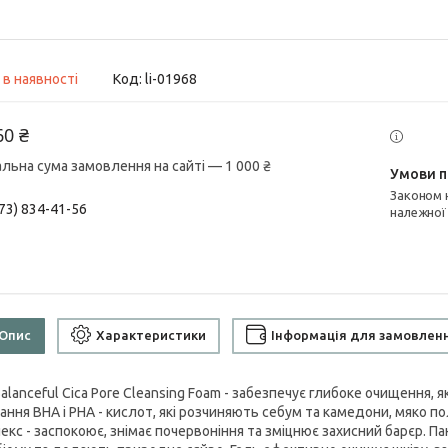
 в наявності
Код:
li-01968
60 ₴
альна сума замовлення на сайті — 1 000 ₴
Законом не передбачено повернення та обмін даного товару
73) 834-41-56
належної
Опис
Характеристики
Інформація для замовлен
alanceful Cica Pore Cleansing Foam - забезпечує глибоке очищення, я
ання BHA і PHA - кислот, які розчиняють себум та камедони, мяко п
екс - заспокоює, знімає почервоніння та зміцнює захисний барєр. П