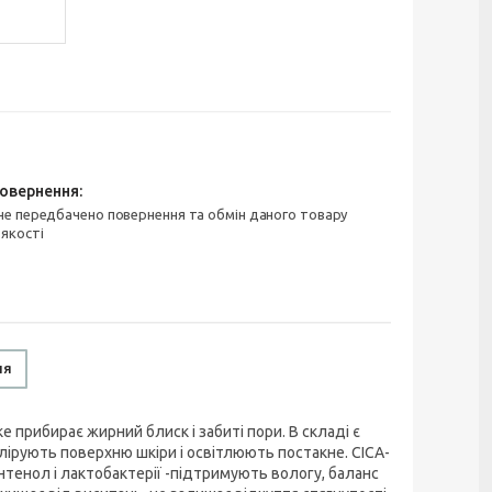
 якості
ня
ке прибирає жирний блиск і забиті пори. В складі є
олірують поверхню шкіри і освітлюють постакне. CICA-
антенол і лактобактерії -підтримують вологу, баланс