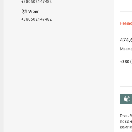
+380502147482
+380502147482
Немає
474,
Мінім
+380 (
Гель B
поєдн
компл