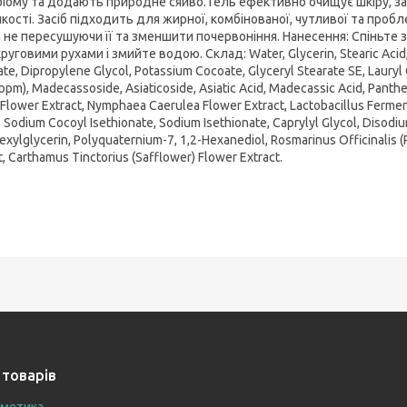
біому та додають природне сяйво. Гель ефективно очищує шкіру, за
кості. Засіб підходить для жирної, комбінованої, чутливої та пробле
 не пересушуючи її та зменшити почервоніння. Нанесення: Спіньте за
круговими рухами і змийте водою. Склад: Water, Glycerin, Stearic Acid,
ate, Dipropylene Glycol, Potassium Cocoate, Glyceryl Stearate SE, Lauryl G
ppm), Madecassoside, Asiaticoside, Asiatic Acid, Madecassic Acid, Panth
Flower Extract, Nymphaea Caerulea Flower Extract, Lactobacillus Ferment
, Sodium Cocoyl Isethionate, Sodium Isethionate, Caprylyl Glycol, Disod
exylglycerin, Polyquaternium-7, 1,2-Hexanediol, Rosmarinus Officinalis (R
t, Carthamus Tinctorius (Safflower) Flower Extract.
 товарів
сметика