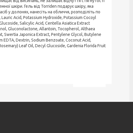
хищає від висипань, не залишає відчуття стягнутості
мної шкіри. Гель від Torriden подарує шкіру, яка
сіб у долонях, нанесіть на обличчя, розподіліть по
 Lauric Acid, Potassium Hydroxide, Potassium Cocoyl
lucoside, Salicylic Acid, Centella Asiatica Extract
enol, Gluconolactone, Allantoin, Tocopherol, Althaea
, Swertia Japonica Extract, Pentylene Glycol, Butylene
ium EDTA, Dextrin, Sodium Benzoate, Coconut Acid,
osemary) Leaf Oil, Decyl Glucoside, Gardenia Florida Fruit