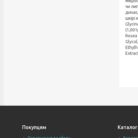
мікро
чи лип
дихає,
шкірі 
Glycin
(1,001
Rosea 
Glycol
Ethylh
Extrac
Покупцям
Каталог
Повернення та обмін
Вся ко