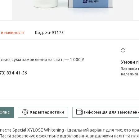
 в наявності
Код:
zu-91173
альна сума замовлення на сайті — 1 000 ₴
Законом не передбачено повернення та обмін даного товару
73) 834-41-56
належної
Опис
Характеристики
Інформація для замовлен
паста Special XYLOSЕ Whitening - ідеальний варіант для тих, хто пр
. Паста забезпечує ефективне відбілювання, видаляючи наліт та плям