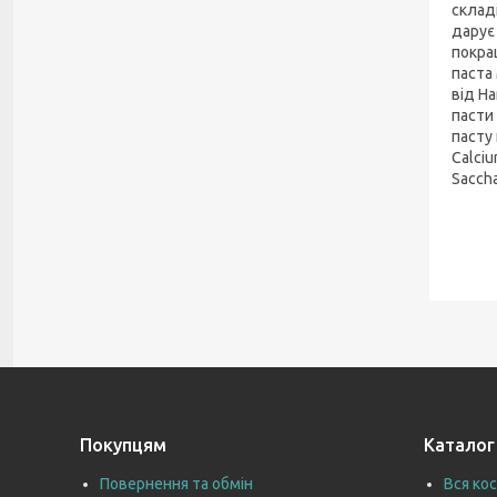
склад
дарує
покра
паста
від H
пасти
пасту 
Calciu
Saccha
Покупцям
Каталог
Повернення та обмін
Вся ко