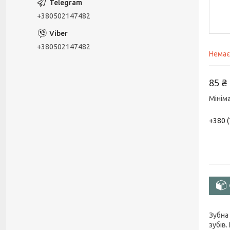
+380502147482
+380502147482
Немає
85 ₴
Мінім
+380 (
Зубна 
зубів