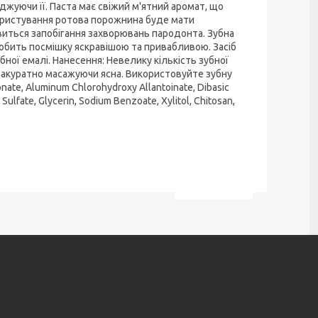
жуючи її. Паста має свіжий м'ятний аромат, що
користування ротова порожнина буде мати
явиться запобігання захворювань пародонта. Зубна
обить посмішку яскравішою та привабливою. Засіб
ної емалі. Нанесення: Невелику кількість зубної
о акуратно масажуючи ясна. Використовуйте зубну
onate, Aluminum Chlorohydroxy Allantoinate, Dibasic
ulfate, Glycerin, Sodium Benzoate, Xylitol, Chitosan,