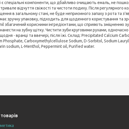
і є спеціальні компоненти, що дбайливо очищають емаль, не пошкод
 тривале відчуття свіжості та чистоти подиху. Після регулярного 
щення в загальному стані, не буде неприємного запаху з рота та з'
 має зручну упаковку, підходить для щоденного користування та зр
anil збагачений корисними інгредієнтами, що сприяють зміцненню зуб
 нанести на зубну щітку. Чистити зуби круговими рухами, одночасн
щодня - вранці та ввечері, після їжі. Склад: Precipitated Calcium Carb
m Phosphate, Carboxymethylcellulose Sodium, D-Sorbitol, Sodium Lauryl S
rin sodium, L-Menthol, Peppermint oil, Purified water.
 товарів
сметика