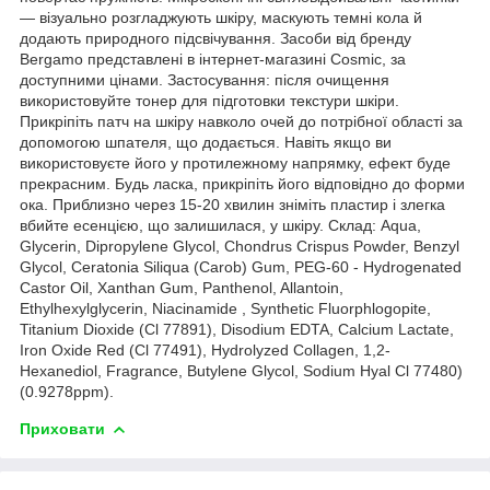
— візуально розгладжують шкіру, маскують темні кола й
додають природного підсвічування. Засоби від бренду
Bergamo представлені в інтернет-магазині Cosmic, за
доступними цінами. Застосування: після очищення
використовуйте тонер для підготовки текстури шкіри.
Прикріпіть патч на шкіру навколо очей до потрібної області за
допомогою шпателя, що додається. Навіть якщо ви
використовуєте його у протилежному напрямку, ефект буде
прекрасним. Будь ласка, прикріпіть його відповідно до форми
ока. Приблизно через 15-20 хвилин зніміть пластир і злегка
вбийте есенцією, що залишилася, у шкіру. Склад: Aqua,
Glycerin, Dipropylene Glycol, Chondrus Crispus Powder, Benzyl
Glycol, Ceratonia Siliqua (Carob) Gum, PEG-60 - Hydrogenated
Castor Oil, Xanthan Gum, Panthenol, Allantoin,
Ethylhexylglycerin, Niacinamide , Synthetic Fluorphlogopite,
Titanium Dioxide (Cl 77891), Disodium EDTA, Calcium Lactate,
Iron Oxide Red (Cl 77491), Hydrolyzed Collagen, 1,2-
Hexanediol, Fragrance, Butylene Glycol, Sodium Hyal Cl 77480)
(0.9278ppm).
Приховати