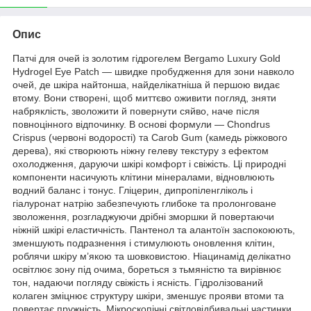
Опис
Патчі для очей із золотим гідрогелем Bergamo Luxury Gold
Hydrogel Eye Patch — швидке пробудження для зони навколо
очей, де шкіра найтонша, найделікатніша й першою видає
втому. Вони створені, щоб миттєво оживити погляд, зняти
набряклість, зволожити й повернути сяйво, наче після
повноцінного відпочинку. В основі формули — Chondrus
Crispus (червоні водорості) та Carob Gum (камедь ріжкового
дерева), які створюють ніжну гелеву текстуру з ефектом
охолодження, даруючи шкірі комфорт і свіжість. Ці природні
компоненти насичують клітини мінералами, відновлюють
водний баланс і тонус. Гліцерин, дипропіленгліколь і
гіалуронат натрію забезпечують глибоке та пролонговане
зволоження, розгладжуючи дрібні зморшки й повертаючи
ніжній шкірі еластичність. Пантенол та алантоїн заспокоюють,
зменшують подразнення і стимулюють оновлення клітин,
роблячи шкіру м’якою та шовковистою. Ніацинамід делікатно
освітлює зону під очима, бореться з тьмяністю та вирівнює
тон, надаючи погляду свіжість і ясність. Гідролізований
колаген зміцнює структуру шкіри, зменшує прояви втоми та
повертає пружність. Мікроскопічні світловідбивальні частинки