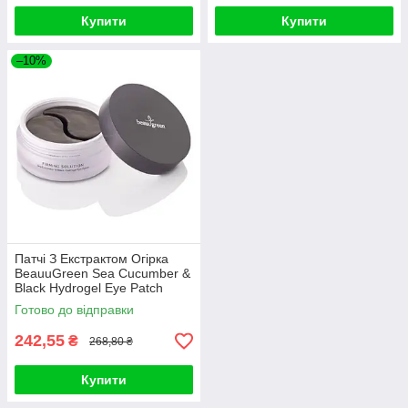
Купити
Купити
–10%
Патчі З Екстрактом Огірка
BeauuGreen Sea Cucumber &
Black Hydrogel Eye Patch
Готово до відправки
242,55
₴
268,80 ₴
Купити