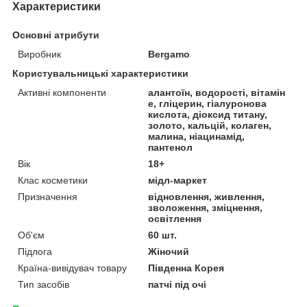
Характеристики
Основні атрибути
Виробник
Bergamo
Користувальницькі характеристики
Активні компоненти
алантоїн, водорості, вітамін
e, гліцерин, гіалуронова
кислота, діоксид титану,
золото, кальцій, колаген,
малина, ніацинамід,
пантенол
Вік
18+
Клас косметики
мідл-маркет
Призначення
відновлення, живлення,
зволоження, зміцнення,
освітлення
Об'єм
60 шт.
Підлога
Жіночий
Країна-вивідувач товару
Південна Корея
Тип засобів
патчі під очі