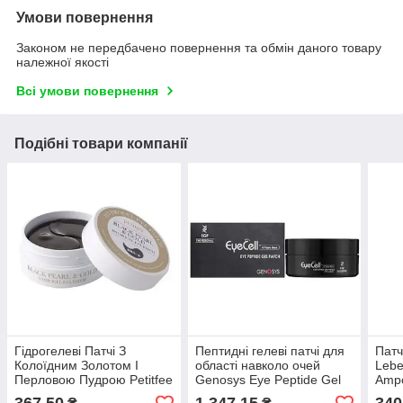
Умови повернення
Законом не передбачено повернення та обмін даного товару
належної якості
Всі умови повернення
Подібні товари компанії
Гідрогелеві Патчі З
Пептидні гелеві патчі для
Патч
Колоїдним Золотом І
області навколо очей
Lebe
Перловою Пудрою Petitfee
Genosys Eye Peptide Gel
Ampo
Black Pearl&Gold Hydrogel
Patch 60шт
Patc