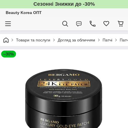
Сезонні Знижки до -30%
Beauty Korea ОПТ
Товари та послуги
Догляд за обличчям
Патчі
Пат
–30%