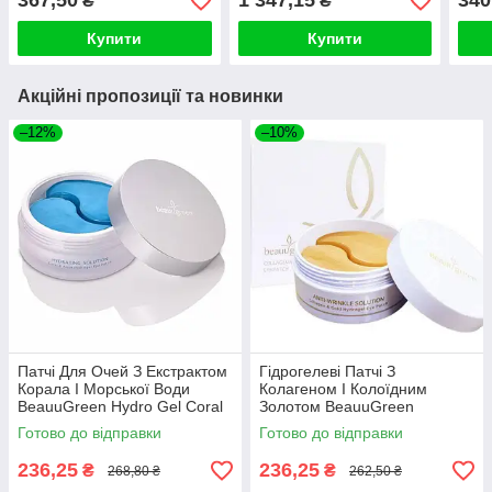
367,50
1 347,15
340
₴
₴
Eye Patch
Купити
Купити
Акційні пропозиції та новинки
–12%
–10%
Патчі Для Очей З Екстрактом
Гідрогелеві Патчі З
Корала І Морської Води
Колагеном І Колоїдним
BeauuGreen Hydro Gel Coral
Золотом BeauuGreen
& Aqua Eye Patch (Стандарт)
Collagen & Gold Hydrogel Eye
Готово до відправки
Готово до відправки
Patch
236,25
236,25
₴
₴
268,80 ₴
262,50 ₴