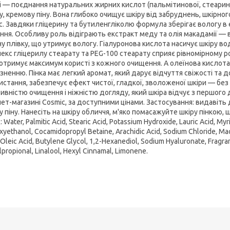
і — поєднання натуральних жирних кислот (пальмітинової, стеарино
у, кремову піну. Вона глибоко очищує шкіру від забруднень, шкірно
. Завдяки гліцерину та бутиленгліколю формула зберігає вологу в е
ння. Особливу роль відіграють екстракт меду та олія макадамії —
ну плівку, що утримує вологу. Гіалуронова кислота насичує шкіру во
екс гліцерилу стеарату та PEG-100 стеарату сприяє рівномірному 
 отримує максимум користі з кожного очищення. А олеїнова кислота
зненню. Пінка має легкий аромат, який дарує відчуття свіжості та
истання, забезпечує ефект чистої, гладкої, зволоженої шкіри — без 
ивністю очищення і ніжністю догляду, який шкіра відчує з першого 
нет-магазині Cosmic, за доступними цінами. Застосування: видавіть 
у піну. Нанесіть на шкіру обличчя, м'яко помасажуйте шкіру пінко
 Water, Palmitic Acid, Stearic Acid, Potassium Hydroxide, Lauric Acid, Myri
yethanol, Cocamidopropyl Betaine, Arachidic Acid, Sodium Chloride, Mac
Oleic Acid, Butylene Glycol, 1,2-Hexanediol, Sodium Hyaluronate, Fragran
propional, Linalool, Hexyl Cinnamal, Limonene.