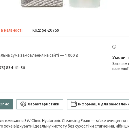
 в наявності
Код:
pe-20759
альна сума замовлення на сайті — 1 000 ₴
Законом не передбачено повернення та обмін даного товару
73) 834-41-56
належної
Опис
Характеристики
Інформація для замовлен
для вмивання 3W Clinic Hyaluronic Cleansing Foam — м’яке очищення 
то хоче відчувати ідеальну чистоту без сухості чи стягнення, ніби 