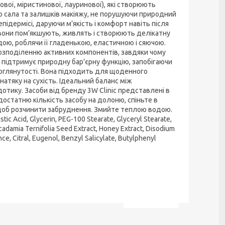
вої, міристинової, лауринової), які створюють
го сала та залишків макіяжу, не порушуючи природний
підермісі, даруючи м’якість і комфорт навіть після
 вони пом’якшують, живлять і створюють делікатну
дою, роблячи її гладенькою, еластичною і сяючою.
розподіленню активних компонентів, завдяки чому
 підтримує природну бар’єрну функцію, запобігаючи
 доглянутості. Вона підходить для щоденного
натяку на сухість. Ідеальний баланс між
дотику. Засоби від бренду 3W Clinic представлені в
достатню кількість засобу на долоню, спіньте в
ю, щоб розчинити забруднення. Змийте теплою водою.
stic Acid, Glycerin, PEG-100 Stearate, Glyceryl Stearate,
adamia Ternifolia Seed Extract, Honey Extract, Disodium
ce, Citral, Eugenol, Benzyl Salicylate, Butylphenyl