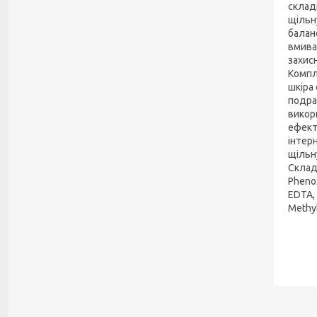
склад
щільн
баланс
вмива
захис
Компл
шкіра
подра
викор
ефект
інтер
щільн
Склад:
Phenox
EDTA, 
Methyl