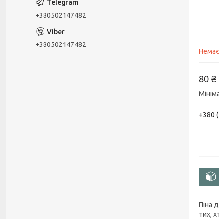
+380502147482
+380502147482
Немає
80 ₴
Мінім
+380 (
Піна 
тих, х