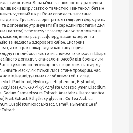
властивостями. Вона м’яко заспокоює подразнення,
залишаючи шкіру свіжою та чистою. Пантенол, бетаїн
авіть чутливій шкірі. Вони сприяють загоєнню
на дотик. Трегалоза, еритритол і гліцерин формують
 та допомагає утримувати її всередині протягом дня.
ана і калієва) забезпечує багаторівневе зволоження —
, камелії, винограду, сафлору, кавових зерен та
цію та надають здорового сяйва. Екстракт
овах, а екстракт шкаралупи каштану сприяє
відчуття глибокої чистоти, спокою та свіжості. Шкіра
есійного догляду у спа-салоні. Засоби від бренду JM
 Застосування: після очищення шкіри зніміть тверду
я. Зніміть маску, як тільки лист стане прозорим. Час,
ежно від індивідуальних особливостей. Склад:
nediol, Panthenol, Hydroxyacetophenone, Erythritol,
e, Acrylates/C10-30 Alkyl Acrylate Crosspolymer, Disodium
e, Sedum Sarmentosum Extract, Anastatica Hierochuntica
pe) Fruit Extract, Ethylhexy glycerin, Coffea Arabica
onum Cuspidatum Root Extract, Camellia Sinensis Leaf
 Extract.