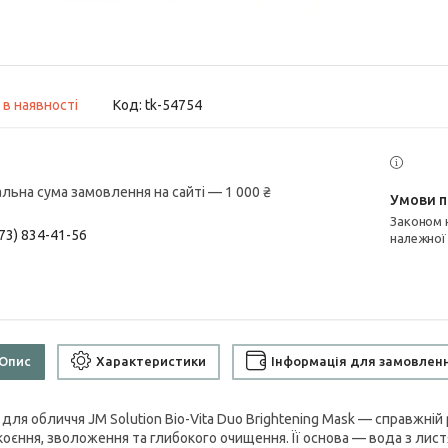
 в наявності
Код:
tk-54754
альна сума замовлення на сайті — 1 000 ₴
Законом не передбачено повернення та обмін даного товару
73) 834-41-56
належної
Опис
Характеристики
Інформація для замовлен
 для обличчя JM Solution Bio-Vita Duo Brightening Mask — справжній
коєння, зволоження та глибокого очищення. Її основа — вода з листя