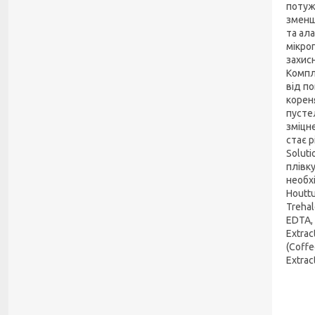
потуж
зменш
та ал
мікро
захис
Компл
від по
корен
пусте
зміцн
стає 
Solut
плівку
необх
Houttu
Trehal
EDTA, 
Extrac
(Coffe
Extrac