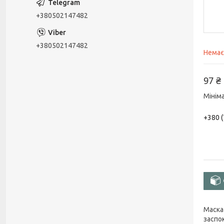
+380502147482
+380502147482
Немає
97 ₴
Мінім
+380 (
Маска
заспо