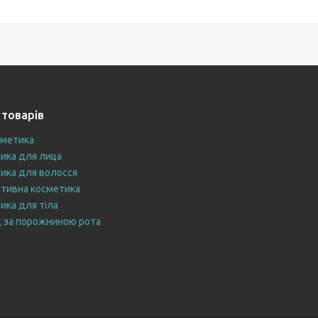
 товарів
сметика
ика для лица
ика для волосся
тивна косметика
ика для тіла
 за порожниною рота