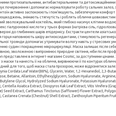
ними протизапальними, антибактеріальними та детоксикаційними 
ує почервоніння і допомагає нормалізувати роботу сальних залоз, 
антоїн активно заспокоюють і пом’якшують, забезпечуючи комфорт н
пошкоджень, знімають стягнутість і роблять обличчя шовковистим 
ний зволожувальний коктейль, який глибоко насичує клітини водою
екс гіалуронової кислоти у трьох формах (натрієва сіль, гідролізов
верхні до глибинних шарів епідермісу. Екстракти центели азіатської
я горця наповнюють шкіру антиоксидантами, стимулюють регенера
льної троянди допомагає утримувати вологу навіть у стресових ум
енню судин і покращенню мікроциркуляції. Маска залишає після себе 
рівною, зволоженою і випромінює природне світіння, ніби після проф
ion представлені в інтернет-магазині Cosmic, за доступними цінами.
 з маски та нанесіть її на обличчя, вирівнюючи її по контурах обличч
ідний для того, щоб маска стала прозорою, може відрізнятися зал
ynia Cordata Leaf Water(88%), Glycerin, Water, 1,2-Hexanediol, 2,3-Buta
ose, Betaine, Allantoin, Ethylhexy|glycern, Sodium Hyaluronate, Arginin
Butylene Glycol, Hydrolyzed Sodium Hyaluronate, Potassium Hyaluronat
t, Centella Asiatica Extract, Diospyros Kak Leaf Extract, Vitis Vinifera (Gra
e) Seed Extract, Carthamus Tinctorius (Safflower) Flower Extract, Polyg
t, Castanea Crenata (Chestnut) Shell Extract, Zanthoxylum Piperitum Fruit