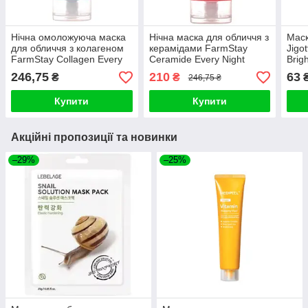
Нічна омоложуюча маска
Нічна маска для обличчя з
Маск
для обличчя з колагеном
керамідами FarmStay
Jigot
FarmStay Collagen Every
Ceramide Every Night
Brig
Night Sleeping Pack 120ml
Sleeping Pack 120 ml
246,75
210
63
₴
₴
246,75 ₴
Купити
Купити
Акційні пропозиції та новинки
–29%
–25%