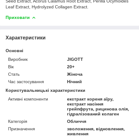
Seed Extract, Acorus Calamus Root Extract, Perilla Ocymoides
Leaf Extract, Hydrolyzed Collagen Extract.
Приховати
Характеристики
Основні
Виробник
JIGOTT
Вік
20+
Стать
Жіноча
Час застосування
Нічний
Користувальницькі характеристики
Активні компоненти
екстракт кореня аїру,
екстракт насіння
грейпфрута, рицинова олія,
гідралізований колаген
Категорія
Обличчя
Призначення
зволоження, відновлення,
живлення