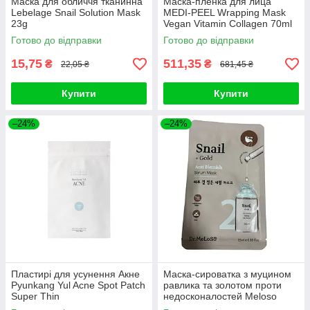
Маска для обличчя тканинна
Маска-пленка для лица
Lebelage Snail Solution Mask
MEDI-PEEL Wrapping Mask
23g
Vegan Vitamin Collagen 70ml
Готово до відправки
Готово до відправки
15,75
511,35
₴
₴
22,05 ₴
681,45 ₴
Купити
Купити
–24%
–24%
Пластирі для усунення Акне
Маска-сироватка з муцином
Pyunkang Yul Acne Spot Patch
равлика та золотом проти
Super Thin
недосконалостей Meloso
Snail + Gold Anti Blemish