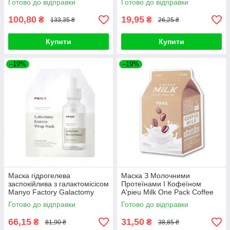
Готово до відправки
Готово до відправки
100,80
19,95
₴
₴
133,35 ₴
26,25 ₴
Купити
Купити
–19%
–19%
Маска гідрогелева
Маска З Молочними
заспокійлива з галактомісісом
Протеїнами І Кофеїном
Manyo Factory Galactomy
A'pieu Milk One Pack Coffee
Essence Wrap Mask 30ml
Milk
Готово до відправки
Готово до відправки
66,15
31,50
₴
₴
81,90 ₴
38,85 ₴