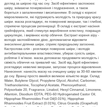
догляд за шкірою під час сну. Засіб ефективно заспокоює
шкіру, знімаючи почервоніння і подразнення, а також
бореться з запаленнями і висипаннями. В складі є корисні
мікроелементи, які підтримують молодість та природну красу
шкіри. маска розгладжує, як поверхневі зморшки, так і глибокі,
сприяючи процесам регенерації. В складі є екстракт насіння
грейпфрукта, який стимулує вироблення елестину, покращує
циркуляцію, і вирівнює колір обличчя. Екстракт кореня аїру -
володіє заспокійливою дією, допомагаючи відновити
знесиленні ділянки шкіри, сприяє природньому загоєнню.
Кастролова олія - розглажує поверхню шкіри, і володіє
антибактеріальними властивостями, убирає сухість шкіри,
роблячи її м'якою. маска допомагає продовжити молодість і
свіжість обличчя на тривалий час. Засіб від Jigott ефективно
розгладжує невеликі зморшки, запускає процеси відновлення.
Нанесення: нанесіть маску на очищену шкіру за 30-60 хвилин
до сну. Вранці просто вмийся великою кількістю води. Склад:
Water, Butylene Glycol, Propylene Glycol, Alcohol, Carbomer,
Triethanolamine, Tocopheryl Acetate, Phenoxyethanol,
Polysorbate 20, Fragrance, Linalool, Hexyl Cinnamal, Limonene,
Allantoin, Disodium EDTA, PEG-60 Hydrogenated Castor Oil,
Hippophae Rhamnoides Fruit Oil(0.01%), Hippophae
Rhamnoides Fruit Extract (0.01%), Citrus Grandis (Grapefruit)