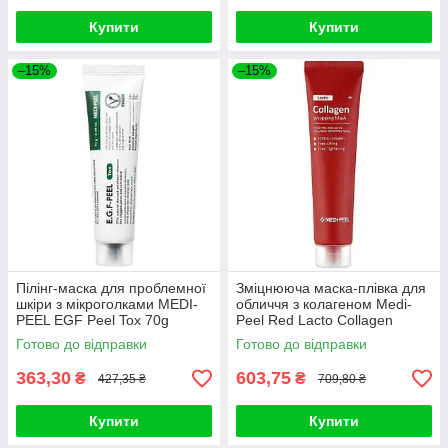
Купити
Купити
–15%
–15%
Пілінг-маска для проблемної
Зміцнююча маска-плівка для
шкіри з мікроголками MEDI-
обличчя з колагеном Medi-
PEEL EGF Peel Tox 70g
Peel Red Lacto Collagen
Wrapping Mask 70ml
Готово до відправки
Готово до відправки
363,30
603,75
₴
₴
427,35 ₴
709,80 ₴
Купити
Купити