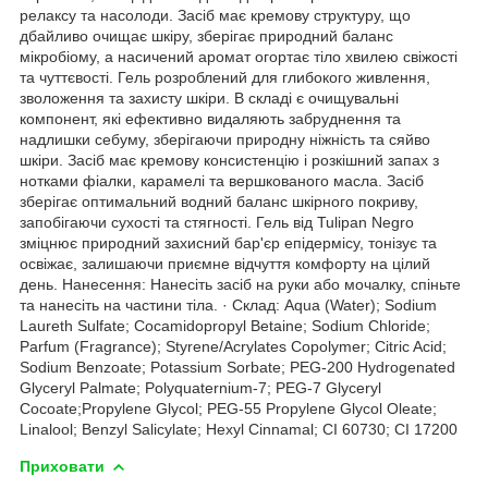
релаксу та насолоди. Засіб має кремову структуру, що
дбайливо очищає шкіру, зберігає природний баланс
мікробіому, а насичений аромат огортає тіло хвилею свіжості
та чуттєвості. Гель розроблений для глибокого живлення,
зволоження та захисту шкіри. В складі є очищувальні
компонент, які ефективно видаляють забруднення та
надлишки себуму, зберігаючи природну ніжність та сяйво
шкіри. Засіб має кремову консистенцію і розкішний запах з
нотками фіалки, карамелі та вершкованого масла. Засіб
зберігає оптимальний водний баланс шкірного покриву,
запобігаючи сухості та стягності. Гель від Tulipan Negro
зміцнює природний захисний бар'єр епідермісу, тонізує та
освіжає, залишаючи приємне відчуття комфорту на цілий
день. Нанесення: Нанесіть засіб на руки або мочалку, спіньте
та нанесіть на частини тіла. · Склад: Aqua (Water); Sodium
Laureth Sulfate; Cocamidopropyl Betaine; Sodium Chloride;
Parfum (Fragrance); Styrene/Acrylates Copolymer; Citric Acid;
Sodium Benzoate; Potassium Sorbate; PEG-200 Hydrogenated
Glyceryl Palmate; Polyquaternium-7; PEG-7 Glyceryl
Cocoate;Propylene Glycol; PEG-55 Propylene Glycol Oleate;
Linalool; Benzyl Salicylate; Hexyl Cinnamal; CI 60730; CI 17200
Приховати