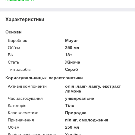
Характеристики
Основні
Виробник
Mayur
Об`єм
250 мл
Вік
18+
Стать
Жіноча
Тип засобів
Скраб
Користувальницькі характеристики
Активні компоненти
олія іланг-ілангу, екстракт
лимона
Час застосування
універсальне
Категорія
Тіло
Клас косметики
Природна
Призначення
пілінг, омолодження
Об'єм
250 мл
Країна-вивідувач товару
Україна