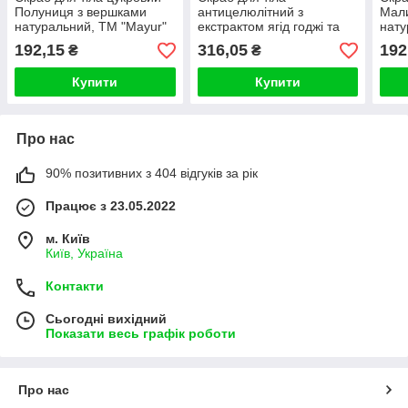
Полуниця з вершками
антицелюлітний з
Мали
натуральний, ТМ "Mayur"
екстрактом ягід годжі та
нату
250 мл
перцю чілі натуральний,
250 
192,15
316,05
192
₴
₴
ТМ "Comex" 250 мл
Купити
Купити
Про нас
90% позитивних з 404 відгуків за рік
Працює з 23.05.2022
м. Київ
Київ, Україна
Контакти
Сьогодні вихідний
Показати весь графік роботи
Про нас