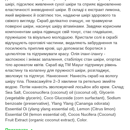
шкірі, підсилює живлення сухої шкіри та сприяє відновленню
еластичності зневодненої шкіри. В складі є екстракт лимона,
який вирівнює й освітлює тон, надаючи шкірі здорового та
свіжого вигляду. Скраб делікатно очищує, не травмуючи
поверхні шкіри, насичує шкіру вітамінами. Завдяки корисним
компонентам шкіра підвищує свій тонус, стає гладкішою,
пружнішою та візуально молодшою. Кристали солі в скрабі
відлущують ороговілі частинки, видаляють забруднення та
посилюють приплив крові, що допомагає боротися з
целюлітом та підтримувати красу. Олія іланг-ілангу -
заспокоює і знімає запалення, стабілізує стан шкіри, огортає
тіло ароматом квітів. Скраб від ТМ Mayur підтримує рівень
еластину та колагену для пружності шкіри, розгладжує,
зволожує та підтягує. Нанесення: Нанесіть скраб на вологу
шкіру тіла. Помасажуйте 2–3 хвилини та ретельно змийте
водою. Потім нанесіть зволожуючий лосьйон або крем. Склад:
Sea Salt, Cocosnucifera (coconut) oil (coconut oil), Glycerin
(vegetable glycerin), Coco Glucoside (corn surfactant), Sodium
benzoate (preservative), Ylang Ylang (Cananga odorata)
Essential Oi (ylang ylang essential oil), Lemon (Citrus limon)
Essential Oil (lemon essential oil), Cocos Nucifera (Coconut)
Fruit Extract (organic coconut extract), Color.
Приховати