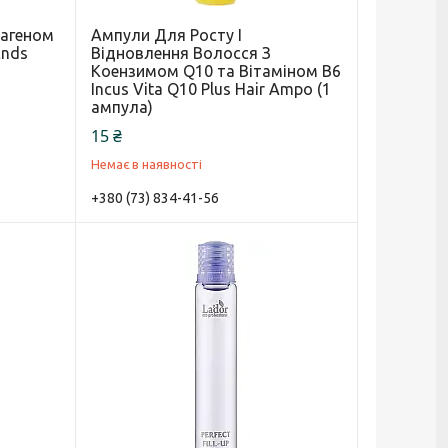
лагеном
Ампули Для Росту І
Ends
Відновлення Волосся З
Коензимом Q10 та Вітаміном B6
Incus Vita Q10 Plus Hair Аmpo (1
ампула)
15 ₴
Немає в наявності
+380 (73) 834-41-56