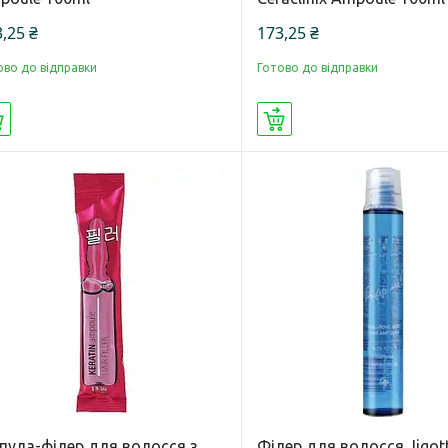
,25 ₴
173,25 ₴
ово до відправки
Готово до відправки
Купити
Купити
пула-філер для волосся з
Філер для волосся Jigot