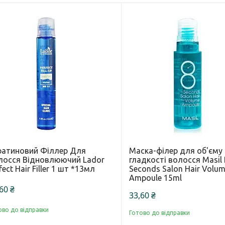
ратиновий Філлер Для
Маска-філер для об'єму
лосся Відновлюючий Lador
гладкості волосся Masil 
fect Hair Filler 1 шт *13мл
Seconds Salon Hair Volu
Ampoule 15ml
60 ₴
33,60 ₴
ово до відправки
Готово до відправки