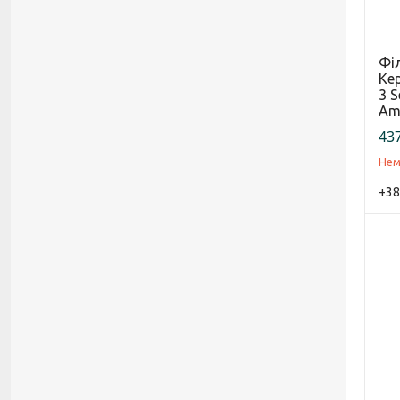
Фі
Кер
3 S
Amp
437
Нем
+38