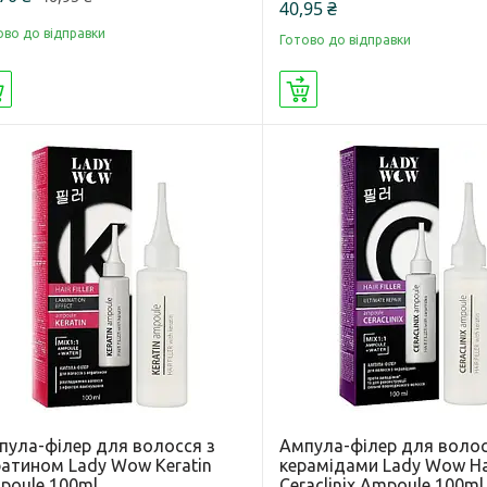
40,95 ₴
ово до відправки
Готово до відправки
Купити
Купити
пула-філер для волосся з
Ампула-філер для волос
ратином Lady Wow Keratin
керамідами Lady Wow Hair
poule 100ml
Ceraclinix Ampoule 100ml