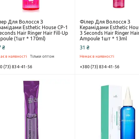
лер Для Волосся З
Філер Для Волосся З
амідами Esthetic House CP-1
Керамідами Esthetic Hou
econds Hair Ringer Hair Fill-Up
3 Seconds Hair Ringer Hair
oule (1шт * 170ml)
Ampoule 1шт * 13ml
 ₴
31 ₴
ає в наявності
Немає в наявності
Тільки оптом
0 (73) 834-41-56
+380 (73) 834-41-56