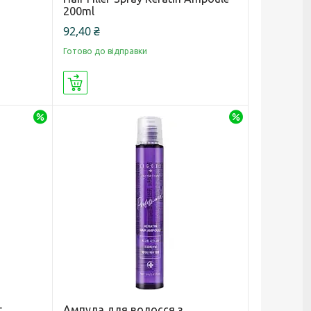
200ml
92,40 ₴
Готово до відправки
Купити
–27%
–29%
t
Ампула для волосся з