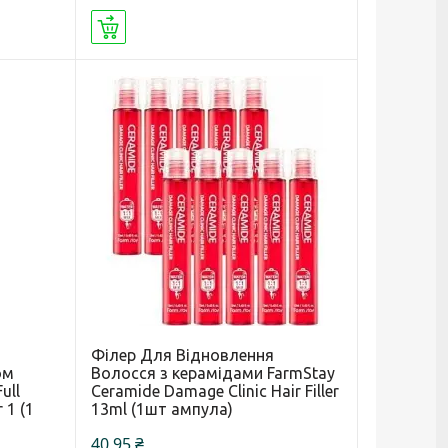
Купити
Філер Для Відновлення
ом
Волосся з керамідами FarmStay
ull
Ceramide Damage Clinic Hair Filler
 1 (1
13ml (1шт ампула)
40,95 ₴