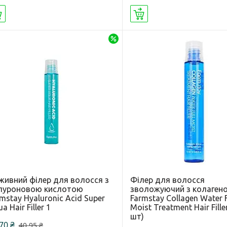
Купити
Купити
–13%
живний філер для волосся з
Філер для волосся
алуроновою кислотою
зволожуючий з колаген
mstay Hyaluronic Acid Super
Farmstay Collagen Water F
a Hair Filler 1
Moist Treatment Hair Filler
шт)
70 ₴
40,95 ₴