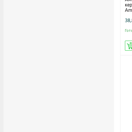
ке
Am
38,
Гот