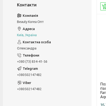
Beauty Korea Опт
Київ, Україна
Олександра
+380 (73) 834-41-56
+380502147482
По
гі
+380502147482
Far
Aqu
35,