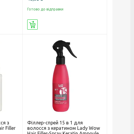
Готово до відправки
Купити
ся з
Філлер-спрей 15 в 1 для
 Filler
волосся з кератином Lady Wow
Hair Filler-Spray Keratin Ampoule