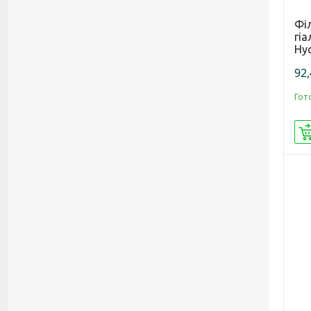
Фі
гі
Hyd
92,
Гот