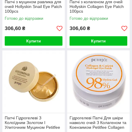
Патчі з муцином равлика для
Патчі з колагеном для очей
очей Hollyskin Snail Eye Patch
Hollyskin Collagen Eye Patch
100pcs
100pcs
Готово до відправки
Готово до відправки
306,60
306,60
₴
₴
Купити
Купити
Патчі Гідрогелеві З
Гідрогелеві Патчі Для шкіри
Колоїдним Золотом І
навколо очей З Колагеном та
Улиточним Муцином Petitfee
Коензимом Petitfee Collagen