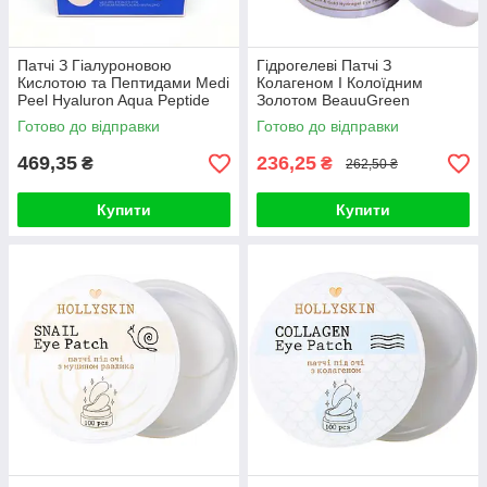
Патчі З Гіалуроновою
Гідрогелеві Патчі З
Кислотою та Пептидами Medi
Колагеном І Колоїдним
Peel Hyaluron Aqua Peptide
Золотом BeauuGreen
Eye Patch
Collagen & Gold Hydrogel Eye
Готово до відправки
Готово до відправки
Patch
469,35
236,25
₴
₴
262,50 ₴
Купити
Купити