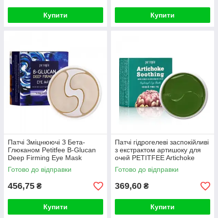
Купити
Купити
Патчі Зміцнюючі З Бета-
Патчі гідрогелеві заспокійливі
Глюканом Petitfee B-Glucan
з екстрактом артишоку для
Deep Firming Eye Mask
очей PETITFEE Artichoke
Soothing Eye Patch
Готово до відправки
Готово до відправки
456,75
369,60
₴
₴
Купити
Купити