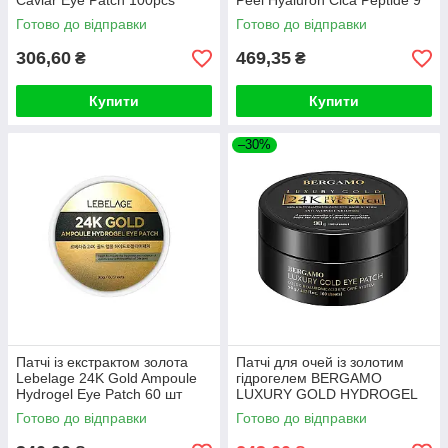
Caviar Eye Patch 100pcs
Peel Hyaluron Cica Peptide 9
Ampoule Eye Patch
Готово до відправки
Готово до відправки
306,60
469,35
₴
₴
Купити
Купити
–30%
Патчі із екстрактом золота
Патчі для очей із золотим
Lebelage 24K Gold Ampoule
гідрогелем BERGAMO
Hydrogel Eye Patch 60 шт
LUXURY GOLD HYDROGEL
EYE PATCH (60PCS)
Готово до відправки
Готово до відправки