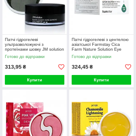
Патчі гідрогелеві
Патчі гідрогелеві з центелою
ультразволожуючі з
азіатської Farmstay Cica
протеїнами шовку JM solution
Farm Nature Solution Eye
Black Cocoon Home 60шт
Patch, 60шт
Готово до відправки
Готово до відправки
313,95
324,45
₴
₴
Купити
Купити