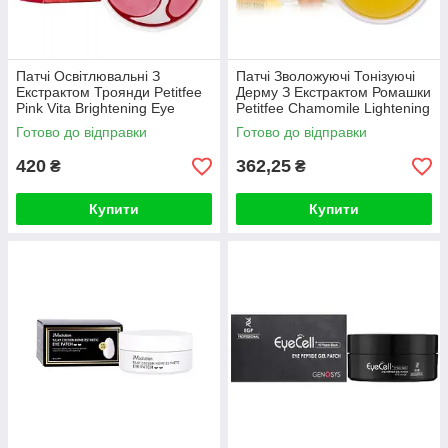
Патчі Освітлювальні З
Патчі Зволожуючі Тонізуючі
Екстрактом Троянди Petitfee
Дерму З Екстрактом Ромашки
Pink Vita Brightening Eye
Petitfee Chamomile Lightening
Mask
Hydrogel Eye Pat
Готово до відправки
Готово до відправки
420
362,25
₴
₴
Купити
Купити