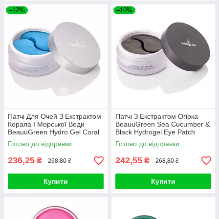
–12%
–10%
Патчі Для Очей З Екстрактом
Патчі З Екстрактом Огірка
Корала І Морської Води
BeauuGreen Sea Cucumber &
BeauuGreen Hydro Gel Coral
Black Hydrogel Eye Patch
& Aqua Eye Patch (Стандарт)
Готово до відправки
Готово до відправки
236,25
242,55
₴
₴
268,80 ₴
268,80 ₴
Купити
Купити