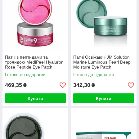
Патчі з пептидами та
Патчі Освіжаючі JM Solution
трояндою MediPeel Hyaluron
Marine Luminous Pearl Deep
Rose Peptide Eye Patch
Moisture Eye Patch
Зволожуючі Відновлюючі
Готово до відправки
Готово до відправки
469,35
342,30
₴
₴
Купити
Купити