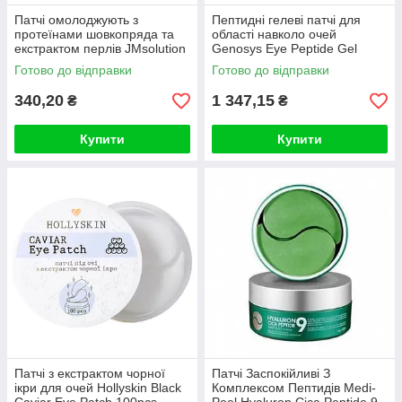
Патчі омолоджують з
Пептидні гелеві патчі для
протеїнами шовкопряда та
області навколо очей
екстрактом перлів JMsolution
Genosys Eye Peptide Gel
Silky Cocoon Home Esthetic
Patch 60шт
Готово до відправки
Готово до відправки
340,20
1 347,15
₴
₴
Купити
Купити
Патчі з екстрактом чорної
Патчі Заспокійливі З
ікри для очей Hollyskin Black
Комплексом Пептидів Medi-