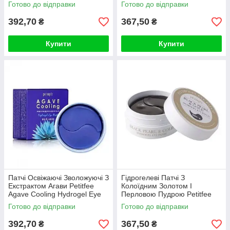
Gold & Snail 60шт
98% & Co Q10 Hyd
Готово до відправки
Готово до відправки
392,70
367,50
₴
₴
Купити
Купити
Патчі Освіжаючі Зволожуючі З
Гідрогелеві Патчі З
Екстрактом Агави Petitfee
Колоїдним Золотом І
Agave Cooling Hydrogel Eye
Перловою Пудрою Petitfee
Mask
Black Pearl&Gold Hydrogel
Готово до відправки
Готово до відправки
Eye Patch
392,70
367,50
₴
₴