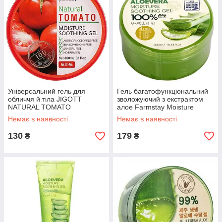
Універсальний гель для
Гель багатофункціональний
обличчя й тіла JIGOTT
зволожуючий з екстрактом
NATURAL TOMATO
алое Farmstay Moisture
MOISTURE SOOTHING GEL
Soothing Gel Aloe Vera 300
Немає в наявності
Немає в наявності
130
179
₴
₴