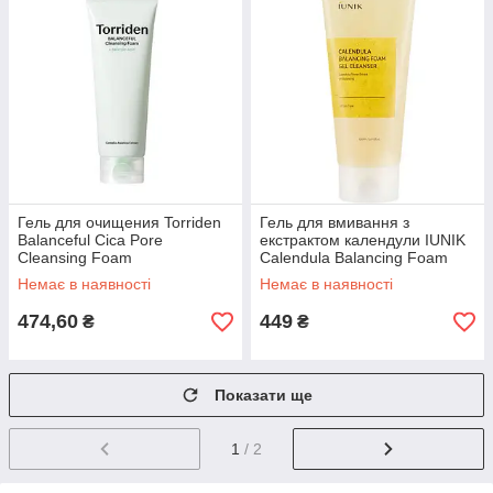
Гель для очищения Torriden
Гель для вмивання з
Balanceful Cica Pore
екстрактом календули IUNIK
Cleansing Foam
Calendula Balancing Foam
Gel Cleanser 150ml
Немає в наявності
Немає в наявності
474,60
449
₴
₴
Показати ще
1
/ 2