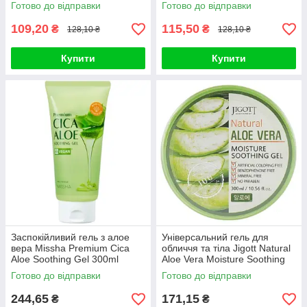
Soothing Gel 300ml
Готово до відправки
Готово до відправки
109,20
115,50
₴
₴
128,10 ₴
128,10 ₴
Купити
Купити
Заспокійливий гель з алое
Універсальний гель для
вера Missha Premium Cica
обличчя та тіла Jigott Natural
Aloe Soothing Gel 300ml
Aloe Vera Moisture Soothing
Gel 300ml
Готово до відправки
Готово до відправки
244,65
171,15
₴
₴