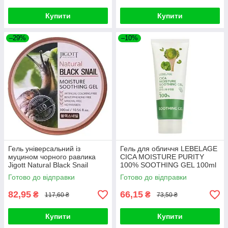
Купити
Купити
–29%
–10%
Гель універсальний із
Гель для обличчя LEBELAGE
муцином чорного равлика
CICA MOISTURE PURITY
Jigott Natural Black Snail
100% SOOTHING GEL 100ml
Moisture Soothing Gel 300g
Готово до відправки
Готово до відправки
82,95
66,15
₴
₴
117,60 ₴
73,50 ₴
Купити
Купити