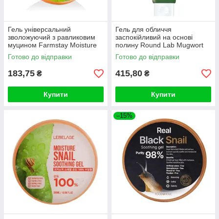
Гель універсальний
Гель для обличчя
зволожуючий з равликовим
заспокійливий на основі
муцином Farmstay Moisture
полину Round Lab Mugwort
Soothing Gel Snail 300ml
Calming Soothing Gel, 150ml
Готово до відправки
Готово до відправки
183,75
415,80
₴
₴
Купити
Купити
–15%