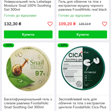
Універсальний гель Lebelage
Гель для обличчя та тіла з
Moisture Snail 100% Soothing
екстрактом муцину чорного
Gel 300ml
равлика FoodAHolic real black
snail soothing ge
Готово до відправки
Готово до відправки
132,30
109,20
₴
₴
128,10 ₴
Купити
Купити
–15%
–10%
Багатофункціональний гель з
Заспокійливий гель для
слизом равлика FoodaHolic
обличчя та тіла з екстрактом
Snail Soothing Gel 300ml
центели FoodaHolic Cica Plus