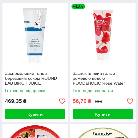
–10%
Заспокійливий гель з
Заспокійливий гель з
березовим соком ROUND
рожевою водою
LAB BIRCH JUICE
FOODaHOLIC Rose Water
MOISTURIZING SOOTHING
Soothing Gel 100 мл
Готово до відправки
Готово до відправки
GEL 150ml
469,35
56,70
₴
₴
63 ₴
Купити
Купити