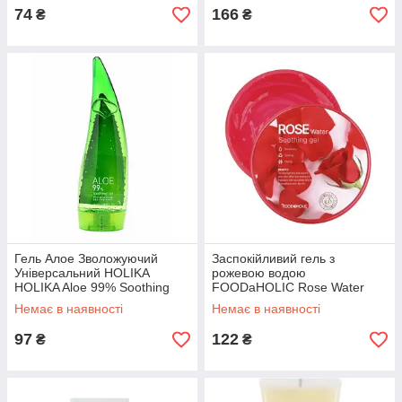
74
166
₴
₴
Гель Алое Зволожуючий
Заспокійливий гель з
Універсальний HOLIKA
рожевою водою
HOLIKA Aloe 99% Soothing
FOODaHOLIC Rose Water
Gel 55ml
Soothing Gel 300 мл
Немає в наявності
Немає в наявності
97
122
₴
₴